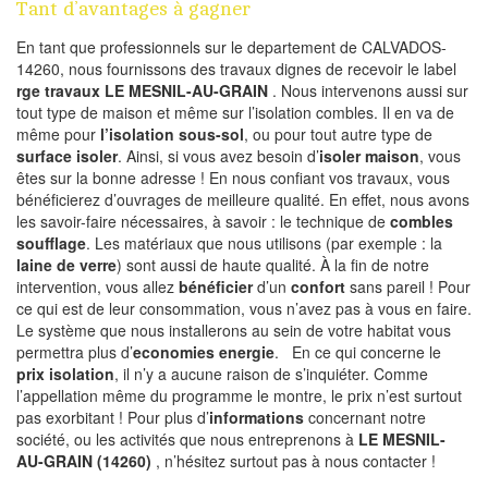
Tant d’avantages à gagner
En tant que professionnels sur le departement de CALVADOS-
14260, nous fournissons des travaux dignes de recevoir le label
rge travaux LE MESNIL-AU-GRAIN
. Nous intervenons aussi sur
tout type de maison et même sur l’isolation combles. Il en va de
même pour
l’isolation sous-sol
, ou pour tout autre type de
surface isoler
. Ainsi, si vous avez besoin d’
isoler maison
, vous
êtes sur la bonne adresse ! En nous confiant vos travaux, vous
bénéficierez d’ouvrages de meilleure qualité. En effet, nous avons
les savoir-faire nécessaires, à savoir : le technique de
combles
soufflage
. Les matériaux que nous utilisons (par exemple : la
laine de verre
) sont aussi de haute qualité. À la fin de notre
intervention, vous allez
bénéficier
d’un
confort
sans pareil ! Pour
ce qui est de leur consommation, vous n’avez pas à vous en faire.
Le système que nous installerons au sein de votre habitat vous
permettra plus d’
economies energie
. En ce qui concerne le
prix isolation
, il n’y a aucune raison de s’inquiéter. Comme
l’appellation même du programme le montre, le prix n’est surtout
pas exorbitant ! Pour plus d’
informations
concernant notre
société, ou les activités que nous entreprenons à
LE MESNIL-
AU-GRAIN (14260)
, n’hésitez surtout pas à nous contacter !