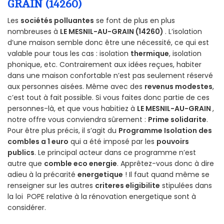
GRAIN (14260)
Les
sociétés polluantes
se font de plus en plus
nombreuses à
LE MESNIL-AU-GRAIN (14260)
. L’isolation
d’une maison semble donc être une nécessité, ce qui est
valable pour tous les cas : isolation
thermique
, isolation
phonique, etc. Contrairement aux idées reçues, habiter
dans une maison confortable n’est pas seulement réservé
aux personnes aisées. Même avec des
revenus modestes
,
c’est tout à fait possible. Si vous faites donc partie de ces
personnes-là, et que vous habitiez à
LE MESNIL-AU-GRAIN
,
notre offre vous conviendra sûrement :
Prime solidarite
.
Pour être plus précis, il s’agit du
Programme Isolation des
combles a 1 euro
qui a été imposé par les
pouvoirs
publics
. Le principal acteur dans ce programme n’est
autre que
comble eco energie
. Apprêtez-vous donc à dire
adieu à la précarité
energetique
! Il faut quand même se
renseigner sur les autres
criteres eligibilite
stipulées dans
la loi POPE relative à la rénovation energetique sont à
considérer.