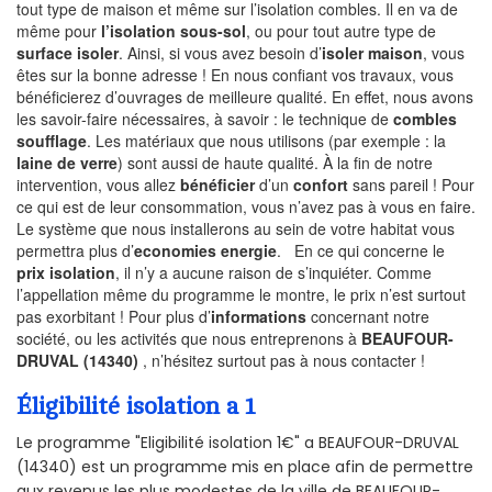
tout type de maison et même sur l’isolation combles. Il en va de
même pour
l’isolation sous-sol
, ou pour tout autre type de
surface isoler
. Ainsi, si vous avez besoin d’
isoler maison
, vous
êtes sur la bonne adresse ! En nous confiant vos travaux, vous
bénéficierez d’ouvrages de meilleure qualité. En effet, nous avons
les savoir-faire nécessaires, à savoir : le technique de
combles
soufflage
. Les matériaux que nous utilisons (par exemple : la
laine de verre
) sont aussi de haute qualité. À la fin de notre
intervention, vous allez
bénéficier
d’un
confort
sans pareil ! Pour
ce qui est de leur consommation, vous n’avez pas à vous en faire.
Le système que nous installerons au sein de votre habitat vous
permettra plus d’
economies energie
. En ce qui concerne le
prix isolation
, il n’y a aucune raison de s’inquiéter. Comme
l’appellation même du programme le montre, le prix n’est surtout
pas exorbitant ! Pour plus d’
informations
concernant notre
société, ou les activités que nous entreprenons à
BEAUFOUR-
DRUVAL (14340)
, n’hésitez surtout pas à nous contacter !
Éligibilité isolation a 1
Le programme "Eligibilité isolation 1€" a BEAUFOUR-DRUVAL
(14340) est un programme mis en place afin de permettre
aux revenus les plus modestes de la ville de BEAUFOUR-