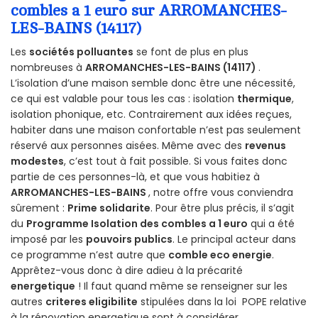
combles a 1 euro sur ARROMANCHES-
LES-BAINS (14117)
Les
sociétés polluantes
se font de plus en plus
nombreuses à
ARROMANCHES-LES-BAINS (14117)
.
L’isolation d’une maison semble donc être une nécessité,
ce qui est valable pour tous les cas : isolation
thermique
,
isolation phonique, etc. Contrairement aux idées reçues,
habiter dans une maison confortable n’est pas seulement
réservé aux personnes aisées. Même avec des
revenus
modestes
, c’est tout à fait possible. Si vous faites donc
partie de ces personnes-là, et que vous habitiez à
ARROMANCHES-LES-BAINS
, notre offre vous conviendra
sûrement :
Prime solidarite
. Pour être plus précis, il s’agit
du
Programme Isolation des combles a 1 euro
qui a été
imposé par les
pouvoirs publics
. Le principal acteur dans
ce programme n’est autre que
comble eco energie
.
Apprêtez-vous donc à dire adieu à la précarité
energetique
! Il faut quand même se renseigner sur les
autres
criteres eligibilite
stipulées dans la loi POPE relative
à la rénovation energetique sont à considérer.