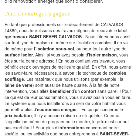
à la rénovation energetique sont à considérer.
Tant d’avantages à gagner
En tant que professionnels sur le departement de CALVADOS-
14380, nous fournissons des travaux dignes de recevoir le label
rge travaux SAINT-SEVER-CALVADOS
. Nous intervenons aussi
sur tout type de maison et même sur l’isolation combles. Il en va
de même pour
l’isolation sous-sol
, ou pour tout autre type de
surface isoler
. Ainsi, si vous avez besoin d’
isoler maison
, vous
êtes sur la bonne adresse ! En nous confiant vos travaux, vous
bénéficierez d’ouvrages de meilleure qualité. En effet, nous avons
les savoir-faire nécessaires, à savoir : le technique de
combles
soufflage
. Les matériaux que nous utilisons (par exemple : la
laine de verre
) sont aussi de haute qualité. À la fin de notre
intervention, vous allez
bénéficier
d’un
confort
sans pareil ! Pour
ce qui est de leur consommation, vous n’avez pas à vous en faire.
Le système que nous installerons au sein de votre habitat vous
permettra plus d’
economies energie
. En ce qui concerne le
prix isolation
, il n’y a aucune raison de s’inquiéter. Comme
l’appellation même du programme le montre, le prix n’est surtout
pas exorbitant ! Pour plus d’
informations
concernant notre
société, ou les activités que nous entreprenons à
SAINT-SEVER-