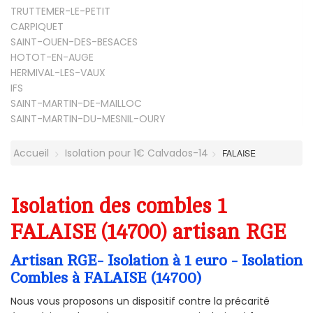
TRUTTEMER-LE-PETIT
CARPIQUET
SAINT-OUEN-DES-BESACES
HOTOT-EN-AUGE
HERMIVAL-LES-VAUX
IFS
SAINT-MARTIN-DE-MAILLOC
SAINT-MARTIN-DU-MESNIL-OURY
Accueil
Isolation pour 1€ Calvados-14
FALAISE
Isolation des combles 1
FALAISE (14700) artisan RGE
Artisan RGE- Isolation à 1 euro - Isolation
Combles à FALAISE (14700)
Nous vous proposons un dispositif contre la précarité