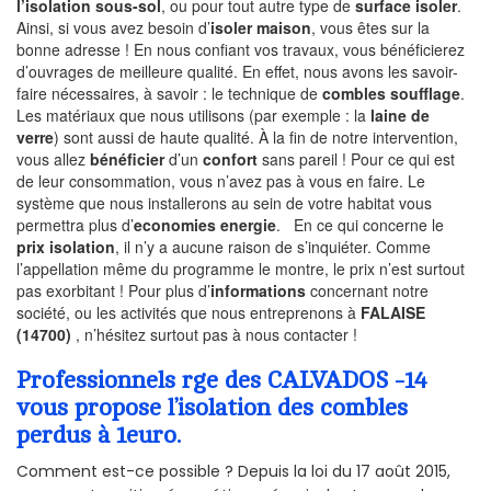
l’isolation sous-sol
, ou pour tout autre type de
surface isoler
.
Ainsi, si vous avez besoin d’
isoler maison
, vous êtes sur la
bonne adresse ! En nous confiant vos travaux, vous bénéficierez
d’ouvrages de meilleure qualité. En effet, nous avons les savoir-
faire nécessaires, à savoir : le technique de
combles soufflage
.
Les matériaux que nous utilisons (par exemple : la
laine de
verre
) sont aussi de haute qualité. À la fin de notre intervention,
vous allez
bénéficier
d’un
confort
sans pareil ! Pour ce qui est
de leur consommation, vous n’avez pas à vous en faire. Le
système que nous installerons au sein de votre habitat vous
permettra plus d’
economies energie
. En ce qui concerne le
prix isolation
, il n’y a aucune raison de s’inquiéter. Comme
l’appellation même du programme le montre, le prix n’est surtout
pas exorbitant ! Pour plus d’
informations
concernant notre
société, ou les activités que nous entreprenons à
FALAISE
(14700)
, n’hésitez surtout pas à nous contacter !
Professionnels rge des CALVADOS -14
vous propose l’isolation des combles
perdus à 1euro.
Comment est-ce possible ? Depuis la loi du 17 août 2015,