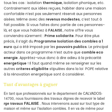
tous les cas : isolation
thermique
, isolation phonique, etc.
Contrairement aux idées reçues, habiter dans une maison
confortable n’est pas seulement réservé aux personnes
aisées. Même avec des
revenus modestes
, c’est tout à
fait possible. Si vous faites donc partie de ces personnes-
là, et que vous habitiez à
FALAISE
, notre offre vous
conviendra sûrement :
Prime solidarite
. Pour être plus
précis, il s’agit du
Programme Isolation des combles a 1
euro
qui a été imposé par les
pouvoirs publics
. Le principal
acteur dans ce programme n’est autre que
comble eco
energie
. Apprêtez-vous donc à dire adieu à la précarité
energetique
! Il faut quand même se renseigner sur les
autres
criteres eligibilite
stipulées dans la loi POPE relative
à la rénovation energetique sont à considérer.
Tant d’avantages à gagner
En tant que professionnels sur le departement de CALVADOS-
14700, nous fournissons des travaux dignes de recevoir le label
rge travaux FALAISE
. Nous intervenons aussi sur tout type de
maison et même sur l’isolation combles. Il en va de même pour