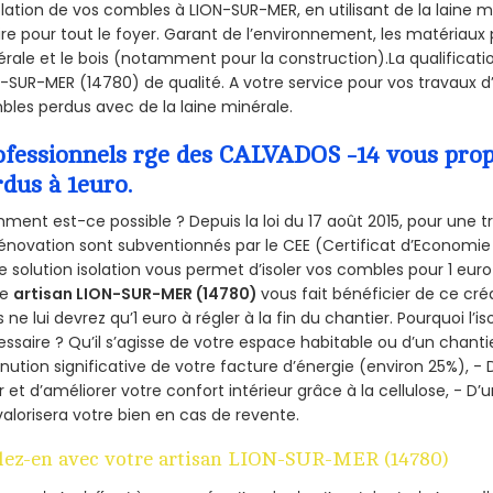
olation de vos combles à LION-SUR-MER, en utilisant de la laine 
ire pour tout le foyer. Garant de l’environnement, les matériaux p
rale et le bois (notamment pour la construction).La qualificati
-SUR-MER (14780) de qualité. A votre service pour vos travaux 
les perdus avec de la laine minérale.
ofessionnels rge des CALVADOS -14 vous propo
rdus à 1euro.
ent est-ce possible ? Depuis la loi du 17 août 2015, pour une tr
énovation sont subventionnés par le CEE (Certificat d’Economie
e solution isolation vous permet d’isoler vos combles pour 1 e
re
artisan LION-SUR-MER (14780)
vous fait bénéficier de ce créd
 ne lui devrez qu’1 euro à régler à la fin du chantier. Pourquoi l’i
ssaire ? Qu’il s’agisse de votre espace habitable ou d’un chantie
nution significative de votre facture d’énergie (environ 25%), - 
r et d’améliorer votre confort intérieur grâce à la cellulose, -
valorisera votre bien en cas de revente.
lez-en avec votre artisan LION-SUR-MER (14780)