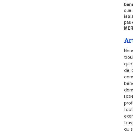
béné
que 
isol
pas 
MER
Ar
Nous
trou
que 
de l
cons
béné
dans
LION
prof
fact
exem
trav
au s