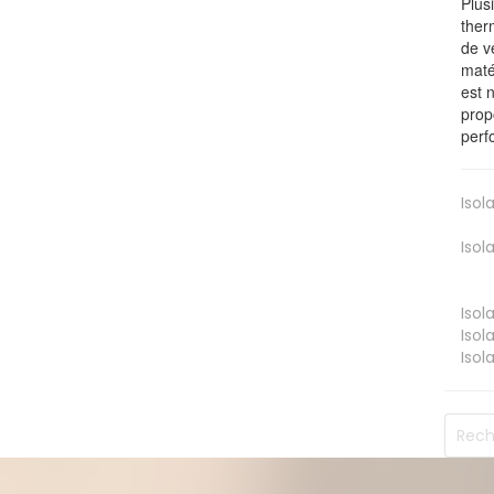
Plus
ther
de v
maté
est 
prop
perf
Isol
Isol
Isol
Isol
Isol