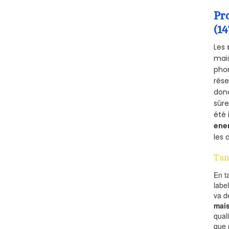
Pr
(1
Les
mais
phon
rés
donc
sûr
été 
ene
les 
Tan
En t
labe
va 
mai
qual
que 