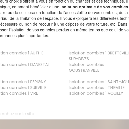
ieurs choix s’offrent à vous en fonction du chantier et des techniques. I
mique, comment bénéficier d’une
isolation optimale de vos combles
erre ou de cellulose en fonction de l’accessibilité de vos combles, de l
riau, de la limitation de l’espace. Il vous expliquera les différentes techn
nécessaire ou non de recourir à une dépose de votre toiture, etc. Dans 
oser l’isolation de vos combles perdus en même temps que celui de vot
ormances plus importantes.
ation combles 1
AUTHIE
Isolation combles 1
BRETTEVILL
SUR-DIVES
ation combles 1
DANESTAL
Isolation combles 1
GOUSTRANVILLE
ation combles 1
PERIGNY
Isolation combles 1
SAINT-JOU
ation combles 1
SURVILLE
Isolation combles 1
THIEVILLE
ation combles 1
VIRE
Isolation combles 1
VOUILLY