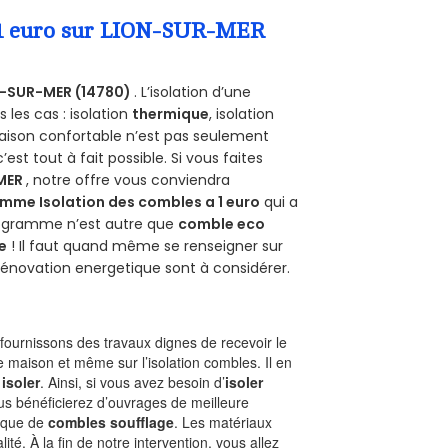
a 1 euro sur LION-SUR-MER
-SUR-MER (14780)
. L’isolation d’une
les cas : isolation
thermique
, isolation
aison confortable n’est pas seulement
 c’est tout à fait possible. Si vous faites
MER
, notre offre vous conviendra
mme Isolation des combles a 1 euro
qui a
programme n’est autre que
comble eco
e
! Il faut quand même se renseigner sur
a rénovation energetique sont à considérer.
ournissons des travaux dignes de recevoir le
e maison et même sur l’isolation combles. Il en
 isoler
. Ainsi, si vous avez besoin d’
isoler
ous bénéficierez d’ouvrages de meilleure
nique de
combles soufflage
. Les matériaux
ité. À la fin de notre intervention, vous allez