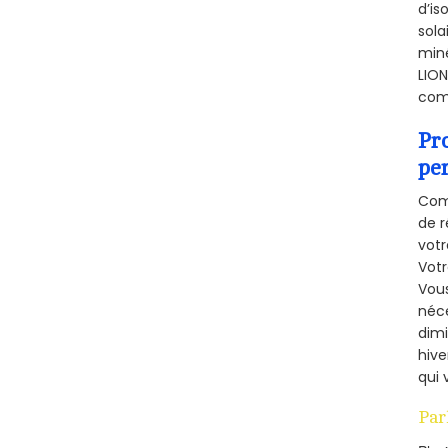
d’is
sola
miné
LION
comb
Pr
pe
Comm
de r
votr
Vot
Vous
néce
dimi
hive
qui 
Par