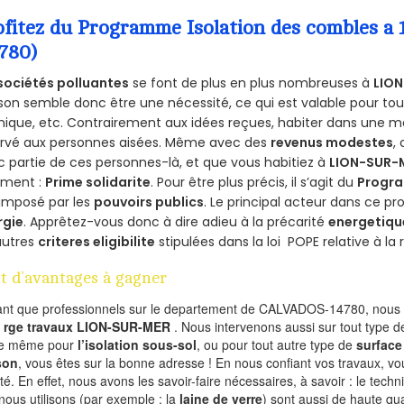
ofitez du Programme Isolation des combles 
4780)
sociétés polluantes
se font de plus en plus nombreuses à
LION
on semble donc être une nécessité, ce qui est valable pour tous 
ique, etc. Contrairement aux idées reçues, habiter dans une m
ervé aux personnes aisées. Même avec des
revenus modestes
,
 partie de ces personnes-là, et que vous habitiez à
LION-SUR-
ement :
Prime solidarite
. Pour être plus précis, il s’agit du
Progra
imposé par les
pouvoirs publics
. Le principal acteur dans ce 
rgie
. Apprêtez-vous donc à dire adieu à la précarité
energetiqu
autres
criteres eligibilite
stipulées dans la loi POPE relative à l
t d’avantages à gagner
ant que professionnels sur le departement de CALVADOS-14780, nous f
l
rge travaux LION-SUR-MER
. Nous intervenons aussi sur tout type d
de même pour
l’isolation sous-sol
, ou pour tout autre type de
surface
son
, vous êtes sur la bonne adresse ! En nous confiant vos travaux, v
ité. En effet, nous avons les savoir-faire nécessaires, à savoir : le tech
nous utilisons (par exemple : la
laine de verre
) sont aussi de haute qual