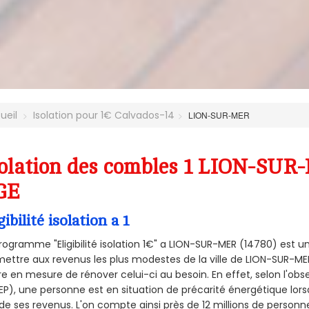
ueil
Isolation pour 1€ Calvados-14
LION-SUR-MER
olation des combles 1 LION-SUR-
GE
gibilité isolation a 1
rogramme "Eligibilité isolation 1€" a LION-SUR-MER (14780) est
ettre aux revenus les plus modestes de la ville de LION-SUR-MER
re en mesure de rénover celui-ci au besoin. En effet, selon l'ob
P), une personne est en situation de précarité énergétique lo
de ses revenus. L'on compte ainsi près de 12 millions de personn