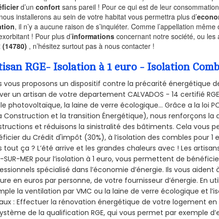
ficier
d’un
confort
sans pareil ! Pour ce qui est de leur consommation
nous installerons au sein de votre habitat vous permettra plus d’
econo
ation
, il n’y a aucune raison de s’inquiéter. Comme l’appellation même 
exorbitant ! Pour plus d’
informations
concernant notre société, ou les
 (14780)
, n’hésitez surtout pas à nous contacter !
tisan RGE- Isolation à 1 euro - Isolation C
 vous proposons un dispositif contre la précarité énergétique de
ver un artisan de votre departement CALVADOS - 14 certifié RGE 
le photovoltaïque, la laine de verre écologique... Grâce a la loi
a Construction et la
transition Énergétique), nous renforçons la 
tructions et réduisons la sinistralité des bâtiments. Cela vous 
ficier du Crédit d'impôt (30%), à l’isolation des combles pour 1 eu
 tout ça ? L’été arrive et les grandes chaleurs avec ! Les artisans
-SUR-MER pour l’isolation à 1 euro, vous permettent de bénéficie
essionnels spécialisé dans l’économie d’énergie. Ils vous aident à
ure en euros par personne, de votre fournisseur d’énergie. En uti
ple la ventilation par VMC ou la laine de verre écologique et l’
aux : Effectuer la rénovation énergétique de votre logement en 
ystème de la qualification RGE, qui vous permet par exemple d’