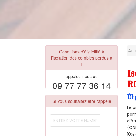
Acc
Conditions d’éligibilité à
l’isolation des combles perdus à
1
Is
appelez-nous au
09 77 77 36 14
R
Éli
SI Vous souhaitez être rappelé
Le p
perm
d'êt
(ONE
10% 