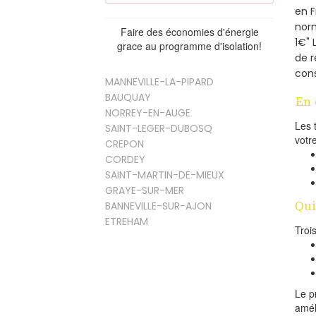
en 
norm
Faire des économies d'énergie
1€" 
grace au programme d'isolation!
de r
cons
MANNEVILLE-LA-PIPARD
BAUQUAY
En 
NORREY-EN-AUGE
Les 
SAINT-LEGER-DUBOSQ
votr
CREPON
CORDEY
SAINT-MARTIN-DE-MIEUX
GRAYE-SUR-MER
Qui
BANNEVILLE-SUR-AJON
ETREHAM
Troi
Le p
amél