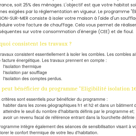
France, soit 25% des ménages.
L'objectif est que votre habitat s
es exigées par la réglementation en vigueur. Le programme "Éligi
LION-SUR-MER consiste à isoler votre maison à l'aide d'un souffla
éduire votre facture de chauffage. Cela vous permet de réalis
équentes sur votre consommation d'énergie (CEE) et de fioul.
quoi consistent les travaux ?
travaux consistent essentiellement à isoler les combles. Les combles 
e facture énergétique. Les travaux prennent en compte :
l'isolation thermique
l'isolation par soufflage
l'isolation des comptes perdus.
 peut bénéficier du programme "Eligibilité isolation 
s critères sont essentiels pour bénéficier du programme :
habiter dans les zones géographiques h1 et h2 et dans un bâtiment d
atteindre le seuil du nombre d'habitants définis par le programme et;
avoir un revenu fiscal de référence entrant dans la fourchette définie p
rogramme intègre également des séances de sensibilisation visant à vo
iorer le confort thermique de votre lieu d'habitation.