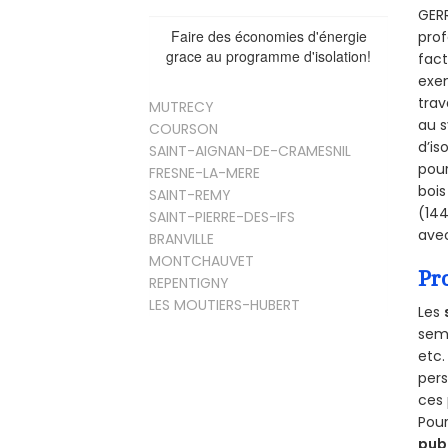
GERR
Faire des économies d'énergie
prof
grace au programme d'isolation!
fact
exem
trav
MUTRECY
au s
COURSON
d’is
SAINT-AIGNAN-DE-CRAMESNIL
pour
FRESNE-LA-MERE
bois
SAINT-REMY
(144
SAINT-PIERRE-DES-IFS
avec
BRANVILLE
MONTCHAUVET
Pr
REPENTIGNY
LES MOUTIERS-HUBERT
Les
semb
etc.
per
ces 
Pour
pub