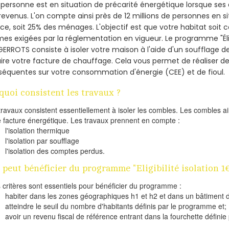
personne est en situation de précarité énergétique lorsque se
revenus. L'on compte ainsi près de 12 millions de personnes en s
nce, soit 25% des ménages.
L'objectif est que votre habitat soit
es exigées par la réglementation en vigueur. Le programme "Éligi
GERROTS consiste à isoler votre maison à l'aide d'un soufflage de
ire votre facture de chauffage. Cela vous permet de réaliser 
équentes sur votre consommation d'énergie (CEE) et de fioul.
quoi consistent les travaux ?
travaux consistent essentiellement à isoler les combles. Les combles 
e facture énergétique. Les travaux prennent en compte :
l'isolation thermique
l'isolation par soufflage
l'isolation des comptes perdus.
 peut bénéficier du programme "Eligibilité isolation 1
s critères sont essentiels pour bénéficier du programme :
habiter dans les zones géographiques h1 et h2 et dans un bâtiment d
atteindre le seuil du nombre d'habitants définis par le programme et;
avoir un revenu fiscal de référence entrant dans la fourchette définie p