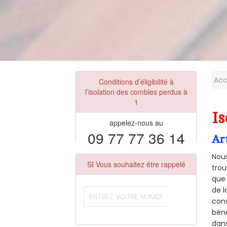
Acc
Conditions d’éligibilité à
l’isolation des combles perdus à
1
Is
appelez-nous au
09 77 77 36 14
Ar
Nous
SI Vous souhaitez être rappelé
trou
que 
de l
cons
béné
dans