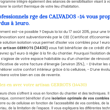
rogramme intègre également des séances de sensibilisation visant à vo
iorer le confort thermique de votre lieu d'habitation.
ofessionnels rge des CALVADOS -14 vous propo
rdus à 1euro.
ent est-ce possible ? Depuis la loi du 17 août 2015, pour une tr
énovation sont subventionnés par le CEE (Certificat d’Economie
e solution isolation vous permet d’isoler vos combles pour 1 e
re
artisan GERROTS (14430)
vous fait bénéficier de ce crédit d’
devrez qu’1 euro à régler à la fin du chantier. Pourquoi l’isolation 
l s’agisse de votre espace habitable ou d’un chantier de rénovati
ificative de votre facture d’énergie (environ 25%), - D’éviter le
éliorer votre confort intérieur grâce à la cellulose, - D’une év
risera votre bien en cas de revente.
lez-en avec votre artisan GERROTS (14430)
ieurs choix s’offrent à vous en fonction du chantier et des techniques. I
mique, comment bénéficier d’une
isolation optimale de vos combles
erre ou de cellulose en fonction de l’accessibilité de vos combles, de l
riau, de la limitation de l’espace. Il vous expliquera les différentes techn