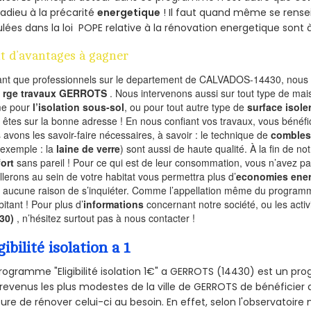
 adieu à la précarité
energetique
! Il faut quand même se rensei
ulées dans la loi POPE relative à la rénovation energetique sont 
t d’avantages à gagner
ant que professionnels sur le departement de CALVADOS-14430, nous f
l
rge travaux GERROTS
. Nous intervenons aussi sur tout type de mai
e pour
l’isolation sous-sol
, ou pour tout autre type de
surface isole
 êtes sur la bonne adresse ! En nous confiant vos travaux, vous bénéfic
 avons les savoir-faire nécessaires, à savoir : le technique de
combles
 exemple : la
laine de verre
) sont aussi de haute qualité. À la fin de no
ort
sans pareil ! Pour ce qui est de leur consommation, vous n’avez p
allerons au sein de votre habitat vous permettra plus d’
economies ener
a aucune raison de s’inquiéter. Comme l’appellation même du programme 
bitant ! Pour plus d’
informations
concernant notre société, ou les act
430)
, n’hésitez surtout pas à nous contacter !
gibilité isolation a 1
rogramme "Eligibilité isolation 1€" a GERROTS (14430) est un p
revenus les plus modestes de la ville de GERROTS de bénéficier 
re de rénover celui-ci au besoin. En effet, selon l'observatoire