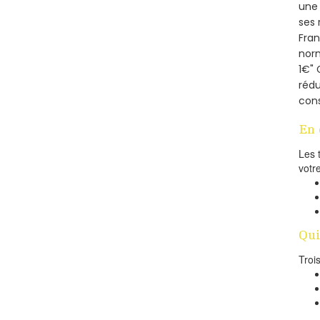
une 
ses 
Fra
norm
1€" 
rédu
cons
En 
Les 
votr
Qui
Troi