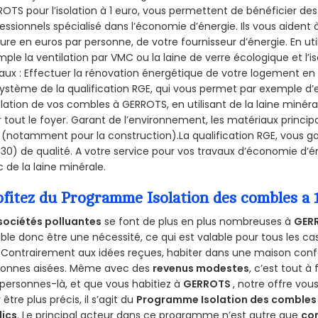
OTS pour l’isolation à 1 euro, vous permettent de bénéficier des
essionnels spécialisé dans l’économie d’énergie. Ils vous aident à
ure en euros par personne, de votre fournisseur d’énergie. En uti
ple la ventilation par VMC ou la laine de verre écologique et l’
aux : Effectuer la rénovation énergétique de votre logement en 
ystème de la qualification RGE, qui vous permet par exemple d’
olation de vos combles à GERROTS, en utilisant de la laine minéra
 tout le foyer. Garant de l’environnement, les matériaux principal
 (notamment pour la construction).La qualification RGE, vous g
30) de qualité. A votre service pour vos travaux d’économie d’
 de la laine minérale.
ofitez du Programme Isolation des combles a
sociétés polluantes
se font de plus en plus nombreuses à
GER
le donc être une nécessité, ce qui est valable pour tous les cas
 Contrairement aux idées reçues, habiter dans une maison conf
sonnes aisées. Même avec des
revenus modestes
, c’est tout à
personnes-là, et que vous habitiez à
GERROTS
, notre offre vo
 être plus précis, il s’agit du
Programme Isolation des combles 
lics
. Le principal acteur dans ce programme n’est autre que
co