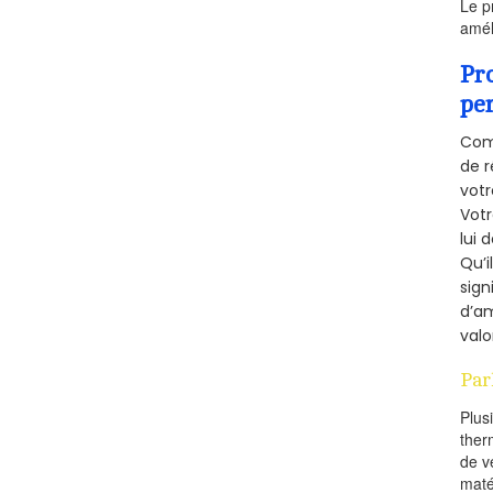
Le p
amél
Pr
pe
Comm
de r
votr
Vot
lui 
Qu’i
sign
d’am
valo
Par
Plus
ther
de v
maté