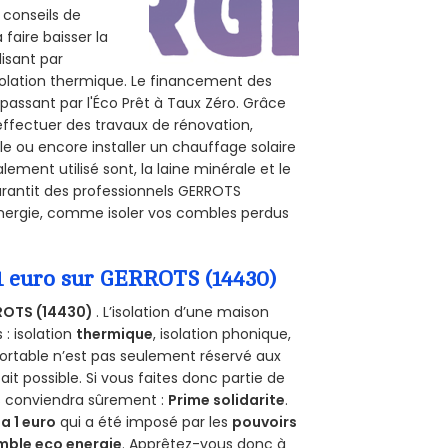
 conseils de
 faire baisser la
lisant par
isolation thermique. Le financement des
passant par l'Éco Prêt à Taux Zéro. Grâce
effectuer des travaux de rénovation,
le ou encore installer un chauffage solaire
ement utilisé sont, la laine minérale et le
arantit des professionnels GERROTS
énergie, comme isoler vos combles perdus
 1 euro sur GERROTS (14430)
ROTS (14430)
. L’isolation d’une maison
 : isolation
thermique
, isolation phonique,
ortable n’est pas seulement réservé aux
 fait possible. Si vous faites donc partie de
us conviendra sûrement :
Prime solidarite
.
a 1 euro
qui a été imposé par les
pouvoirs
mble eco energie
. Apprêtez-vous donc à