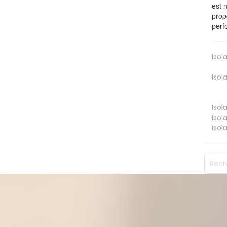
est 
prop
perf
Isol
Isol
Isol
Isol
Isol