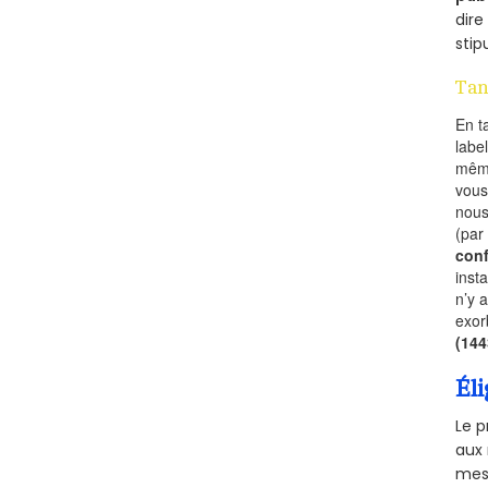
dire
stip
Tan
En t
labe
mêm
vous
nous
(par
conf
inst
n’y 
exor
(14
Éli
Le p
aux 
mesu