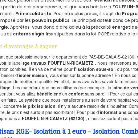
ervé aux personnes aisées. Même avec des
revenus modestes
,
 partie de ces personnes-là, et que vous habitiez à
FOUFFLIN-
ement :
Prime solidarite
. Pour être plus précis, il s’agit du
Progra
imposé par les
pouvoirs publics
. Le principal acteur dans ce 
rgie
. Apprêtez-vous donc à dire adieu à la précarité
energetiqu
autres
criteres eligibilite
stipulées dans la loi POPE relative à l
t d’avantages à gagner
ant que professionnels sur le departement de PAS-DE-CALAIS-62130, n
voir le label
rge travaux FOUFFLIN-RICAMETZ
. Nous intervenons au
olation combles. Il en va de même pour
l’isolation sous-sol
, ou pour t
 besoin d’
isoler maison
, vous êtes sur la bonne adresse ! En nous con
vrages de meilleure qualité. En effet, nous avons les savoir-faire nécess
flage
. Les matériaux que nous utilisons (par exemple : la
laine de ver
rvention, vous allez
bénéficier
d’un
confort
sans pareil ! Pour ce qui e
 en faire. Le système que nous installerons au sein de votre habitat vo
ui concerne le
prix isolation
, il n’y a aucune raison de s’inquiéter. 
re, le prix n’est surtout pas exorbitant ! Pour plus d’
informations
conce
eprenons à
FOUFFLIN-RICAMETZ (62130)
, n’hésitez surtout pas à n
tisan RGE- Isolation à 1 euro - Isolation 