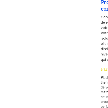
Pr
co
Comm
de r
votr
Vot
isol
elle
dimi
hive
qui 
Par
Plus
ther
de v
maté
est 
prop
perf