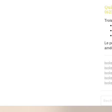
Qui
(62
Troi
Le p
amél
Isol
Isol
Isol
Isol
Isol