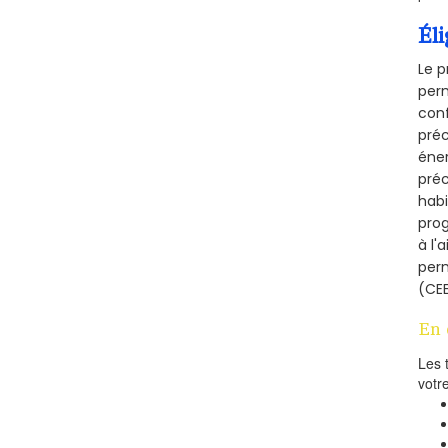
Éli
Le p
perm
conf
préc
éner
préc
habi
prog
à l'
per
(CEE
En 
Les 
votr