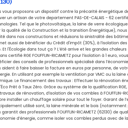
2130)
 vous proposons un dispositif contre la précarité énergétique de
ver un artisan de votre departement PAS-DE-CALAIS - 62 certifié
nologies. Tel que le photovoltaïque, la laine de verre écologiqu
 la qualité de la Construction et la
transition Énergétique), nous
ité dans nos constructions et réduisons la sinistralité des bâtim
et aussi de bénéficier du Crédit d'impôt (30%), à l’isolation de
. Et l'Écologie dans tout ça ? L’été arrive et les grandes chaleurs
sans certifié RGE FOUFFLIN-RICAMETZ pour l’isolation à 1 euro, vo
ficier des conseils de professionnels spécialisé dans l’économie 
 aident à faire baisser la facture en euros par personne, de votr
ergie. En utilisant par exemple la ventilation par VMC ou la laine 
mique. Le financement des travaux : Effectuer la rénovation é
l'Éco Prêt à Taux Zéro. Grâce au système de la qualification RG
travaux de rénovation, d’isolation de vos combles à FOUFFLIN-RIC
re installer un chauffage solaire pour tout le foyer. Garant de 
cipalement utilisé sont, la laine minérale et le bois (notamment 
 garantit des professionnels FOUFFLIN-RICAMETZ (62130) de quali
onomie d’énergie, comme isoler vos combles perdus avec de la 