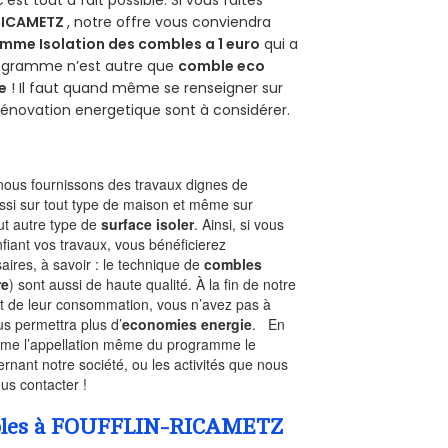
 c’est tout à fait possible. Si vous faites
RICAMETZ
, notre offre vous conviendra
mme Isolation des combles a 1 euro
qui a
programme n’est autre que
comble eco
e
! Il faut quand même se renseigner sur
a rénovation energetique sont à considérer.
ous fournissons des travaux dignes de
ssi sur tout type de maison et même sur
out autre type de
surface isoler
. Ainsi, si vous
fiant vos travaux, vous bénéficierez
aires, à savoir : le technique de
combles
re
) sont aussi de haute qualité. À la fin de notre
st de leur consommation, vous n’avez pas à
us permettra plus d’
economies energie
. En
Comme l’appellation même du programme le
rnant notre société, ou les activités que nous
ous contacter !
Combles à FOUFFLIN-RICAMETZ