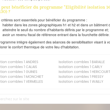
 peut bénéficier du programme "Eligibilité isolatio
130) ?
s critères sont essentiels pour bénéficier du programme :
habiter dans les zones géographiques h1 et h2 et dans un bâtiment d
atteindre le seuil du nombre d'habitants définis par le programme et;
avoir un revenu fiscal de référence entrant dans la fourchette définie p
rogramme intègre également des séances de sensibilisation visant à vo
iorer le confort thermique de votre lieu d'habitation.
ation combles 1
ANDRES
Isolation combles 1
BARALLE
ation combles 1
CALAIS
Isolation combles 1
CARLY
ation combles 1
GUINES
Isolation combles 1
HERICOUR
ation combles 1
MONCHIET
Isolation combles 1
PRESSY
ation combles 1
VERMELLES
Isolation combles 1
WAILLY