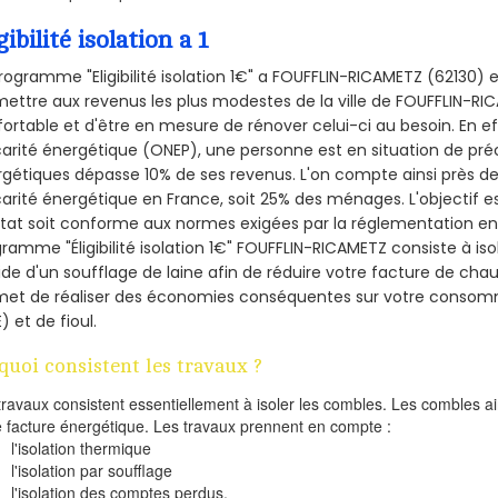
gibilité isolation a 1
rogramme "Eligibilité isolation 1€" a FOUFFLIN-RICAMETZ (62130
ettre aux revenus les plus modestes de la ville de FOUFFLIN-RI
ortable et d'être en mesure de rénover celui-ci au besoin. En eff
arité énergétique (ONEP), une personne est en situation de pré
gétiques dépasse 10% de ses revenus. L'on compte ainsi près de 
arité énergétique en France, soit 25% des ménages.
L'objectif 
tat soit conforme aux normes exigées par la réglementation en 
ramme "Éligibilité isolation 1€" FOUFFLIN-RICAMETZ consiste à is
aide d'un soufflage de laine afin de réduire votre facture de cha
met de réaliser des économies conséquentes sur votre consom
) et de fioul.
quoi consistent les travaux ?
travaux consistent essentiellement à isoler les combles. Les combles 
e facture énergétique. Les travaux prennent en compte :
l'isolation thermique
l'isolation par soufflage
l'isolation des comptes perdus.