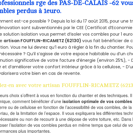
ofessionnels rge des PAS-DE-CALAIS -62 vous 
mbles perdus à 1euro.
ent est-ce possible ? Depuis la loi du 17 août 2015, pour une tr
énovation sont subventionnés par le CEE (Certificat d’Economie
e solution isolation vous permet d’isoler vos combles pour 1 e
re
artisan FOUFFLIN-RICAMETZ (62130)
vous fait bénéficier de 
ation. Vous ne lui devrez qu’1 euro à régler à la fin du chantier. Po
 nécessaire ? Qu’il s’agisse de votre espace habitable ou d’un ch
nution significative de votre facture d’énergie (environ 25%), - 
r et d’améliorer votre confort intérieur grâce à la cellulose, -
valorisera votre bien en cas de revente.
lez-en avec votre artisan FOUFFLIN-RICAMETZ (6213
ieurs choix s’offrent à vous en fonction du chantier et des techniques. I
mique, comment bénéficier d’une
isolation optimale de vos combles
erre ou de cellulose en fonction de l’accessibilité de vos combles, de l
riau, de la limitation de l’espace. Il vous expliquera les différentes techn
nécessaire ou non de recourir à une dépose de votre toiture, etc. Dans 
oser l’isolation de vos combles perdus en même temps que celui de vot
ormances plus importantes.