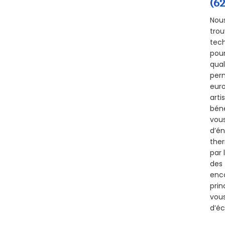
(6
Nous
trou
tech
pour
qual
perm
euro
arti
béné
vous
d’én
ther
par 
des 
enco
prin
vous
d’éc