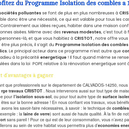
ofitez du Programme Isolation des combles a 
sociétés polluantes
se font de plus en plus nombreuses à
CRIS
le donc être une nécessité, ce qui est valable pour tous les cas
 Contrairement aux idées reçues, habiter dans une maison conf
sonnes aisées. Même avec des
revenus modestes
, c’est tout à
personnes-là, et que vous habitiez à
CRISTOT
, notre offre vou
 être plus précis, il s’agit du
Programme Isolation des combles 
lics
. Le principal acteur dans ce programme n’est autre que
co
 adieu à la précarité
energetique
! Il faut quand même se rensei
ulées dans la loi POPE relative à la rénovation energetique sont 
t d’avantages à gagner
ant que professionnels sur le departement de CALVADOS-14250, nous f
l
rge travaux CRISTOT
. Nous intervenons aussi sur tout type de maiso
e pour
l’isolation sous-sol
, ou pour tout autre type de
surface isole
 êtes sur la bonne adresse ! En nous confiant vos travaux, vous bénéfic
 avons les savoir-faire nécessaires, à savoir : le technique de
combles
 exemple : la
laine de verre
) sont aussi de haute qualité. À la fin de no
ort
sans pareil ! Pour ce qui est de leur consommation, vous n’avez p
allerons au sein de votre habitat vous permettra plus d’
economies ener