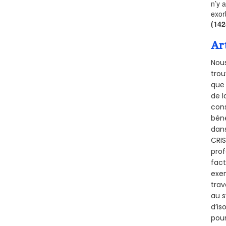
n’y 
exor
(14
Ar
Nous
trou
que 
de l
cons
béné
dans
CRIS
prof
fact
exem
trav
au s
d’is
pour