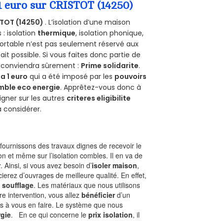
1 euro sur CRISTOT (14250)
TOT (14250)
. L’isolation d’une maison
 : isolation
thermique
, isolation phonique,
ortable n’est pas seulement réservé aux
 fait possible. Si vous faites donc partie de
s conviendra sûrement :
Prime solidarite
.
a 1 euro
qui a été imposé par les
pouvoirs
mble eco energie
. Apprêtez-vous donc à
gner sur les autres
criteres eligibilite
à considérer.
ournissons des travaux dignes de recevoir le
n et même sur l’isolation combles. Il en va de
r
. Ainsi, si vous avez besoin d’
isoler maison
,
ierez d’ouvrages de meilleure qualité. En effet,
 soufflage
. Les matériaux que nous utilisons
tre intervention, vous allez
bénéficier
d’un
as à vous en faire. Le système que nous
gie
. En ce qui concerne le
prix isolation
, il