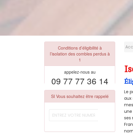
Acc
Conditions d’éligibilité à
l’isolation des combles perdus à
1
Is
appelez-nous au
09 77 77 36 14
Éli
Le p
SI Vous souhaitez être rappelé
aux 
mesu
une 
ses 
Fra
norm