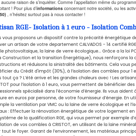
a aucune raison de s’inquiéter. Comme l’appellation même du programme 
bitant ! Pour plus d’
informations
concernant notre société, ou les act
250)
, n’hésitez surtout pas à nous contacter !
tisan RGE- Isolation à 1 euro - Isolation Com
 vous proposons un dispositif contre la précarité énergétique de
ver un artisan de votre departement CALVADOS - 14 certifié RGE 
le photovoltaïque, la laine de verre écologique... Grâce a la loi
a Construction et la
transition Énergétique), nous renforçons la 
tructions et réduisons la sinistralité des bâtiments. Cela vous 
ficier du Crédit d'impôt (30%), à l’isolation des combles pour 1 eu
 tout ça ? L’été arrive et les grandes chaleurs avec ! Les artisans
TOT pour l’isolation à 1 euro, vous permettent de bénéficier des
essionnels spécialisé dans l’économie d’énergie. Ils vous aident à
ure en euros par personne, de votre fournisseur d’énergie. En uti
ple la ventilation par VMC ou la laine de verre écologique et l’
aux : Effectuer la rénovation énergétique de votre logement en 
ystème de la qualification RGE, qui vous permet par exemple d’
olation de vos combles à CRISTOT, en utilisant de la laine minéra
 tout le foyer. Garant de l’environnement, les matériaux principal