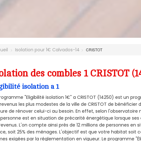
ueil
Isolation pour 1€ Calvados-14
CRISTOT
olation des combles 1 CRISTOT (1
gibilité isolation a 1
rogramme "Eligibilité isolation 1€" a CRISTOT (14250) est un p
revenus les plus modestes de la ville de CRISTOT de bénéficier d
re de rénover celui-ci au besoin. En effet, selon l'observatoire
personne est en situation de précarité énergétique lorsque se
revenus. L'on compte ainsi près de 12 millions de personnes en s
nce, soit 25% des ménages.
L'objectif est que votre habitat soit
es exigées par la réglementation en vigueur. Le programme "Éligi