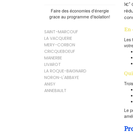
1€" 
Faire des économies d'énergie
rédu
grace au programme d'isolation!
cons
En 
SAINT-MARCOUF
LA VACQUERIE
Les 
MERY-CORBON
votr
CRICQUEBOEUF
MANERBE
LIVAROT
LA ROQUE-BAIGNARD
Qui
NORON-L'ABBAYE
Troi
ANISY
ANNEBAULT
Le p
amél
Pr