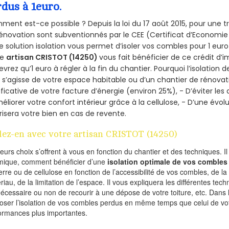
rdus à 1euro.
ent est-ce possible ? Depuis la loi du 17 août 2015, pour une tr
énovation sont subventionnés par le CEE (Certificat d’Economie
e solution isolation vous permet d’isoler vos combles pour 1 e
re
artisan CRISTOT (14250)
vous fait bénéficier de ce crédit d’i
devrez qu’1 euro à régler à la fin du chantier. Pourquoi l’isolation 
l s’agisse de votre espace habitable ou d’un chantier de rénovati
ificative de votre facture d’énergie (environ 25%), - D’éviter le
éliorer votre confort intérieur grâce à la cellulose, - D’une év
risera votre bien en cas de revente.
lez-en avec votre artisan CRISTOT (14250)
ieurs choix s’offrent à vous en fonction du chantier et des techniques. I
mique, comment bénéficier d’une
isolation optimale de vos combles
erre ou de cellulose en fonction de l’accessibilité de vos combles, de l
riau, de la limitation de l’espace. Il vous expliquera les différentes techn
nécessaire ou non de recourir à une dépose de votre toiture, etc. Dans 
oser l’isolation de vos combles perdus en même temps que celui de vot
ormances plus importantes.