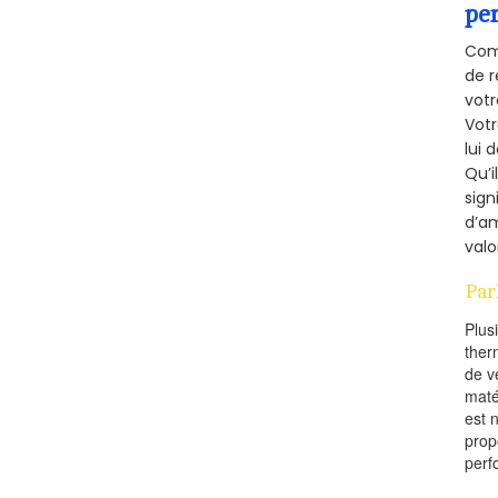
pe
Comm
de r
votr
Vot
lui 
Qu’i
sign
d’am
valo
Par
Plus
ther
de v
maté
est 
prop
perf