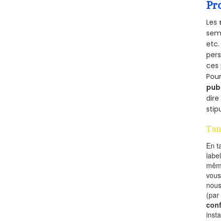
Pr
Les
semb
etc.
per
ces 
Pour
pub
dire
stip
Tan
En t
labe
mêm
vous
nous
(par
conf
inst