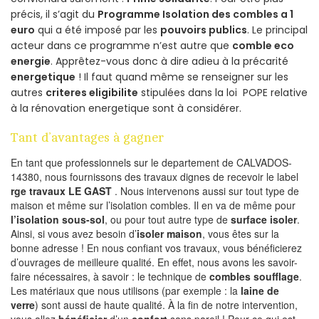
précis, il s’agit du
Programme Isolation des combles a 1
euro
qui a été imposé par les
pouvoirs publics
. Le principal
acteur dans ce programme n’est autre que
comble eco
energie
. Apprêtez-vous donc à dire adieu à la précarité
energetique
! Il faut quand même se renseigner sur les
autres
criteres eligibilite
stipulées dans la loi POPE relative
à la rénovation energetique sont à considérer.
Tant d’avantages à gagner
En tant que professionnels sur le departement de CALVADOS-
14380, nous fournissons des travaux dignes de recevoir le label
rge travaux LE GAST
. Nous intervenons aussi sur tout type de
maison et même sur l’isolation combles. Il en va de même pour
l’isolation sous-sol
, ou pour tout autre type de
surface isoler
.
Ainsi, si vous avez besoin d’
isoler maison
, vous êtes sur la
bonne adresse ! En nous confiant vos travaux, vous bénéficierez
d’ouvrages de meilleure qualité. En effet, nous avons les savoir-
faire nécessaires, à savoir : le technique de
combles soufflage
.
Les matériaux que nous utilisons (par exemple : la
laine de
verre
) sont aussi de haute qualité. À la fin de notre intervention,
vous allez
bénéficier
d’un
confort
sans pareil ! Pour ce qui est