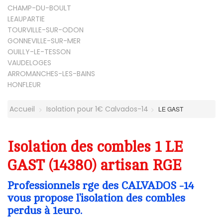
CHAMP-DU-BOULT
LEAUPARTIE
TOURVILLE-SUR-ODON
GONNEVILLE-SUR-MER
OUILLY-LE-TESSON
VAUDELOGES
ARROMANCHES-LES-BAINS
HONFLEUR
Accueil
Isolation pour 1€ Calvados-14
LE GAST
Isolation des combles 1 LE
GAST (14380) artisan RGE
Professionnels rge des CALVADOS -14
vous propose l’isolation des combles
perdus à 1euro.