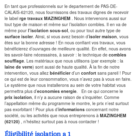
En tant que professionnels sur le departement de PAS-DE-
CALAIS-62120, nous fournissons des travaux dignes de recevoir
le label
rge travaux MAZINGHEM
. Nous intervenons aussi sur
tout type de maison et même sur l’isolation combles. Il en va de
même pour
l’isolation sous-sol
, ou pour tout autre type de
surface isoler
. Ainsi, si vous avez besoin d’
isoler maison
, vous
êtes sur la bonne adresse ! En nous confiant vos travaux, vous
bénéficierez d’ouvrages de meilleure qualité. En effet, nous avons
les savoir-faire nécessaires, à savoir : le technique de
combles
soufflage
. Les matériaux que nous utilisons (par exemple : la
laine de verre
) sont aussi de haute qualité. À la fin de notre
intervention, vous allez
bénéficier
d’un
confort
sans pareil ! Pour
ce qui est de leur consommation, vous n’avez pas à vous en faire.
Le système que nous installerons au sein de votre habitat vous
permettra plus d’
economies energie
. En ce qui concerne le
prix isolation
, il n’y a aucune raison de s’inquiéter. Comme
l’appellation même du programme le montre, le prix n’est surtout
pas exorbitant ! Pour plus d’
informations
concernant notre
société, ou les activités que nous entreprenons à
MAZINGHEM
(62120)
, n’hésitez surtout pas à nous contacter !
Éligibilité isolation a 1