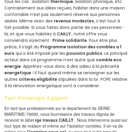
tous les cas : isolation
thermique
, isolation phonique, etc.
Contrairement aux idées reçues, habiter dans une maison
confortable n’est pas seulement réservé aux personnes
aisées. Même avec des
revenus modestes
, c’est tout à
fait possible. Si vous faites donc partie de ces personnes-
là, et que vous habitiez à
CAILLY
, notre offre vous
conviendra sûrement :
Prime solidarite
. Pour être plus
précis, il s’agit du
Programme Isolation des combles a 1
euro
qui a été imposé par les
pouvoirs publics
. Le principal
acteur dans ce programme n’est autre que
comble eco
energie
. Apprêtez-vous donc à dire adieu à la précarité
energetique
! Il faut quand même se renseigner sur les
autres
criteres eligibilite
stipulées dans la loi POPE relative
à la rénovation energetique sont à considérer.
Tant d’avantages à gagner
En tant que professionnels sur le departement de SEINE-
MARITIME-76690, nous fournissons des travaux dignes de
recevoir le label
rge travaux CAILLY
. Nous intervenons aussi sur
tout type de maison et même sur l’isolation combles. Il en va de
même pour
l’isolation sous-sol
, ou pour tout autre type de