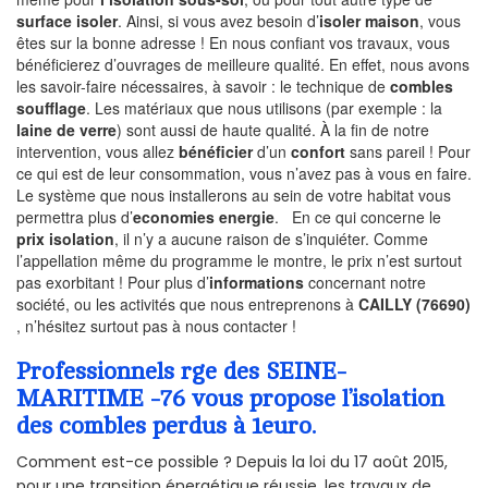
surface isoler
. Ainsi, si vous avez besoin d’
isoler maison
, vous
êtes sur la bonne adresse ! En nous confiant vos travaux, vous
bénéficierez d’ouvrages de meilleure qualité. En effet, nous avons
les savoir-faire nécessaires, à savoir : le technique de
combles
soufflage
. Les matériaux que nous utilisons (par exemple : la
laine de verre
) sont aussi de haute qualité. À la fin de notre
intervention, vous allez
bénéficier
d’un
confort
sans pareil ! Pour
ce qui est de leur consommation, vous n’avez pas à vous en faire.
Le système que nous installerons au sein de votre habitat vous
permettra plus d’
economies energie
. En ce qui concerne le
prix isolation
, il n’y a aucune raison de s’inquiéter. Comme
l’appellation même du programme le montre, le prix n’est surtout
pas exorbitant ! Pour plus d’
informations
concernant notre
société, ou les activités que nous entreprenons à
CAILLY (76690)
, n’hésitez surtout pas à nous contacter !
Professionnels rge des SEINE-
MARITIME -76 vous propose l’isolation
des combles perdus à 1euro.
Comment est-ce possible ? Depuis la loi du 17 août 2015,
pour une transition énergétique réussie, les travaux de