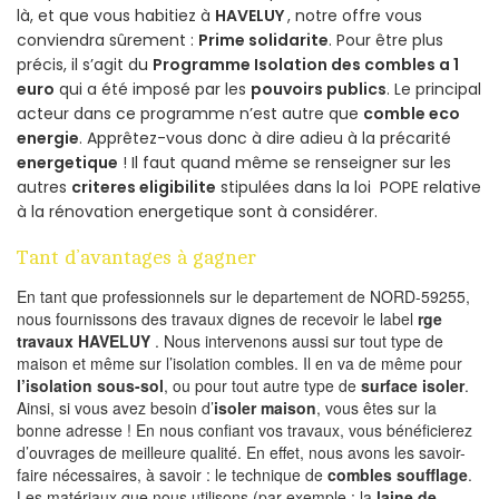
là, et que vous habitiez à
HAVELUY
, notre offre vous
conviendra sûrement :
Prime solidarite
. Pour être plus
précis, il s’agit du
Programme Isolation des combles a 1
euro
qui a été imposé par les
pouvoirs publics
. Le principal
acteur dans ce programme n’est autre que
comble eco
energie
. Apprêtez-vous donc à dire adieu à la précarité
energetique
! Il faut quand même se renseigner sur les
autres
criteres eligibilite
stipulées dans la loi POPE relative
à la rénovation energetique sont à considérer.
Tant d’avantages à gagner
En tant que professionnels sur le departement de NORD-59255,
nous fournissons des travaux dignes de recevoir le label
rge
travaux HAVELUY
. Nous intervenons aussi sur tout type de
maison et même sur l’isolation combles. Il en va de même pour
l’isolation sous-sol
, ou pour tout autre type de
surface isoler
.
Ainsi, si vous avez besoin d’
isoler maison
, vous êtes sur la
bonne adresse ! En nous confiant vos travaux, vous bénéficierez
d’ouvrages de meilleure qualité. En effet, nous avons les savoir-
faire nécessaires, à savoir : le technique de
combles soufflage
.
Les matériaux que nous utilisons (par exemple : la
laine de