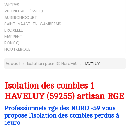
WICRES
VILLENEUVE-D'ASCQ
AUBERCHICOURT
SAINT-VAAST-EN-CAMBRESIS
BROXEELE
MARPENT
RONCQ
HOUTKERQUE
Accueil
Isolation pour 1€ Nord-59
HAVELUY
Isolation des combles 1
HAVELUY (59255) artisan RGE
Professionnels rge des NORD -59 vous
propose l’isolation des combles perdus à
1euro.