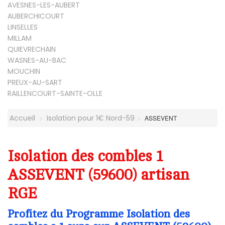
AVESNES-LES-AUBERT
AUBERCHICOURT
LINSELLES
MILLAM
QUIEVRECHAIN
WASNES-AU-BAC
MOUCHIN
PREUX-AU-SART
RAILLENCOURT-SAINTE-OLLE
Accueil
Isolation pour 1€ Nord-59
ASSEVENT
Isolation des combles 1
ASSEVENT (59600) artisan
RGE
Profitez du Programme Isolation des