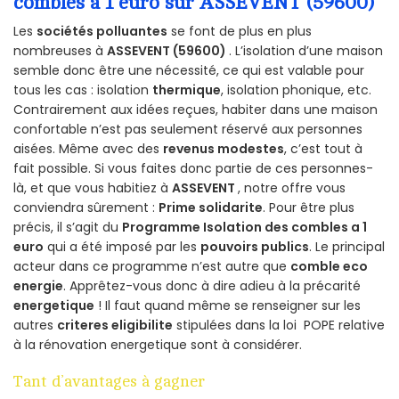
combles a 1 euro sur ASSEVENT (59600)
Les
sociétés polluantes
se font de plus en plus
nombreuses à
ASSEVENT (59600)
. L’isolation d’une maison
semble donc être une nécessité, ce qui est valable pour
tous les cas : isolation
thermique
, isolation phonique, etc.
Contrairement aux idées reçues, habiter dans une maison
confortable n’est pas seulement réservé aux personnes
aisées. Même avec des
revenus modestes
, c’est tout à
fait possible. Si vous faites donc partie de ces personnes-
là, et que vous habitiez à
ASSEVENT
, notre offre vous
conviendra sûrement :
Prime solidarite
. Pour être plus
précis, il s’agit du
Programme Isolation des combles a 1
euro
qui a été imposé par les
pouvoirs publics
. Le principal
acteur dans ce programme n’est autre que
comble eco
energie
. Apprêtez-vous donc à dire adieu à la précarité
energetique
! Il faut quand même se renseigner sur les
autres
criteres eligibilite
stipulées dans la loi POPE relative
à la rénovation energetique sont à considérer.
Tant d’avantages à gagner