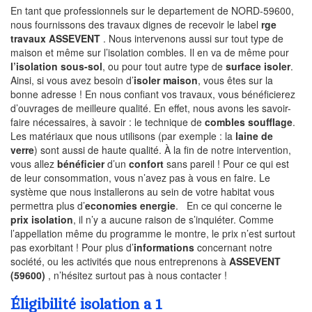
En tant que professionnels sur le departement de NORD-59600,
nous fournissons des travaux dignes de recevoir le label
rge
travaux ASSEVENT
. Nous intervenons aussi sur tout type de
maison et même sur l’isolation combles. Il en va de même pour
l’isolation sous-sol
, ou pour tout autre type de
surface isoler
.
Ainsi, si vous avez besoin d’
isoler maison
, vous êtes sur la
bonne adresse ! En nous confiant vos travaux, vous bénéficierez
d’ouvrages de meilleure qualité. En effet, nous avons les savoir-
faire nécessaires, à savoir : le technique de
combles soufflage
.
Les matériaux que nous utilisons (par exemple : la
laine de
verre
) sont aussi de haute qualité. À la fin de notre intervention,
vous allez
bénéficier
d’un
confort
sans pareil ! Pour ce qui est
de leur consommation, vous n’avez pas à vous en faire. Le
système que nous installerons au sein de votre habitat vous
permettra plus d’
economies energie
. En ce qui concerne le
prix isolation
, il n’y a aucune raison de s’inquiéter. Comme
l’appellation même du programme le montre, le prix n’est surtout
pas exorbitant ! Pour plus d’
informations
concernant notre
société, ou les activités que nous entreprenons à
ASSEVENT
(59600)
, n’hésitez surtout pas à nous contacter !
Éligibilité isolation a 1