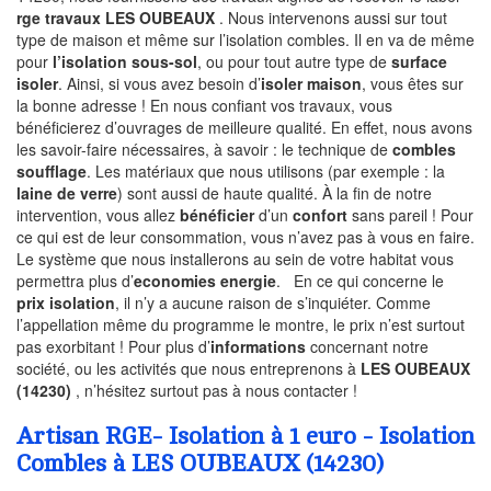
rge travaux LES OUBEAUX
. Nous intervenons aussi sur tout
type de maison et même sur l’isolation combles. Il en va de même
pour
l’isolation sous-sol
, ou pour tout autre type de
surface
isoler
. Ainsi, si vous avez besoin d’
isoler maison
, vous êtes sur
la bonne adresse ! En nous confiant vos travaux, vous
bénéficierez d’ouvrages de meilleure qualité. En effet, nous avons
les savoir-faire nécessaires, à savoir : le technique de
combles
soufflage
. Les matériaux que nous utilisons (par exemple : la
laine de verre
) sont aussi de haute qualité. À la fin de notre
intervention, vous allez
bénéficier
d’un
confort
sans pareil ! Pour
ce qui est de leur consommation, vous n’avez pas à vous en faire.
Le système que nous installerons au sein de votre habitat vous
permettra plus d’
economies energie
. En ce qui concerne le
prix isolation
, il n’y a aucune raison de s’inquiéter. Comme
l’appellation même du programme le montre, le prix n’est surtout
pas exorbitant ! Pour plus d’
informations
concernant notre
société, ou les activités que nous entreprenons à
LES OUBEAUX
(14230)
, n’hésitez surtout pas à nous contacter !
Artisan RGE- Isolation à 1 euro - Isolation
Combles à LES OUBEAUX (14230)