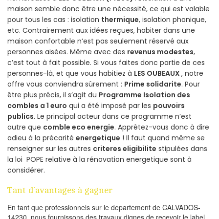
maison semble donc être une nécessité, ce qui est valable
pour tous les cas : isolation
thermique
, isolation phonique,
etc. Contrairement aux idées reçues, habiter dans une
maison confortable n’est pas seulement réservé aux
personnes aisées. Même avec des
revenus modestes
,
c’est tout à fait possible. Si vous faites donc partie de ces
personnes-là, et que vous habitiez à
LES OUBEAUX
, notre
offre vous conviendra sûrement :
Prime solidarite
. Pour
être plus précis, il s’agit du
Programme Isolation des
combles a 1 euro
qui a été imposé par les
pouvoirs
publics
. Le principal acteur dans ce programme n’est
autre que
comble eco energie
. Apprêtez-vous donc à dire
adieu à la précarité
energetique
! Il faut quand même se
renseigner sur les autres
criteres eligibilite
stipulées dans
la loi POPE relative à la rénovation energetique sont à
considérer.
Tant d’avantages à gagner
En tant que professionnels sur le departement de CALVADOS-
14230, nous fournissons des travaux dignes de recevoir le label