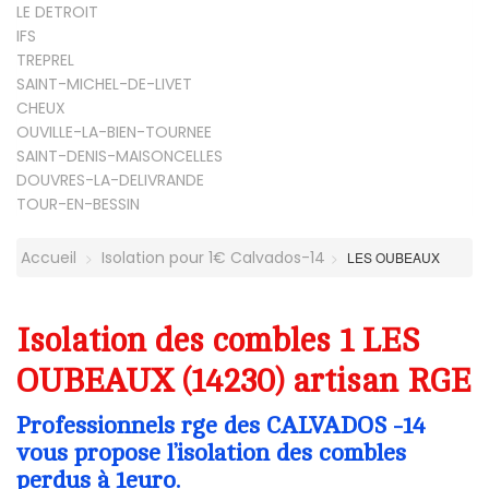
LE DETROIT
IFS
TREPREL
SAINT-MICHEL-DE-LIVET
CHEUX
OUVILLE-LA-BIEN-TOURNEE
SAINT-DENIS-MAISONCELLES
DOUVRES-LA-DELIVRANDE
TOUR-EN-BESSIN
Accueil
Isolation pour 1€ Calvados-14
LES OUBEAUX
Isolation des combles 1 LES
OUBEAUX (14230) artisan RGE
Professionnels rge des CALVADOS -14
vous propose l’isolation des combles
perdus à 1euro.