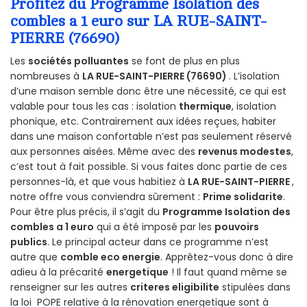
Profitez du Programme Isolation des
combles a 1 euro sur LA RUE-SAINT-
PIERRE (76690)
Les
sociétés polluantes
se font de plus en plus
nombreuses à
LA RUE-SAINT-PIERRE (76690)
. L’isolation
d’une maison semble donc être une nécessité, ce qui est
valable pour tous les cas : isolation
thermique
, isolation
phonique, etc. Contrairement aux idées reçues, habiter
dans une maison confortable n’est pas seulement réservé
aux personnes aisées. Même avec des
revenus modestes
,
c’est tout à fait possible. Si vous faites donc partie de ces
personnes-là, et que vous habitiez à
LA RUE-SAINT-PIERRE
,
notre offre vous conviendra sûrement :
Prime solidarite
.
Pour être plus précis, il s’agit du
Programme Isolation des
combles a 1 euro
qui a été imposé par les
pouvoirs
publics
. Le principal acteur dans ce programme n’est
autre que
comble eco energie
. Apprêtez-vous donc à dire
adieu à la précarité
energetique
! Il faut quand même se
renseigner sur les autres
criteres eligibilite
stipulées dans
la loi POPE relative à la rénovation energetique sont à