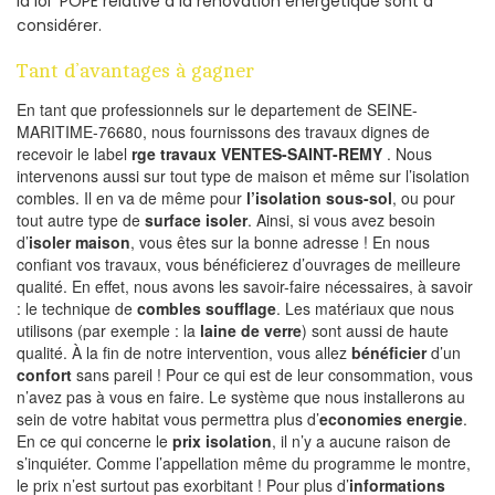
la loi POPE relative à la rénovation energetique sont à
considérer.
Tant d’avantages à gagner
En tant que professionnels sur le departement de SEINE-
MARITIME-76680, nous fournissons des travaux dignes de
recevoir le label
rge travaux VENTES-SAINT-REMY
. Nous
intervenons aussi sur tout type de maison et même sur l’isolation
combles. Il en va de même pour
l’isolation sous-sol
, ou pour
tout autre type de
surface isoler
. Ainsi, si vous avez besoin
d’
isoler maison
, vous êtes sur la bonne adresse ! En nous
confiant vos travaux, vous bénéficierez d’ouvrages de meilleure
qualité. En effet, nous avons les savoir-faire nécessaires, à savoir
: le technique de
combles soufflage
. Les matériaux que nous
utilisons (par exemple : la
laine de verre
) sont aussi de haute
qualité. À la fin de notre intervention, vous allez
bénéficier
d’un
confort
sans pareil ! Pour ce qui est de leur consommation, vous
n’avez pas à vous en faire. Le système que nous installerons au
sein de votre habitat vous permettra plus d’
economies energie
.
En ce qui concerne le
prix isolation
, il n’y a aucune raison de
s’inquiéter. Comme l’appellation même du programme le montre,
le prix n’est surtout pas exorbitant ! Pour plus d’
informations