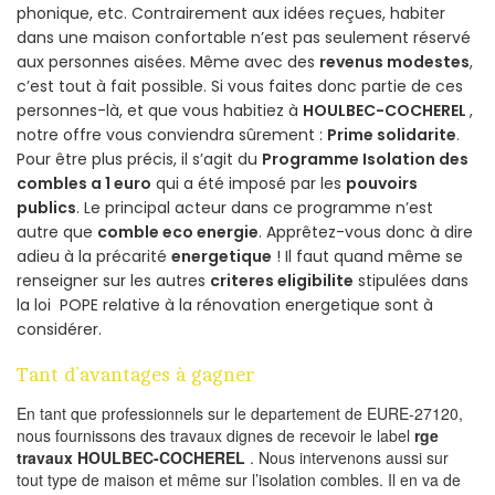
phonique, etc. Contrairement aux idées reçues, habiter
dans une maison confortable n’est pas seulement réservé
aux personnes aisées. Même avec des
revenus modestes
,
c’est tout à fait possible. Si vous faites donc partie de ces
personnes-là, et que vous habitiez à
HOULBEC-COCHEREL
,
notre offre vous conviendra sûrement :
Prime solidarite
.
Pour être plus précis, il s’agit du
Programme Isolation des
combles a 1 euro
qui a été imposé par les
pouvoirs
publics
. Le principal acteur dans ce programme n’est
autre que
comble eco energie
. Apprêtez-vous donc à dire
adieu à la précarité
energetique
! Il faut quand même se
renseigner sur les autres
criteres eligibilite
stipulées dans
la loi POPE relative à la rénovation energetique sont à
considérer.
Tant d’avantages à gagner
En tant que professionnels sur le departement de EURE-27120,
nous fournissons des travaux dignes de recevoir le label
rge
travaux HOULBEC-COCHEREL
. Nous intervenons aussi sur
tout type de maison et même sur l’isolation combles. Il en va de