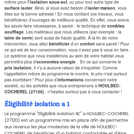
même pour
l’isolation sous-sol
, ou pour tout autre type de
surface isoler
. Ainsi, si vous avez besoin d’
isoler maison
, vous
êtes sur la bonne adresse ! En nous confiant vos travaux, vous
bénéficierez d’ouvrages de meilleure qualité. En effet, nous avons
les savoir-faire nécessaires, à savoir : le technique de
combles
soufflage
. Les matériaux que nous utilisons (par exemple : la
laine de verre
) sont aussi de haute qualité. À la fin de notre
intervention, vous allez
bénéficier
d’un
confort
sans pareil ! Pour
ce qui est de leur consommation, vous n’avez pas à vous en faire.
Le système que nous installerons au sein de votre habitat vous
permettra plus d’
economies energie
. En ce qui concerne le
prix isolation
, il n’y a aucune raison de s’inquiéter. Comme
l’appellation même du programme le montre, le prix n’est surtout
pas exorbitant ! Pour plus d’
informations
concernant notre
société, ou les activités que nous entreprenons à
HOULBEC-
COCHEREL (27120)
, n’hésitez surtout pas à nous contacter !
Éligibilité isolation a 1
Le programme "Eligibilité isolation 1€" a HOULBEC-COCHEREL
(27120) est un programme mis en place afin de permettre
aux revenus les plus modestes de la ville de HOULBEC-
COCHEREL de bénéficier d'un habitat confortable et d'être