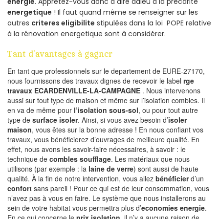
energie
. Apprêtez-vous donc à dire adieu à la précarité
energetique
! Il faut quand même se renseigner sur les
autres
criteres eligibilite
stipulées dans la loi POPE relative
à la rénovation energetique sont à considérer.
Tant d’avantages à gagner
En tant que professionnels sur le departement de EURE-27170,
nous fournissons des travaux dignes de recevoir le label
rge
travaux ECARDENVILLE-LA-CAMPAGNE
. Nous intervenons
aussi sur tout type de maison et même sur l’isolation combles. Il
en va de même pour
l’isolation sous-sol
, ou pour tout autre
type de
surface isoler
. Ainsi, si vous avez besoin d’
isoler
maison
, vous êtes sur la bonne adresse ! En nous confiant vos
travaux, vous bénéficierez d’ouvrages de meilleure qualité. En
effet, nous avons les savoir-faire nécessaires, à savoir : le
technique de
combles soufflage
. Les matériaux que nous
utilisons (par exemple : la
laine de verre
) sont aussi de haute
qualité. À la fin de notre intervention, vous allez
bénéficier
d’un
confort
sans pareil ! Pour ce qui est de leur consommation, vous
n’avez pas à vous en faire. Le système que nous installerons au
sein de votre habitat vous permettra plus d’
economies energie
.
En ce qui concerne le
prix isolation
, il n’y a aucune raison de