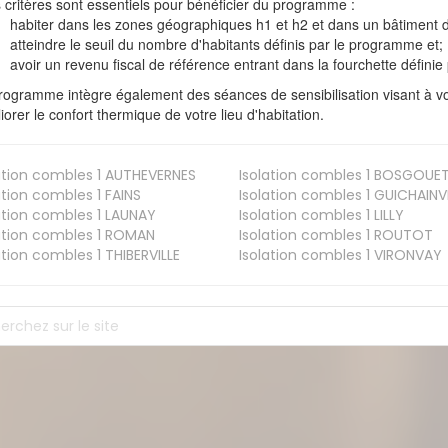
s critères sont essentiels pour bénéficier du programme :
habiter dans les zones géographiques h1 et h2 et dans un bâtiment d
atteindre le seuil du nombre d'habitants définis par le programme et;
avoir un revenu fiscal de référence entrant dans la fourchette définie p
rogramme intègre également des séances de sensibilisation visant à vo
iorer le confort thermique de votre lieu d'habitation.
ation combles 1
AUTHEVERNES
Isolation combles 1
BOSGOUE
ation combles 1
FAINS
Isolation combles 1
GUICHAINVI
ation combles 1
LAUNAY
Isolation combles 1
LILLY
ation combles 1
ROMAN
Isolation combles 1
ROUTOT
ation combles 1
THIBERVILLE
Isolation combles 1
VIRONVAY