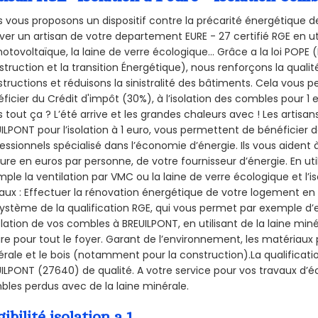
 vous proposons un dispositif contre la précarité énergétique de
ver un artisan de votre departement EURE - 27 certifié RGE en ut
hotovoltaïque, la laine de verre écologique... Grâce a la loi POPE
truction et la
transition Énergétique), nous renforçons la quali
tructions et réduisons la sinistralité des bâtiments. Cela vous 
ficier du Crédit d'impôt (30%), à l’isolation des combles pour 1 eu
 tout ça ? L’été arrive et les grandes chaleurs avec ! Les artisans
ILPONT pour l’isolation à 1 euro, vous permettent de bénéficier 
essionnels spécialisé dans l’économie d’énergie. Ils vous aident à
ure en euros par personne, de votre fournisseur d’énergie. En uti
ple la ventilation par VMC ou la laine de verre écologique et l’
aux : Effectuer la rénovation énergétique de votre logement en 
ystème de la qualification RGE, qui vous permet par exemple d’
olation de vos combles à BREUILPONT, en utilisant de la laine mi
ire pour tout le foyer. Garant de l’environnement, les matériaux p
rale et le bois (notamment pour la construction).La qualificati
ILPONT (27640) de qualité. A votre service pour vos travaux d’
les perdus avec de la laine minérale.
gibilité isolation a 1