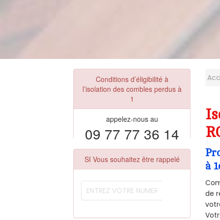
Acc
Conditions d’éligibilité à
l’isolation des combles perdus à
1
Is
appelez-nous au
09 77 77 36 14
R
Pr
SI Vous souhaitez être rappelé
à 1
Comm
de r
votr
Vot