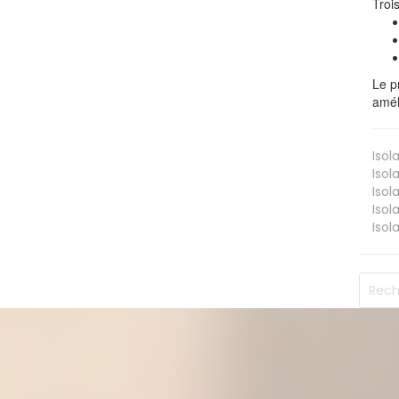
Troi
Le p
amél
Isol
Isol
Isol
Isol
Isol