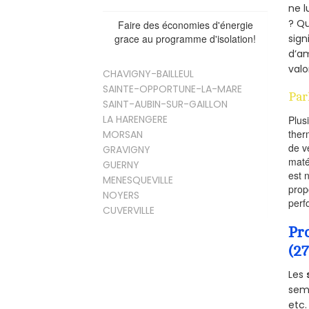
ne l
? Qu
Faire des économies d'énergie
sign
grace au programme d'isolation!
d’am
valo
CHAVIGNY-BAILLEUL
SAINTE-OPPORTUNE-LA-MARE
Par
SAINT-AUBIN-SUR-GAILLON
LA HARENGERE
Plus
ther
MORSAN
de v
GRAVIGNY
maté
GUERNY
est 
MENESQUEVILLE
prop
NOYERS
perf
CUVERVILLE
Pr
(2
Les
semb
etc.