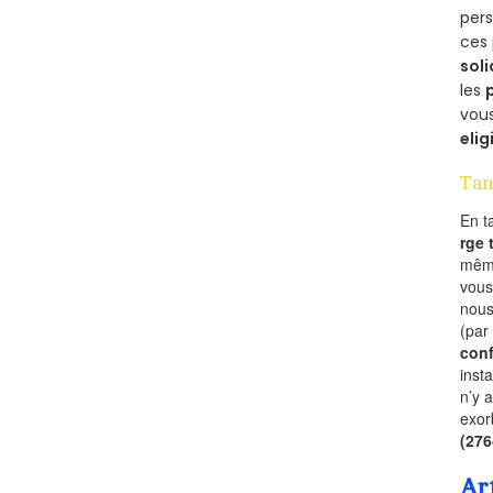
per
ces 
soli
les
vous
elig
Tan
En t
rge
mêm
vous
nous
(par
conf
inst
n’y 
exor
(27
Ar