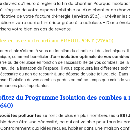
ui devrez qu’1 euro à régler à la fin du chantier. Pourquoi l’isolati
’il s’agisse de votre espace habitable ou d’un chantier de rénova
ificative de votre facture d’énergie (environ 25%), - D’éviter le
éliorer votre confort intérieur grâce à la cellulose, - D’une év
risera votre bien en cas de revente.
lez-en avec votre artisan BREUILPONT (27640)
ieurs choix s’offrent à vous en fonction du chantier et des techniques. I
mique, comment bénéficier d’une
isolation optimale de vos combles
erre ou de cellulose en fonction de l’accessibilité de vos combles, de l
riau, de la limitation de l’espace. Il vous expliquera les différentes techn
nécessaire ou non de recourir à une dépose de votre toiture, etc. Dans 
oser l’isolation de vos combles perdus en même temps que celui de vot
ormances plus importantes.
ofitez du Programme Isolation des combles 
7640)
sociétés polluantes
se font de plus en plus nombreuses à
BREU
le donc être une nécessité, ce qui est valable pour tous les cas
 Contrairement aux idées reçues, habiter dans une maison conf