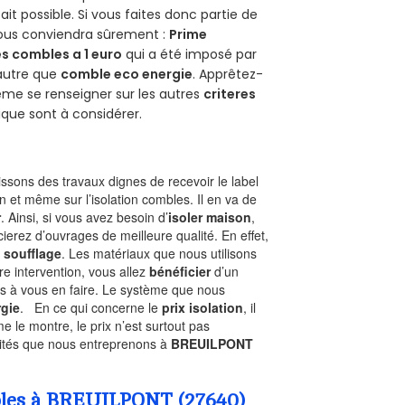
 fait possible. Si vous faites donc partie de
 vous conviendra sûrement :
Prime
s combles a 1 euro
qui a été imposé par
 autre que
comble eco energie
. Apprêtez-
ême se renseigner sur les autres
criteres
ique sont à considérer.
sons des travaux dignes de recevoir le label
n et même sur l’isolation combles. Il en va de
r
. Ainsi, si vous avez besoin d’
isoler maison
,
ierez d’ouvrages de meilleure qualité. En effet,
 soufflage
. Les matériaux que nous utilisons
tre intervention, vous allez
bénéficier
d’un
as à vous en faire. Le système que nous
gie
. En ce qui concerne le
prix isolation
, il
le montre, le prix n’est surtout pas
ivités que nous entreprenons à
BREUILPONT
ombles à BREUILPONT (27640)