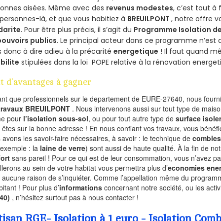
sonnes aisées. Même avec des
revenus modestes
, c’est tout à
personnes-là, et que vous habitiez à
BREUILPONT
, notre offre
darite
. Pour être plus précis, il s’agit du
Programme Isolation de
pouvoirs publics
. Le principal acteur dans ce programme n’est
 donc à dire adieu à la précarité
energetique
! Il faut quand m
ibilite
stipulées dans la loi POPE relative à la rénovation energet
t d’avantages à gagner
ant que professionnels sur le departement de EURE-27640, nous fournis
 travaux BREUILPONT
. Nous intervenons aussi sur tout type de maiso
e pour
l’isolation sous-sol
, ou pour tout autre type de
surface isole
 êtes sur la bonne adresse ! En nous confiant vos travaux, vous bénéfic
 avons les savoir-faire nécessaires, à savoir : le technique de
combles
 exemple : la
laine de verre
) sont aussi de haute qualité. À la fin de no
ort
sans pareil ! Pour ce qui est de leur consommation, vous n’avez p
allerons au sein de votre habitat vous permettra plus d’
economies ener
a aucune raison de s’inquiéter. Comme l’appellation même du programme 
bitant ! Pour plus d’
informations
concernant notre société, ou les act
640)
, n’hésitez surtout pas à nous contacter !
tisan RGE- Isolation à 1 euro - Isolation C