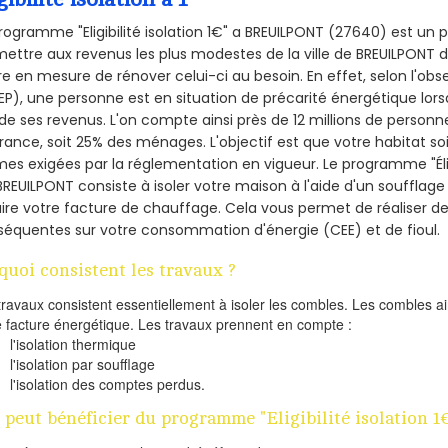
rogramme "Eligibilité isolation 1€" a BREUILPONT (27640) est u
ettre aux revenus les plus modestes de la ville de BREUILPONT d
re en mesure de rénover celui-ci au besoin. En effet, selon l'ob
P), une personne est en situation de précarité énergétique lo
de ses revenus. L'on compte ainsi près de 12 millions de personn
France, soit 25% des ménages.
L'objectif est que votre habitat s
es exigées par la réglementation en vigueur. Le programme "Éligi
BREUILPONT consiste à isoler votre maison à l'aide d'un soufflage 
ire votre facture de chauffage. Cela vous permet de réaliser 
équentes sur votre consommation d'énergie (CEE) et de fioul.
quoi consistent les travaux ?
travaux consistent essentiellement à isoler les combles. Les combles 
e facture énergétique. Les travaux prennent en compte :
l'isolation thermique
l'isolation par soufflage
l'isolation des comptes perdus.
 peut bénéficier du programme "Eligibilité isolation 