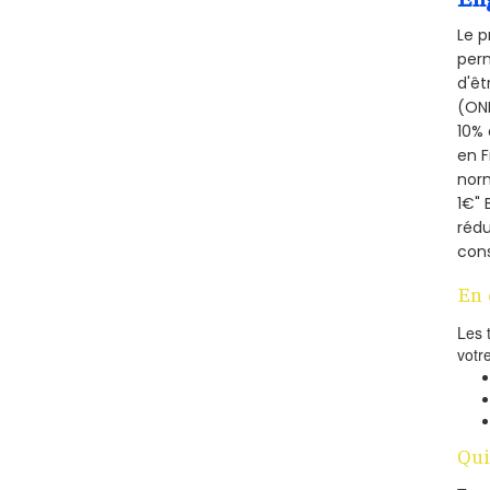
Le p
perm
d'êt
(ONE
10% 
en 
norm
1€" 
rédu
cons
En 
Les 
votr
Qui