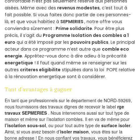
confortable n’est pas seulement réservé aux personnes
aisées. Même avec des
revenus modestes
, c’est tout à
fait possible. Si vous faites donc partie de ces personnes-
là, et que vous habitiez à
SEPMERIES
, notre offre vous
conviendra sûrement :
Prime solidarite
. Pour être plus
précis, il s’agit du
Programme Isolation des combles a 1
euro
qui a été imposé par les
pouvoirs publics
. Le principal
acteur dans ce programme n’est autre que
comble eco
energie
. Apprêtez-vous donc à dire adieu à la précarité
energetique
! Il faut quand même se renseigner sur les
autres
criteres eligibilite
stipulées dans la loi POPE relative
à la rénovation energetique sont à considérer.
Tant d’avantages à gagner
En tant que professionnels sur le departement de NORD-59269,
nous fournissons des travaux dignes de recevoir le label
rge
travaux SEPMERIES
. Nous intervenons aussi sur tout type de
maison et même sur l’isolation combles. Il en va de même pour
l’isolation sous-sol
, ou pour tout autre type de
surface isoler
.
Ainsi, si vous avez besoin d’
isoler maison
, vous êtes sur la
bonne adresse ! En nous confiant vos travaux, vous bénéficierez