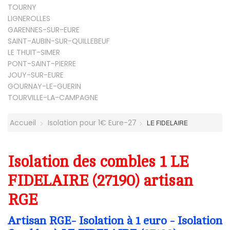
TOURNY
LIGNEROLLES
GARENNES-SUR-EURE
SAINT-AUBIN-SUR-QUILLEBEUF
LE THUIT-SIMER
PONT-SAINT-PIERRE
JOUY-SUR-EURE
GOURNAY-LE-GUERIN
TOURVILLE-LA-CAMPAGNE
Accueil
Isolation pour 1€ Eure-27
LE FIDELAIRE
Isolation des combles 1 LE
FIDELAIRE (27190) artisan
RGE
Artisan RGE- Isolation à 1 euro - Isolation