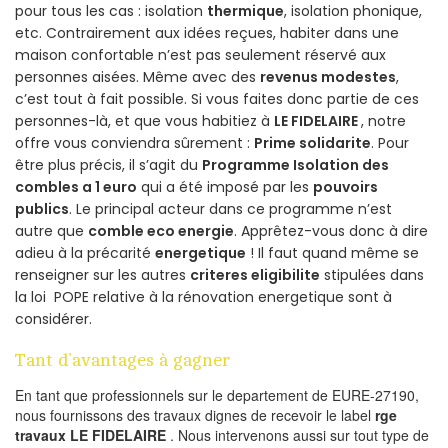
pour tous les cas : isolation
thermique
, isolation phonique,
etc. Contrairement aux idées reçues, habiter dans une
maison confortable n’est pas seulement réservé aux
personnes aisées. Même avec des
revenus modestes
,
c’est tout à fait possible. Si vous faites donc partie de ces
personnes-là, et que vous habitiez à
LE FIDELAIRE
, notre
offre vous conviendra sûrement :
Prime solidarite
. Pour
être plus précis, il s’agit du
Programme Isolation des
combles a 1 euro
qui a été imposé par les
pouvoirs
publics
. Le principal acteur dans ce programme n’est
autre que
comble eco energie
. Apprêtez-vous donc à dire
adieu à la précarité
energetique
! Il faut quand même se
renseigner sur les autres
criteres eligibilite
stipulées dans
la loi POPE relative à la rénovation energetique sont à
considérer.
Tant d’avantages à gagner
En tant que professionnels sur le departement de EURE-27190,
nous fournissons des travaux dignes de recevoir le label
rge
travaux LE FIDELAIRE
. Nous intervenons aussi sur tout type de