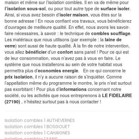
maison et même sur l’isolation combles. Il en va de même pour
l’isolation sous-sol
, ou pour tout autre type de
surface isoler
.
Ainsi, si vous avez besoin d’
isoler maison
, vous êtes sur la
bonne adresse ! En nous confiant vos travaux, vous bénéficierez
d’ouvrages de meilleure qualité. En effet, nous avons les savoir-
faire nécessaires, à savoir : le technique de
combles soufflage
.
Les matériaux que nous utilisons (par exemple : la
laine de
verre
) sont aussi de haute qualité. À la fin de notre intervention,
vous allez
bénéficier
d’un
confort
sans pareil ! Pour ce qui est
de leur consommation, vous n’avez pas à vous en faire. Le
système que nous installerons au sein de votre habitat vous
permettra plus d’
economies energie
. En ce qui concerne le
prix isolation
, il n’y a aucune raison de s’inquiéter. Comme
l’appellation même du programme le montre, le prix n’est surtout
pas exorbitant ! Pour plus d’
informations
concernant notre
société, ou les activités que nous entreprenons à
LE FIDELAIRE
(27190)
, n’hésitez surtout pas à nous contacter !
Isolation combles 1
AUTHEVERNES
Isolation combles 1
BOSGOUET
Isolation combles 1
CAHAIGNES
Isolation combles 1
FAINS