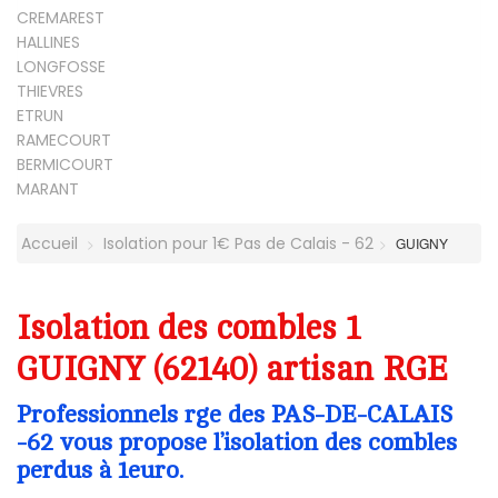
CREMAREST
HALLINES
LONGFOSSE
THIEVRES
ETRUN
RAMECOURT
BERMICOURT
MARANT
Accueil
Isolation pour 1€ Pas de Calais - 62
GUIGNY
Isolation des combles 1
GUIGNY (62140) artisan RGE
Professionnels rge des PAS-DE-CALAIS
-62 vous propose l’isolation des combles
perdus à 1euro.