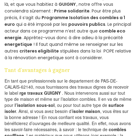
là, et que vous habitiez à
GUIGNY
, notre offre vous
conviendra sûrement :
Prime solidarite
. Pour être plus
précis, il s’agit du
Programme Isolation des combles a 1
euro
qui a été imposé par les
pouvoirs publics
. Le principal
acteur dans ce programme n’est autre que
comble eco
energie
. Apprêtez-vous donc à dire adieu à la précarité
energetique
! Il faut quand même se renseigner sur les
autres
criteres eligibilite
stipulées dans la loi POPE relative
à la rénovation energetique sont à considérer.
Tant d’avantages à gagner
En tant que professionnels sur le departement de PAS-DE-
CALAIS-62140, nous fournissons des travaux dignes de recevoir
le label
rge travaux GUIGNY
. Nous intervenons aussi sur tout
type de maison et même sur l’isolation combles. Il en va de même
pour
l’isolation sous-sol
, ou pour tout autre type de
surface
isoler
. Ainsi, si vous avez besoin d’
isoler maison
, vous êtes sur
la bonne adresse ! En nous confiant vos travaux, vous
bénéficierez d’ouvrages de meilleure qualité. En effet, nous avons
les savoir-faire nécessaires, à savoir : le technique de
combles
soufflage
. Les matériaux que nous utilisons (par exemple : la