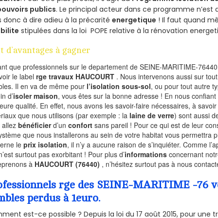
pouvoirs publics
. Le principal acteur dans ce programme n’est
 donc à dire adieu à la précarité
energetique
! Il faut quand m
ibilite
stipulées dans la loi POPE relative à la rénovation energet
t d’avantages à gagner
ant que professionnels sur le departement de SEINE-MARITIME-76440,
voir le label
rge travaux HAUCOURT
. Nous intervenons aussi sur tout
les. Il en va de même pour
l’isolation sous-sol
, ou pour tout autre 
in d’
isoler maison
, vous êtes sur la bonne adresse ! En nous confiant
leure qualité. En effet, nous avons les savoir-faire nécessaires, à savoir
riaux que nous utilisons (par exemple : la
laine de verre
) sont aussi de
 allez
bénéficier
d’un
confort
sans pareil ! Pour ce qui est de leur co
ystème que nous installerons au sein de votre habitat vous permettra p
erne le
prix isolation
, il n’y a aucune raison de s’inquiéter. Comme l
n’est surtout pas exorbitant ! Pour plus d’
informations
concernant notre
eprenons à
HAUCOURT (76440)
, n’hésitez surtout pas à nous contacte
ofessionnels rge des SEINE-MARITIME -76 vou
mbles perdus à 1euro.
ent est-ce possible ? Depuis la loi du 17 août 2015, pour une tr