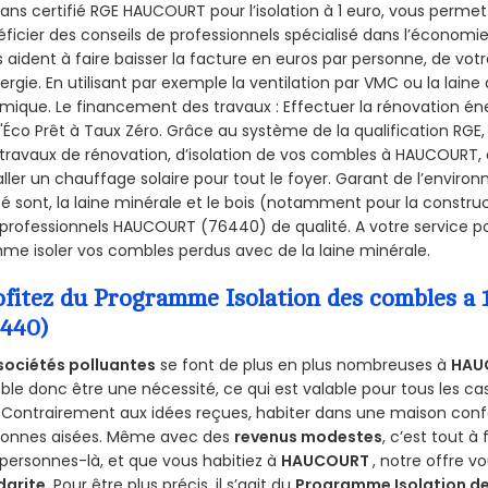
sans certifié RGE HAUCOURT pour l’isolation à 1 euro, vous perme
ficier des conseils de professionnels spécialisé dans l’économie 
 aident à faire baisser la facture en euros par personne, de votr
ergie. En utilisant par exemple la ventilation par VMC ou la laine 
mique. Le financement des travaux : Effectuer la rénovation é
l'Éco Prêt à Taux Zéro. Grâce au système de la qualification RG
travaux de rénovation, d’isolation de vos combles à HAUCOURT, e
aller un chauffage solaire pour tout le foyer. Garant de l’envir
isé sont, la laine minérale et le bois (notamment pour la construc
professionnels HAUCOURT (76440) de qualité. A votre service p
e isoler vos combles perdus avec de la laine minérale.
ofitez du Programme Isolation des combles 
6440)
sociétés polluantes
se font de plus en plus nombreuses à
HAU
le donc être une nécessité, ce qui est valable pour tous les cas
 Contrairement aux idées reçues, habiter dans une maison conf
sonnes aisées. Même avec des
revenus modestes
, c’est tout à
personnes-là, et que vous habitiez à
HAUCOURT
, notre offre 
darite
. Pour être plus précis, il s’agit du
Programme Isolation de