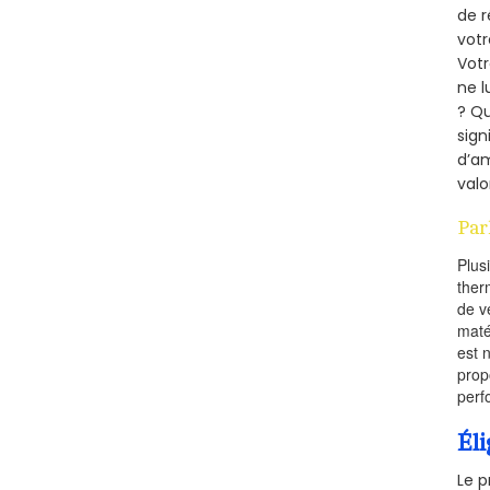
de r
votr
Vot
ne l
? Qu
sign
d’am
valo
Par
Plus
ther
de v
maté
est 
prop
perf
Éli
Le p