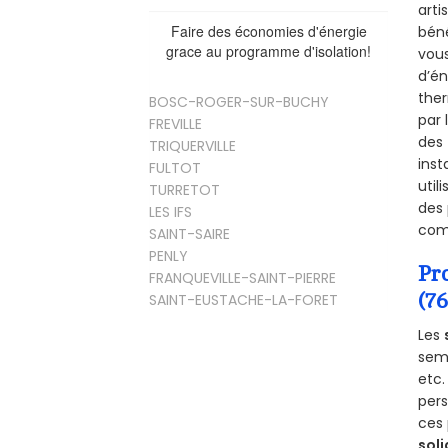
arti
Faire des économies d'énergie
béné
grace au programme d'isolation!
vous
d’én
ther
BOSC-ROGER-SUR-BUCHY
par 
FREVILLE
des 
TRIQUERVILLE
inst
FULTOT
util
TURRETOT
des 
LES IFS
comm
SAINT-SAIRE
PENLY
Pr
FRANQUEVILLE-SAINT-PIERRE
(7
SAINT-EUSTACHE-LA-FORET
Les
semb
etc.
per
ces 
soli