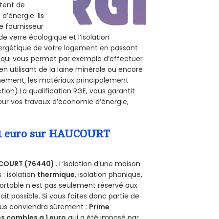
ttent de
d’énergie. Ils
e fournisseur
de verre écologique et l’isolation
nergétique de votre logement en passant
E, qui vous permet par exemple d’effectuer
n utilisant de la laine minérale ou encore
onnement, les matériaux principalement
tion).La qualification RGE, vous garantit
our vos travaux d’économie d’énergie,
a 1 euro sur HAUCOURT
COURT (76440)
. L’isolation d’une maison
 : isolation
thermique
, isolation phonique,
ortable n’est pas seulement réservé aux
 fait possible. Si vous faites donc partie de
vous conviendra sûrement :
Prime
s combles a 1 euro
qui a été imposé par