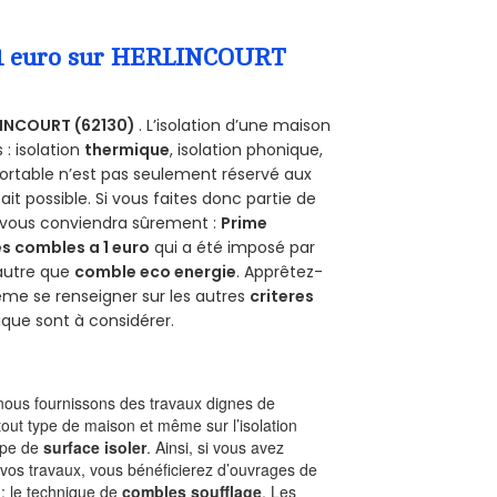
a 1 euro sur HERLINCOURT
INCOURT (62130)
. L’isolation d’une maison
 : isolation
thermique
, isolation phonique,
ortable n’est pas seulement réservé aux
 fait possible. Si vous faites donc partie de
e vous conviendra sûrement :
Prime
s combles a 1 euro
qui a été imposé par
 autre que
comble eco energie
. Apprêtez-
ême se renseigner sur les autres
criteres
ique sont à considérer.
ous fournissons des travaux dignes de
tout type de maison et même sur l’isolation
type de
surface isoler
. Ainsi, si vous avez
 vos travaux, vous bénéficierez d’ouvrages de
 : le technique de
combles soufflage
. Les