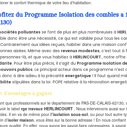
iorer le confort thermique de votre lieu d'habitation.
ofitez du Programme Isolation des combles 
2130)
sociétés polluantes
se font de plus en plus nombreuses à
HERL
le donc être une nécessité, ce qui est valable pour tous les cas
 Contrairement aux idées reçues, habiter dans une maison conf
sonnes aisées. Même avec des
revenus modestes
, c’est tout à
personnes-là, et que vous habitiez à
HERLINCOURT
, notre offr
darite
. Pour être plus précis, il s’agit du
Programme Isolation de
pouvoirs publics
. Le principal acteur dans ce programme n’est
 donc à dire adieu à la précarité
energetique
! Il faut quand m
ibilite
stipulées dans la loi POPE relative à la rénovation energet
t d’avantages à gagner
ant que professionnels sur le departement de PAS-DE-CALAIS-62130, n
voir le label
rge travaux HERLINCOURT
. Nous intervenons aussi sur 
les. Il en va de même pour
l’isolation sous-sol
, ou pour tout autre 
in d’
isoler maison
, vous êtes sur la bonne adresse ! En nous confiant
leure qualité. En effet, nous avons les savoir-faire nécessaires, à savoir