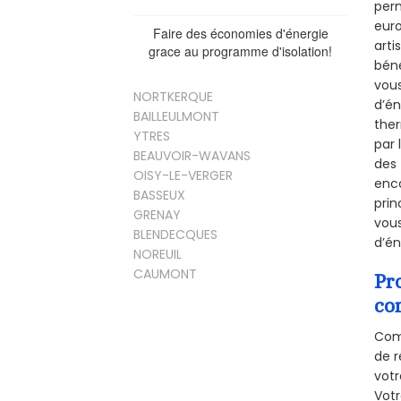
perm
euro
Faire des économies d'énergie
arti
grace au programme d'isolation!
béné
vous
NORTKERQUE
d’én
BAILLEULMONT
ther
YTRES
par 
BEAUVOIR-WAVANS
des 
OISY-LE-VERGER
enco
BASSEUX
prin
GRENAY
vous
BLENDECQUES
d’én
NOREUIL
CAUMONT
Pr
co
Comm
de r
votr
Vot