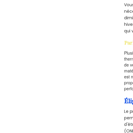
Vous
néce
dimi
hive
qui 
Par
Plus
ther
de v
maté
est 
prop
perf
Éli
Le p
perm
d'êt
(ONE