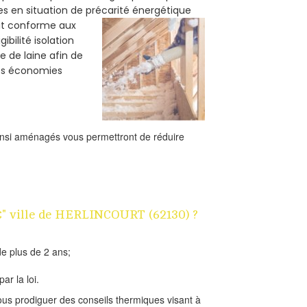
es en situation de précarité énergétique
oit conforme aux
bilité isolation
e de laine afin de
des économies
ainsi aménagés vous permettront de réduire
1€" ville de HERLINCOURT (62130) ?
e plus de 2 ans;
ar la loi.
us prodiguer des conseils thermiques visant à