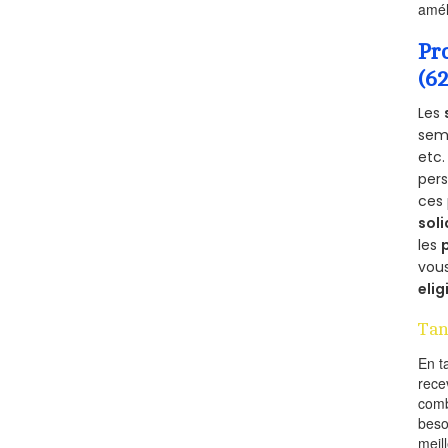
amél
Pr
(6
Les
semb
etc.
per
ces 
soli
les
vous
elig
Tan
En t
rece
comb
beso
meil