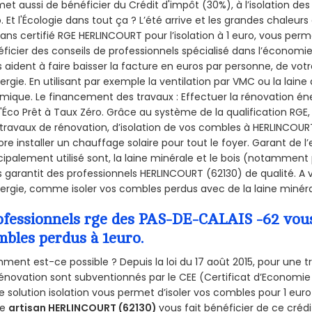
et aussi de bénéficier du Crédit d'impôt (30%), à l’isolation de
. Et l'Écologie dans tout ça ? L’été arrive et les grandes chaleurs
sans certifié RGE HERLINCOURT pour l’isolation à 1 euro, vous per
ficier des conseils de professionnels spécialisé dans l’économie 
 aident à faire baisser la facture en euros par personne, de votr
ergie. En utilisant par exemple la ventilation par VMC ou la laine 
mique. Le financement des travaux : Effectuer la rénovation é
l'Éco Prêt à Taux Zéro. Grâce au système de la qualification RG
travaux de rénovation, d’isolation de vos combles à HERLINCOURT,
re installer un chauffage solaire pour tout le foyer. Garant de 
cipalement utilisé sont, la laine minérale et le bois (notamment 
 garantit des professionnels HERLINCOURT (62130) de qualité. A
ergie, comme isoler vos combles perdus avec de la laine minéra
ofessionnels rge des PAS-DE-CALAIS -62 vous 
mbles perdus à 1euro.
ent est-ce possible ? Depuis la loi du 17 août 2015, pour une tr
énovation sont subventionnés par le CEE (Certificat d’Economie
e solution isolation vous permet d’isoler vos combles pour 1 e
re
artisan HERLINCOURT (62130)
vous fait bénéficier de ce crédi