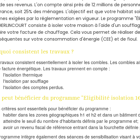
de ses revenus. L'on compte ainsi près de 12 millions de personn
France, soit 25% des ménages.
L'objectif est que votre habitat s
es exigées par la réglementation en vigueur. Le programme "Éligi
HERLINCOURT consiste à isoler votre maison à l'aide d'un soufflag
ire votre facture de chauffage. Cela vous permet de réaliser 
équentes sur votre consommation d'énergie (CEE) et de fioul.
quoi consistent les travaux ?
travaux consistent essentiellement à isoler les combles. Les combles 
e facture énergétique. Les travaux prennent en compte :
l'isolation thermique
l'isolation par soufflage
l'isolation des comptes perdus.
 peut bénéficier du programme "Eligibilité isolation 
s critères sont essentiels pour bénéficier du programme :
habiter dans les zones géographiques h1 et h2 et dans un bâtiment d
atteindre le seuil du nombre d'habitants définis par le programme et;
avoir un revenu fiscal de référence entrant dans la fourchette définie p
rogramme intègre également des séances de sensibilisation visant à vo