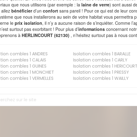
riaux que nous utilisons (par exemple : la
laine de verre
) sont aussi de
 allez
bénéficier
d’un
confort
sans pareil ! Pour ce qui est de leur co
ystème que nous installerons au sein de votre habitat vous permettra p
erne le
prix isolation
, il n’y a aucune raison de s’inquiéter. Comme l
n’est surtout pas exorbitant ! Pour plus d’
informations
concernant notre
eprenons à
HERLINCOURT (62130)
, n’hésitez surtout pas à nous cont
ation combles 1
ANDRES
Isolation combles 1
BARALLE
ation combles 1
CALAIS
Isolation combles 1
CARLY
ation combles 1
GUINES
Isolation combles 1
HERICOUR
ation combles 1
MONCHIET
Isolation combles 1
PRESSY
ation combles 1
VERMELLES
Isolation combles 1
WAILLY