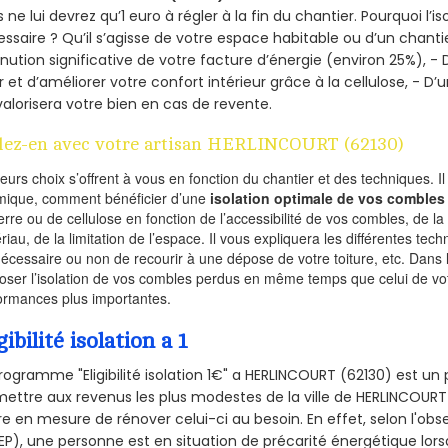
 ne lui devrez qu’1 euro à régler à la fin du chantier. Pourquoi l’i
ssaire ? Qu’il s’agisse de votre espace habitable ou d’un chantie
nution significative de votre facture d’énergie (environ 25%), - 
r et d’améliorer votre confort intérieur grâce à la cellulose, -
valorisera votre bien en cas de revente.
lez-en avec votre artisan HERLINCOURT (62130)
ieurs choix s’offrent à vous en fonction du chantier et des techniques. I
mique, comment bénéficier d’une
isolation optimale de vos combles
erre ou de cellulose en fonction de l’accessibilité de vos combles, de l
riau, de la limitation de l’espace. Il vous expliquera les différentes techn
nécessaire ou non de recourir à une dépose de votre toiture, etc. Dans 
oser l’isolation de vos combles perdus en même temps que celui de vot
ormances plus importantes.
gibilité isolation a 1
rogramme "Eligibilité isolation 1€" a HERLINCOURT (62130) est 
ettre aux revenus les plus modestes de la ville de HERLINCOURT 
re en mesure de rénover celui-ci au besoin. En effet, selon l'ob
P), une personne est en situation de précarité énergétique lo