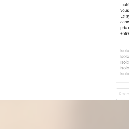
maté
vous
Le s
conc
prix 
entr
Isol
Isol
Isol
Isol
Isol