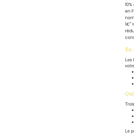
10% 
en 
norm
1€" 
rédu
cons
En 
Les 
votr
Qui
Troi
Le p