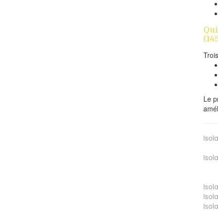
Qui
(14
Troi
Le p
amél
Isol
Isol
Isol
Isol
Isol