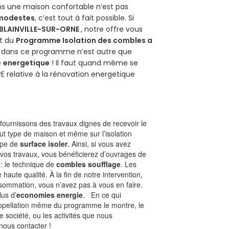
ans une maison confortable n’est pas
 modestes
, c’est tout à fait possible. Si
BLAINVILLE-SUR-ORNE
, notre offre vous
git du
Programme Isolation des combles a
ur dans ce programme n’est autre que
é
energetique
! Il faut quand même se
PE relative à la rénovation energetique
ournissons des travaux dignes de recevoir le
ut type de maison et même sur l’isolation
type de
surface isoler
. Ainsi, si vous avez
 vos travaux, vous bénéficierez d’ouvrages de
 : le technique de
combles soufflage
. Les
 haute qualité. À la fin de notre intervention,
nsommation, vous n’avez pas à vous en faire.
lus d’
economies energie
. En ce qui
’appellation même du programme le montre, le
 société, ou les activités que nous
 nous contacter !