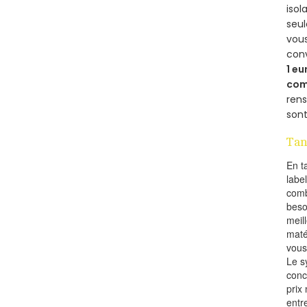
isol
seu
vous
con
1 eu
com
rens
sont
Tan
En t
labe
comb
beso
meil
maté
vous
Le s
conc
prix 
entr