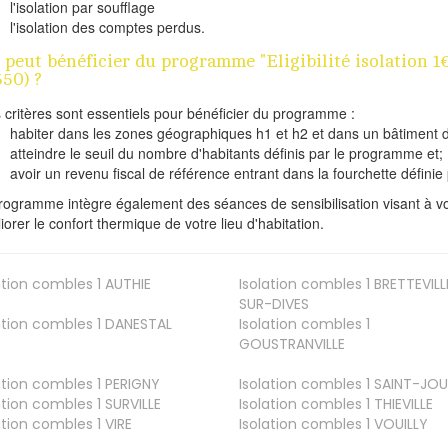
l'isolation par soufflage
l'isolation des comptes perdus.
 peut bénéficier du programme "Eligibilité isolatio
550) ?
s critères sont essentiels pour bénéficier du programme :
habiter dans les zones géographiques h1 et h2 et dans un bâtiment d
atteindre le seuil du nombre d'habitants définis par le programme et;
avoir un revenu fiscal de référence entrant dans la fourchette définie p
rogramme intègre également des séances de sensibilisation visant à vo
iorer le confort thermique de votre lieu d'habitation.
ation combles 1
AUTHIE
Isolation combles 1
BRETTEVILL
SUR-DIVES
ation combles 1
DANESTAL
Isolation combles 1
GOUSTRANVILLE
ation combles 1
PERIGNY
Isolation combles 1
SAINT-JOU
ation combles 1
SURVILLE
Isolation combles 1
THIEVILLE
ation combles 1
VIRE
Isolation combles 1
VOUILLY