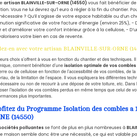
re
artisan BLAINVILLE-SUR-ORNE (14550)
vous fait bénéficier de
ation. Vous ne lui devrez qu’1 euro à régler à la fin du chantier. Po
 nécessaire ? Qu’il s’agisse de votre espace habitable ou d’un ch
nution significative de votre facture d’énergie (environ 25%), - 
r et d’améliorer votre confort intérieur grâce à la cellulose, -
valorisera votre bien en cas de revente.
lez-en avec votre artisan BLAINVILLE-SUR-ORNE (14
ieurs choix s’offrent à vous en fonction du chantier et des techniques. I
mique, comment bénéficier d’une
isolation optimale de vos combles
erre ou de cellulose en fonction de l’accessibilité de vos combles, de l
riau, de la limitation de l’espace. Il vous expliquera les différentes techn
nécessaire ou non de recourir à une dépose de votre toiture, etc. Dans 
oser l’isolation de vos combles perdus en même temps que celui de vot
ormances plus importantes.
ofitez du Programme Isolation des combles 
NE (14550)
sociétés polluantes
se font de plus en plus nombreuses à
BLAI
e maison semble donc être une nécessité, ce qui est valable pour