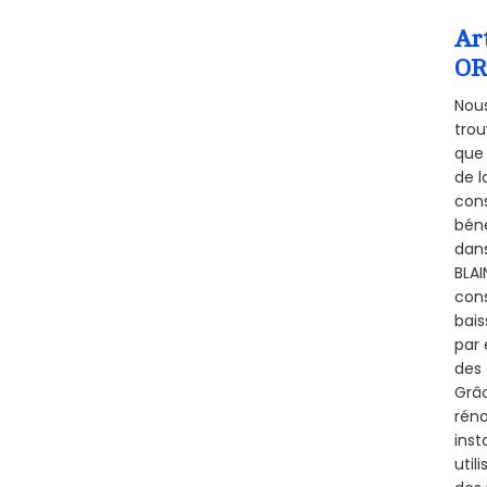
Ar
OR
Nous
trou
que 
de l
cons
béné
dans
BLAI
cons
bais
par 
des 
Grâc
réno
inst
util