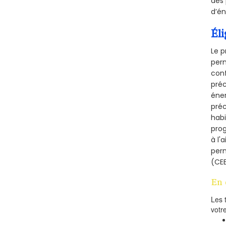
des 
d’én
Éli
Le p
perm
conf
préc
éner
préc
habi
prog
à l'
per
(CEE
En 
Les 
votr