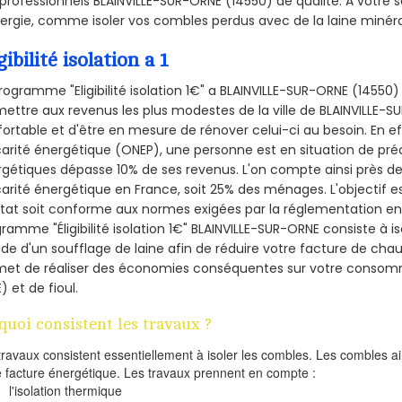
professionnels BLAINVILLE-SUR-ORNE (14550) de qualité. A votre
ergie, comme isoler vos combles perdus avec de la laine minéra
gibilité isolation a 1
rogramme "Eligibilité isolation 1€" a BLAINVILLE-SUR-ORNE (1455
ettre aux revenus les plus modestes de la ville de BLAINVILLE-S
ortable et d'être en mesure de rénover celui-ci au besoin. En eff
arité énergétique (ONEP), une personne est en situation de pré
gétiques dépasse 10% de ses revenus. L'on compte ainsi près de 
arité énergétique en France, soit 25% des ménages.
L'objectif 
tat soit conforme aux normes exigées par la réglementation en 
ramme "Éligibilité isolation 1€" BLAINVILLE-SUR-ORNE consiste à i
aide d'un soufflage de laine afin de réduire votre facture de cha
met de réaliser des économies conséquentes sur votre consom
) et de fioul.
quoi consistent les travaux ?
travaux consistent essentiellement à isoler les combles. Les combles 
e facture énergétique. Les travaux prennent en compte :
l'isolation thermique