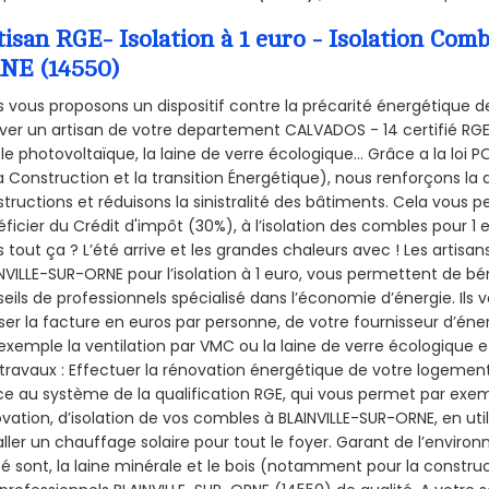
tisan RGE- Isolation à 1 euro - Isolation C
NE (14550)
 vous proposons un dispositif contre la précarité énergétique de
ver un artisan de votre departement CALVADOS - 14 certifié RGE 
le photovoltaïque, la laine de verre écologique... Grâce a la loi
a Construction et la
transition Énergétique), nous renforçons la 
tructions et réduisons la sinistralité des bâtiments. Cela vous 
ficier du Crédit d'impôt (30%), à l’isolation des combles pour 1 eu
 tout ça ? L’été arrive et les grandes chaleurs avec ! Les artisans
NVILLE-SUR-ORNE pour l’isolation à 1 euro, vous permettent de bé
eils de professionnels spécialisé dans l’économie d’énergie. Ils v
ser la facture en euros par personne, de votre fournisseur d’énerg
exemple la ventilation par VMC ou la laine de verre écologique e
travaux : Effectuer la rénovation énergétique de votre logement
e au système de la qualification RGE, qui vous permet par exe
vation, d’isolation de vos combles à BLAINVILLE-SUR-ORNE, en uti
aller un chauffage solaire pour tout le foyer. Garant de l’envir
isé sont, la laine minérale et le bois (notamment pour la construc