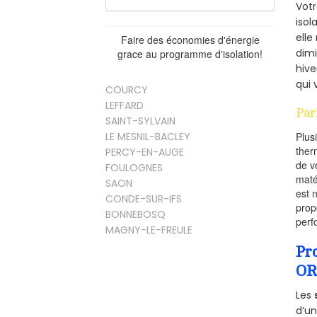
Vot
isol
elle
Faire des économies d'énergie
dimi
grace au programme d'isolation!
hive
qui 
COURCY
LEFFARD
Par
SAINT-SYLVAIN
LE MESNIL-BACLEY
Plus
ther
PERCY-EN-AUGE
de v
FOULOGNES
maté
SAON
est 
CONDE-SUR-IFS
prop
BONNEBOSQ
perf
MAGNY-LE-FREULE
Pr
OR
Les
d’un