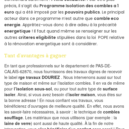
précis, il s’agit du
Programme Isolation des combles a 1
euro
qui a été imposé par les
pouvoirs publics
. Le principal
acteur dans ce programme n’est autre que
comble eco
energie
. Apprêtez-vous donc à dire adieu à la précarité
energetique
! Il faut quand même se renseigner sur les
autres
criteres eligibilite
stipulées dans la loi POPE relative
à la rénovation energetique sont à considérer.
Tant d’avantages à gagner
En tant que professionnels sur le departement de PAS-DE-
CALAIS-62870, nous fournissons des travaux dignes de recevoir
le label
rge travaux DOURIEZ
. Nous intervenons aussi sur tout
type de maison et même sur l’isolation combles. Il en va de même
pour
l’isolation sous-sol
, ou pour tout autre type de
surface
isoler
. Ainsi, si vous avez besoin d’
isoler maison
, vous êtes sur
la bonne adresse ! En nous confiant vos travaux, vous
bénéficierez d’ouvrages de meilleure qualité. En effet, nous avons
les savoir-faire nécessaires, à savoir : le technique de
combles
soufflage
. Les matériaux que nous utilisons (par exemple : la
laine de verre
) sont aussi de haute qualité. À la fin de notre
intervention, vous allez
bénéficier
d’un
confort
sans pareil ! Pour