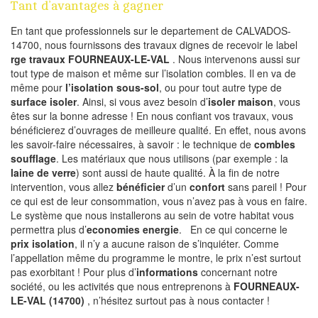
Tant d’avantages à gagner
En tant que professionnels sur le departement de CALVADOS-
14700, nous fournissons des travaux dignes de recevoir le label
rge travaux FOURNEAUX-LE-VAL
. Nous intervenons aussi sur
tout type de maison et même sur l’isolation combles. Il en va de
même pour
l’isolation sous-sol
, ou pour tout autre type de
surface isoler
. Ainsi, si vous avez besoin d’
isoler maison
, vous
êtes sur la bonne adresse ! En nous confiant vos travaux, vous
bénéficierez d’ouvrages de meilleure qualité. En effet, nous avons
les savoir-faire nécessaires, à savoir : le technique de
combles
soufflage
. Les matériaux que nous utilisons (par exemple : la
laine de verre
) sont aussi de haute qualité. À la fin de notre
intervention, vous allez
bénéficier
d’un
confort
sans pareil ! Pour
ce qui est de leur consommation, vous n’avez pas à vous en faire.
Le système que nous installerons au sein de votre habitat vous
permettra plus d’
economies energie
. En ce qui concerne le
prix isolation
, il n’y a aucune raison de s’inquiéter. Comme
l’appellation même du programme le montre, le prix n’est surtout
pas exorbitant ! Pour plus d’
informations
concernant notre
société, ou les activités que nous entreprenons à
FOURNEAUX-
LE-VAL (14700)
, n’hésitez surtout pas à nous contacter !