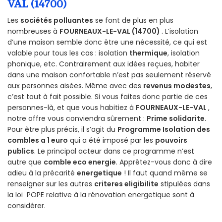
VAL (14700)
Les
sociétés polluantes
se font de plus en plus
nombreuses à
FOURNEAUX-LE-VAL (14700)
. L’isolation
d’une maison semble donc être une nécessité, ce qui est
valable pour tous les cas : isolation
thermique
, isolation
phonique, etc. Contrairement aux idées reçues, habiter
dans une maison confortable n’est pas seulement réservé
aux personnes aisées. Même avec des
revenus modestes
,
c’est tout à fait possible. Si vous faites donc partie de ces
personnes-là, et que vous habitiez à
FOURNEAUX-LE-VAL
,
notre offre vous conviendra sûrement :
Prime solidarite
.
Pour être plus précis, il s’agit du
Programme Isolation des
combles a 1 euro
qui a été imposé par les
pouvoirs
publics
. Le principal acteur dans ce programme n’est
autre que
comble eco energie
. Apprêtez-vous donc à dire
adieu à la précarité
energetique
! Il faut quand même se
renseigner sur les autres
criteres eligibilite
stipulées dans
la loi POPE relative à la rénovation energetique sont à
considérer.