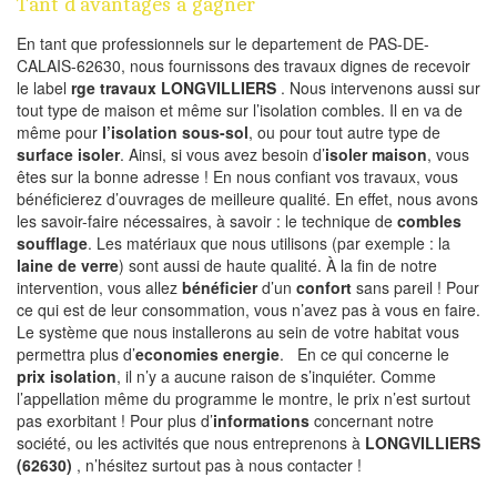
Tant d’avantages à gagner
En tant que professionnels sur le departement de PAS-DE-
CALAIS-62630, nous fournissons des travaux dignes de recevoir
le label
rge travaux LONGVILLIERS
. Nous intervenons aussi sur
tout type de maison et même sur l’isolation combles. Il en va de
même pour
l’isolation sous-sol
, ou pour tout autre type de
surface isoler
. Ainsi, si vous avez besoin d’
isoler maison
, vous
êtes sur la bonne adresse ! En nous confiant vos travaux, vous
bénéficierez d’ouvrages de meilleure qualité. En effet, nous avons
les savoir-faire nécessaires, à savoir : le technique de
combles
soufflage
. Les matériaux que nous utilisons (par exemple : la
laine de verre
) sont aussi de haute qualité. À la fin de notre
intervention, vous allez
bénéficier
d’un
confort
sans pareil ! Pour
ce qui est de leur consommation, vous n’avez pas à vous en faire.
Le système que nous installerons au sein de votre habitat vous
permettra plus d’
economies energie
. En ce qui concerne le
prix isolation
, il n’y a aucune raison de s’inquiéter. Comme
l’appellation même du programme le montre, le prix n’est surtout
pas exorbitant ! Pour plus d’
informations
concernant notre
société, ou les activités que nous entreprenons à
LONGVILLIERS
(62630)
, n’hésitez surtout pas à nous contacter !