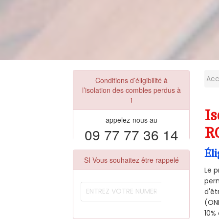
Acc
Conditions d’éligibilité à
l’isolation des combles perdus à
1
Is
appelez-nous au
09 77 77 36 14
R
Éli
SI Vous souhaitez être rappelé
Le p
perm
d'êt
(ONE
10% 