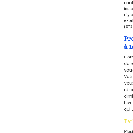
conf
inst
n’y 
exor
(27
Pr
à 1
Comm
de r
votr
Vot
Vous
néce
dimi
hive
qui 
Par
Plus