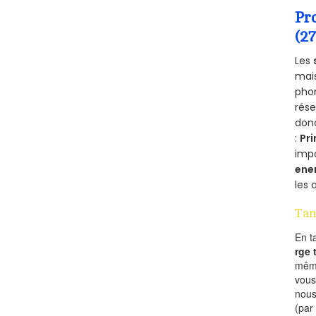
Pr
(2
Les
mais
phon
rés
donc
:
Pri
imp
ene
les 
Tan
En t
rge
mêm
vous
nous
(par