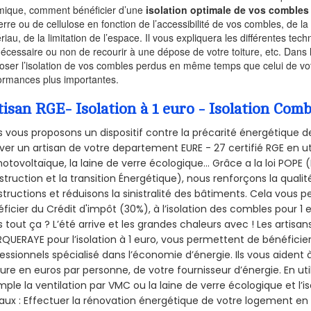
mique, comment bénéficier d’une
isolation optimale de vos combles
erre ou de cellulose en fonction de l’accessibilité de vos combles, de l
riau, de la limitation de l’espace. Il vous expliquera les différentes techn
nécessaire ou non de recourir à une dépose de votre toiture, etc. Dans 
oser l’isolation de vos combles perdus en même temps que celui de vot
ormances plus importantes.
tisan RGE- Isolation à 1 euro - Isolation C
 vous proposons un dispositif contre la précarité énergétique de
ver un artisan de votre departement EURE - 27 certifié RGE en ut
hotovoltaïque, la laine de verre écologique... Grâce a la loi POPE
truction et la
transition Énergétique), nous renforçons la quali
tructions et réduisons la sinistralité des bâtiments. Cela vous 
ficier du Crédit d'impôt (30%), à l’isolation des combles pour 1 eu
 tout ça ? L’été arrive et les grandes chaleurs avec ! Les artisans
QUERAYE pour l’isolation à 1 euro, vous permettent de bénéficier
essionnels spécialisé dans l’économie d’énergie. Ils vous aident à
ure en euros par personne, de votre fournisseur d’énergie. En uti
ple la ventilation par VMC ou la laine de verre écologique et l’
aux : Effectuer la rénovation énergétique de votre logement en 