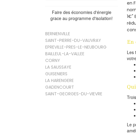
en 
norm
Faire des économies d'énergie
1€" 
grace au programme d'isolation!
rédu
cons
BERNIENVILLE
SAINT-PIERRE-DU-VAUVRAY
En 
EPREVILLE-PRES-LE-NEUBOURG
Les 
BAILLEUL-LA-VALLEE
votr
CORNY
LA SAUSSAYE
GUISENIERS
LA HARENGERE
Qui
GADENCOURT
SAINT-GEORGES-DU-VIEVRE
Troi
Le p
amél