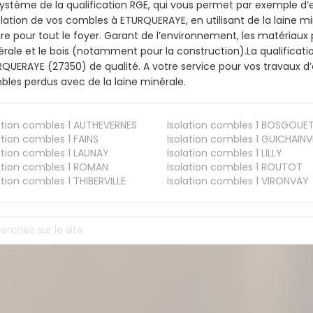
ystème de la qualification RGE, qui vous permet par exemple d’
olation de vos combles à ETURQUERAYE, en utilisant de la laine m
ire pour tout le foyer. Garant de l’environnement, les matériaux p
rale et le bois (notamment pour la construction).La qualificati
QUERAYE (27350) de qualité. A votre service pour vos travaux 
les perdus avec de la laine minérale.
ation combles 1
AUTHEVERNES
Isolation combles 1
BOSGOUE
ation combles 1
FAINS
Isolation combles 1
GUICHAINVI
ation combles 1
LAUNAY
Isolation combles 1
LILLY
ation combles 1
ROMAN
Isolation combles 1
ROUTOT
ation combles 1
THIBERVILLE
Isolation combles 1
VIRONVAY