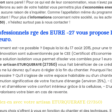
ort
sans pareil ! Pour ce qui est de leur consommation, vous n’avez p
allerons au sein de votre habitat vous permettra plus d’
economies ener
a aucune raison de s’inquiéter. Comme l’appellation même du programme 
bitant ! Pour plus d’
informations
concernant notre société, ou les act
350)
, n’hésitez surtout pas à nous contacter !
ofessionnels rge des EURE -27 vous propose l
euro.
ent est-ce possible ? Depuis la loi du 17 août 2015, pour une tr
énovation sont subventionnés par le CEE (Certificat d’Economie
e solution isolation vous permet d’isoler vos combles pour 1 e
re
artisan ETURQUERAYE (27350)
vous fait bénéficier de ce crédi
 ne lui devrez qu’1 euro à régler à la fin du chantier. Pourquoi l’i
ssaire ? Qu’il s’agisse de votre espace habitable ou d’un chantie
nution significative de votre facture d’énergie (environ 25%), - 
r et d’améliorer votre confort intérieur grâce à la cellulose, -
valorisera votre bien en cas de revente.
lez-en avec votre artisan ETURQUERAYE (27350)
ieurs choix s’offrent à vous en fonction du chantier et des techniques. I