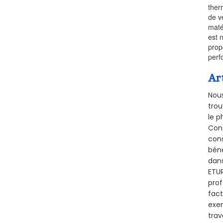
ther
de v
maté
est 
prop
perf
Ar
Nous
trou
le p
Cons
cons
béné
dans
ETUR
prof
fact
exem
trav