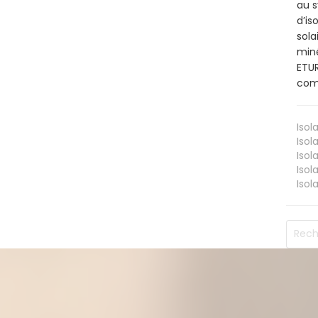
au s
d’is
sola
miné
ETUR
comb
Isol
Isol
Isol
Isol
Isol