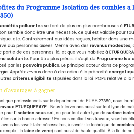
ofitez du Programme Isolation des combles
7350)
sociétés polluantes
se font de plus en plus nombreuses à
ETU
on semble donc être une nécessité, ce qui est valable pour tous 
ique, etc. Contrairement aux idées reçues, habiter dans une m
ervé aux personnes aisées. Même avec des
revenus modestes
,
 partie de ces personnes-là, et que vous habitiez à
ETURQUERA
me solidarite
. Pour être plus précis, il s’agit du
Programme Isola
osé par les
pouvoirs publics
. Le principal acteur dans ce prog
rgie
. Apprêtez-vous donc à dire adieu à la précarité
energetiqu
autres
criteres eligibilite
stipulées dans la loi POPE relative à l
t d’avantages à gagner
ant que professionnels sur le departement de EURE-27350, nous fournis
 travaux ETURQUERAYE
. Nous intervenons aussi sur tout type de mai
e pour
l’isolation sous-sol
, ou pour tout autre type de
surface isole
 êtes sur la bonne adresse ! En nous confiant vos travaux, vous bénéfic
 avons les savoir-faire nécessaires, à savoir : le technique de
combles
 exemple : la
laine de verre
) sont aussi de haute qualité. À la fin de no