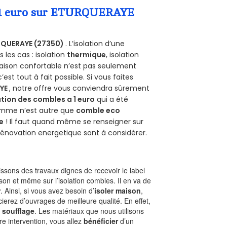
 a 1 euro sur ETURQUERAYE
RQUERAYE (27350)
. L’isolation d’une
les cas : isolation
thermique
, isolation
aison confortable n’est pas seulement
 c’est tout à fait possible. Si vous faites
YE
, notre offre vous conviendra sûrement
tion des combles a 1 euro
qui a été
ramme n’est autre que
comble eco
e
! Il faut quand même se renseigner sur
a rénovation energetique sont à considérer.
sons des travaux dignes de recevoir le label
son et même sur l’isolation combles. Il en va de
r
. Ainsi, si vous avez besoin d’
isoler maison
,
ierez d’ouvrages de meilleure qualité. En effet,
 soufflage
. Les matériaux que nous utilisons
tre intervention, vous allez
bénéficier
d’un