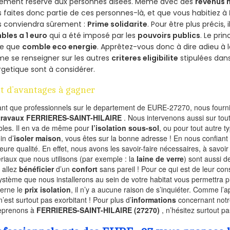
lement réservé aux personnes aisées. Même avec des
revenus
 faites donc partie de ces personnes-là, et que vous habitiez à
s conviendra sûrement :
Prime solidarite
. Pour être plus précis, 
bles a 1 euro
qui a été imposé par les
pouvoirs publics
. Le pri
re que
comble eco energie
. Apprêtez-vous donc à dire adieu à 
e se renseigner sur les autres
criteres eligibilite
stipulées dans
getique sont à considérer.
t d’avantages à gagner
ant que professionnels sur le departement de EURE-27270, nous fournis
 travaux FERRIERES-SAINT-HILAIRE
. Nous intervenons aussi sur tou
les. Il en va de même pour
l’isolation sous-sol
, ou pour tout autre 
in d’
isoler maison
, vous êtes sur la bonne adresse ! En nous confiant
leure qualité. En effet, nous avons les savoir-faire nécessaires, à savoir
riaux que nous utilisons (par exemple : la
laine de verre
) sont aussi de
 allez
bénéficier
d’un
confort
sans pareil ! Pour ce qui est de leur co
ystème que nous installerons au sein de votre habitat vous permettra p
erne le
prix isolation
, il n’y a aucune raison de s’inquiéter. Comme l
n’est surtout pas exorbitant ! Pour plus d’
informations
concernant notre
eprenons à
FERRIERES-SAINT-HILAIRE (27270)
, n’hésitez surtout p