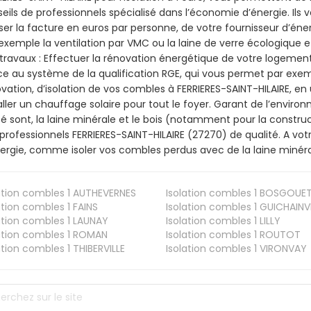
eils de professionnels spécialisé dans l’économie d’énergie. Ils v
ser la facture en euros par personne, de votre fournisseur d’énerg
exemple la ventilation par VMC ou la laine de verre écologique e
travaux : Effectuer la rénovation énergétique de votre logement
e au système de la qualification RGE, qui vous permet par exe
vation, d’isolation de vos combles à FERRIERES-SAINT-HILAIRE, en 
aller un chauffage solaire pour tout le foyer. Garant de l’envir
isé sont, la laine minérale et le bois (notamment pour la construc
professionnels FERRIERES-SAINT-HILAIRE (27270) de qualité. A vo
ergie, comme isoler vos combles perdus avec de la laine minéra
ation combles 1
AUTHEVERNES
Isolation combles 1
BOSGOUE
ation combles 1
FAINS
Isolation combles 1
GUICHAINVI
ation combles 1
LAUNAY
Isolation combles 1
LILLY
ation combles 1
ROMAN
Isolation combles 1
ROUTOT
ation combles 1
THIBERVILLE
Isolation combles 1
VIRONVAY