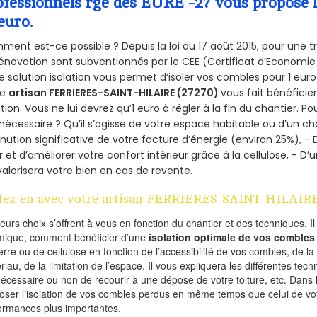
ofessionnels rge des EURE -27 vous propose l
euro.
ent est-ce possible ? Depuis la loi du 17 août 2015, pour une tr
énovation sont subventionnés par le CEE (Certificat d’Economie
e solution isolation vous permet d’isoler vos combles pour 1 e
re
artisan FERRIERES-SAINT-HILAIRE (27270)
vous fait bénéficie
ation. Vous ne lui devrez qu’1 euro à régler à la fin du chantier. Po
 nécessaire ? Qu’il s’agisse de votre espace habitable ou d’un ch
nution significative de votre facture d’énergie (environ 25%), - 
r et d’améliorer votre confort intérieur grâce à la cellulose, -
valorisera votre bien en cas de revente.
lez-en avec votre artisan FERRIERES-SAINT-HILAIRE
ieurs choix s’offrent à vous en fonction du chantier et des techniques. I
mique, comment bénéficier d’une
isolation optimale de vos combles
erre ou de cellulose en fonction de l’accessibilité de vos combles, de l
riau, de la limitation de l’espace. Il vous expliquera les différentes techn
nécessaire ou non de recourir à une dépose de votre toiture, etc. Dans 
oser l’isolation de vos combles perdus en même temps que celui de vot
ormances plus importantes.