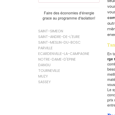
seu
vous
vou
Faire des économies d'énergie
com
grace au programme d'isolation!
aut
mêm
SAINT-SIMEON
ener
SAINT-ANDRE-DE-L'EURE
SAINT-MESLIN-DU-BOSC
Tan
PARVILLE
ECARDENVILLE-LA-CAMPAGNE
En t
rge
NOTRE-DAME-D'EPINE
comb
DANGU
beso
TOURNEVILLE
meil
MUZY
maté
SASSEY
vous
Le s
conc
prix 
entr