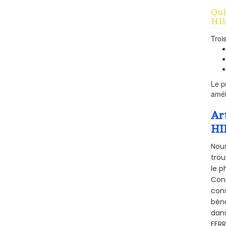
Qui
HIL
Troi
Le p
amél
Ar
HI
Nous
trou
le p
Cons
cons
béné
dans
FERR