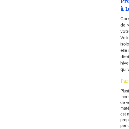
Pr
à 1
Comm
de r
votr
Vot
isol
elle
dimi
hive
qui 
Par
Plus
ther
de v
maté
est 
prop
perf