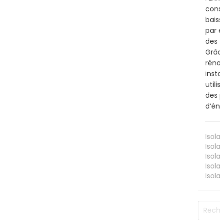
cons
bais
par 
des 
Grâc
réno
inst
util
des 
d’én
Isol
Isol
Isol
Isol
Isol