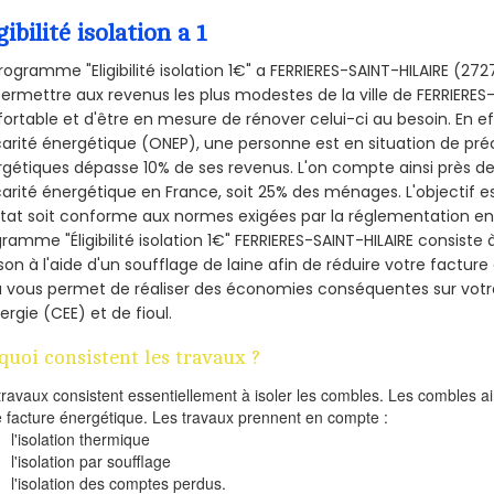
gibilité isolation a 1
rogramme "Eligibilité isolation 1€" a FERRIERES-SAINT-HILAIRE (
ermettre aux revenus les plus modestes de la ville de FERRIERES-
ortable et d'être en mesure de rénover celui-ci au besoin. En eff
arité énergétique (ONEP), une personne est en situation de pré
gétiques dépasse 10% de ses revenus. L'on compte ainsi près de 
arité énergétique en France, soit 25% des ménages.
L'objectif 
tat soit conforme aux normes exigées par la réglementation en 
ramme "Éligibilité isolation 1€" FERRIERES-SAINT-HILAIRE consiste à
on à l'aide d'un soufflage de laine afin de réduire votre factur
a vous permet de réaliser des économies conséquentes sur vo
ergie (CEE) et de fioul.
quoi consistent les travaux ?
travaux consistent essentiellement à isoler les combles. Les combles 
e facture énergétique. Les travaux prennent en compte :
l'isolation thermique
l'isolation par soufflage
l'isolation des comptes perdus.