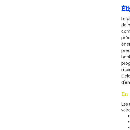
Éli
Le p
de p
conf
préc
éner
préc
habi
prog
mais
Cel
d'én
En 
Les 
votr