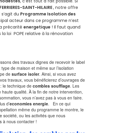
 modestes
, c’est tout à fait possible. Si
FERRIERES-SAINT-HILAIRE
, notre offre
il s’agit du
Programme Isolation des
ncipal acteur dans ce programme n’est
la précarité
energetique
! Il faut quand
 la loi POPE relative à la rénovation
sons des travaux dignes de recevoir le label
t type de maison et même sur l’isolation
type de
surface isoler
. Ainsi, si vous avez
 vos travaux, vous bénéficierez d’ouvrages de
 : le technique de
combles soufflage
. Les
 haute qualité. À la fin de notre intervention,
nsommation, vous n’avez pas à vous en faire.
lus d’
economies energie
. En ce qui
’appellation même du programme le montre, le
 société, ou les activités que nous
as à nous contacter !