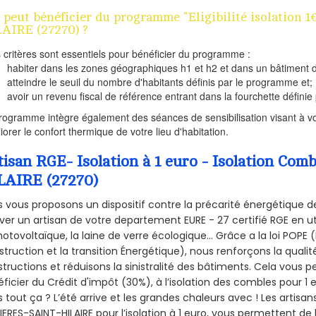
 peut bénéficier du programme "Eligibilité isolation
AIRE (27270) ?
s critères sont essentiels pour bénéficier du programme :
habiter dans les zones géographiques h1 et h2 et dans un bâtiment d
atteindre le seuil du nombre d'habitants définis par le programme et;
avoir un revenu fiscal de référence entrant dans la fourchette définie p
rogramme intègre également des séances de sensibilisation visant à vo
iorer le confort thermique de votre lieu d'habitation.
tisan RGE- Isolation à 1 euro - Isolation C
LAIRE (27270)
 vous proposons un dispositif contre la précarité énergétique de
ver un artisan de votre departement EURE - 27 certifié RGE en ut
hotovoltaïque, la laine de verre écologique... Grâce a la loi POPE
truction et la
transition Énergétique), nous renforçons la quali
tructions et réduisons la sinistralité des bâtiments. Cela vous 
ficier du Crédit d'impôt (30%), à l’isolation des combles pour 1 eu
 tout ça ? L’été arrive et les grandes chaleurs avec ! Les artisans
IERES-SAINT-HILAIRE pour l’isolation à 1 euro, vous permettent de