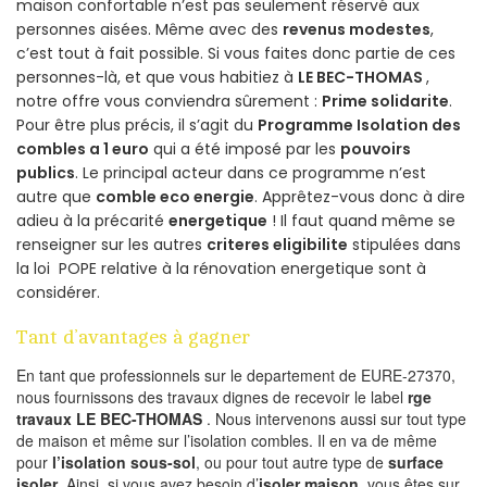
maison confortable n’est pas seulement réservé aux
personnes aisées. Même avec des
revenus modestes
,
c’est tout à fait possible. Si vous faites donc partie de ces
personnes-là, et que vous habitiez à
LE BEC-THOMAS
,
notre offre vous conviendra sûrement :
Prime solidarite
.
Pour être plus précis, il s’agit du
Programme Isolation des
combles a 1 euro
qui a été imposé par les
pouvoirs
publics
. Le principal acteur dans ce programme n’est
autre que
comble eco energie
. Apprêtez-vous donc à dire
adieu à la précarité
energetique
! Il faut quand même se
renseigner sur les autres
criteres eligibilite
stipulées dans
la loi POPE relative à la rénovation energetique sont à
considérer.
Tant d’avantages à gagner
En tant que professionnels sur le departement de EURE-27370,
nous fournissons des travaux dignes de recevoir le label
rge
travaux LE BEC-THOMAS
. Nous intervenons aussi sur tout type
de maison et même sur l’isolation combles. Il en va de même
pour
l’isolation sous-sol
, ou pour tout autre type de
surface
isoler
. Ainsi, si vous avez besoin d’
isoler maison
, vous êtes sur