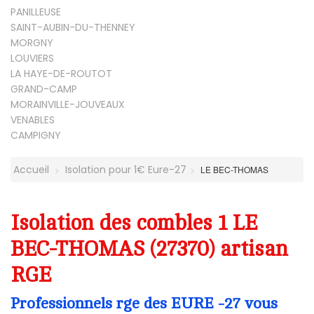
PANILLEUSE
SAINT-AUBIN-DU-THENNEY
MORGNY
LOUVIERS
LA HAYE-DE-ROUTOT
GRAND-CAMP
MORAINVILLE-JOUVEAUX
VENABLES
CAMPIGNY
Accueil
Isolation pour 1€ Eure-27
LE BEC-THOMAS
Isolation des combles 1 LE
BEC-THOMAS (27370) artisan
RGE
Professionnels rge des EURE -27 vous