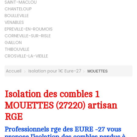
SAINT-MACLOU
CHANTELOUP
BOULLEVILLE
VENABLES
EPREVILLE-EN-ROUMOIS
CORNEVILLE-SUR-RISLE
GAILLON
THIBOUVILLE
CROSVILLE-LA-VIEILLE
Accueil
Isolation pour 1€ Eure-27
MOUETTES
Isolation des combles 1
MOUETTES (27220) artisan
RGE
Professionnels rge des EURE -27 vous
propose l’isolation des combles perdus à