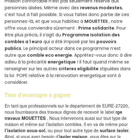
maison confortable n’est pas seulement réservé aux
personnes aisées. Même avec des
revenus modestes
,
c’est tout à fait possible. Si vous faites donc partie de ces
personnes-là, et que vous habitiez à
MOUETTES
, notre
offre vous conviendra sûrement :
Prime solidarite
. Pour
être plus précis, il s’agit du
Programme Isolation des
combles a 1 euro
qui a été imposé par les
pouvoirs
publics
. Le principal acteur dans ce programme n’est
autre que
comble eco energie
. Apprêtez-vous donc à dire
adieu à la précarité
energetique
! Il faut quand même se
renseigner sur les autres
criteres eligibilite
stipulées dans
la loi POPE relative à la rénovation energetique sont à
considérer.
Tant d’avantages à gagner
En tant que professionnels sur le departement de EURE-27220,
nous fournissons des travaux dignes de recevoir le label
rge
travaux MOUETTES
. Nous intervenons aussi sur tout type de
maison et même sur l’isolation combles. Il en va de même pour
l’isolation sous-sol
, ou pour tout autre type de
surface isoler
.
Ainsi, si vous avez besoin d’
isoler maison
, vous êtes sur la