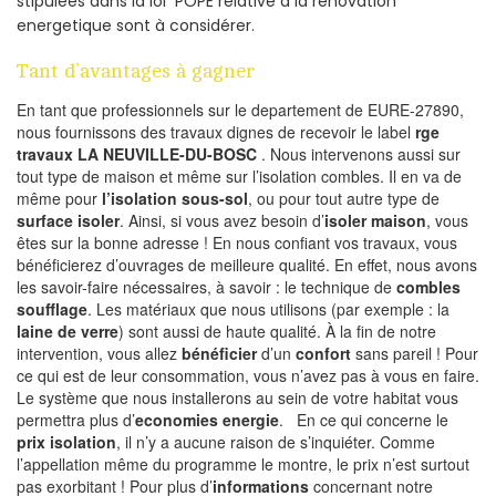
stipulées dans la loi POPE relative à la rénovation
energetique sont à considérer.
Tant d’avantages à gagner
En tant que professionnels sur le departement de EURE-27890,
nous fournissons des travaux dignes de recevoir le label
rge
travaux LA NEUVILLE-DU-BOSC
. Nous intervenons aussi sur
tout type de maison et même sur l’isolation combles. Il en va de
même pour
l’isolation sous-sol
, ou pour tout autre type de
surface isoler
. Ainsi, si vous avez besoin d’
isoler maison
, vous
êtes sur la bonne adresse ! En nous confiant vos travaux, vous
bénéficierez d’ouvrages de meilleure qualité. En effet, nous avons
les savoir-faire nécessaires, à savoir : le technique de
combles
soufflage
. Les matériaux que nous utilisons (par exemple : la
laine de verre
) sont aussi de haute qualité. À la fin de notre
intervention, vous allez
bénéficier
d’un
confort
sans pareil ! Pour
ce qui est de leur consommation, vous n’avez pas à vous en faire.
Le système que nous installerons au sein de votre habitat vous
permettra plus d’
economies energie
. En ce qui concerne le
prix isolation
, il n’y a aucune raison de s’inquiéter. Comme
l’appellation même du programme le montre, le prix n’est surtout
pas exorbitant ! Pour plus d’
informations
concernant notre