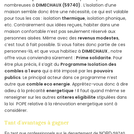
nombreuses à
DIMECHAUX (59740)
. L’isolation d’une
maison semble donc être une nécessité, ce qui est valable
pour tous les cas : isolation
thermique
, isolation phonique,
etc. Contrairement aux idées reçues, habiter dans une
maison confortable n’est pas seulement réservé aux
personnes aisées. Même avec des
revenus modestes
,
c’est tout à fait possible. Si vous faites donc partie de ces
personnes-là, et que vous habitiez à
DIMECHAUX
, notre
offre vous conviendra sûrement :
Prime solidarite
. Pour
être plus précis, il s’agit du
Programme Isolation des
combles a 1 euro
qui a été imposé par les
pouvoirs
publics
. Le principal acteur dans ce programme n’est
autre que
comble eco energie
. Apprêtez-vous donc à dire
adieu à la précarité
energetique
! Il faut quand même se
renseigner sur les autres
criteres eligibilite
stipulées dans
la loi POPE relative à la rénovation energetique sont à
considérer.
Tant d’avantages à gagner
En tant que professionnels sur le departement de NORD-59740,