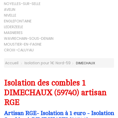
NOYELLES-SUR-SELLE
AVELIN
NIVELLE
ENGLEFONTAINE
LEDERZEELE
MASNIERES
WAVRECHAIN-SOUS-DENAIN
MOUSTIER-EN-FAGNE
CROIX-CALUYAU
Accueil
Isolation pour 1€ Nord-59
DIMECHAUX
Isolation des combles 1
DIMECHAUX (59740) artisan
RGE
Artisan RGE- Isolation à 1 euro - Isolation