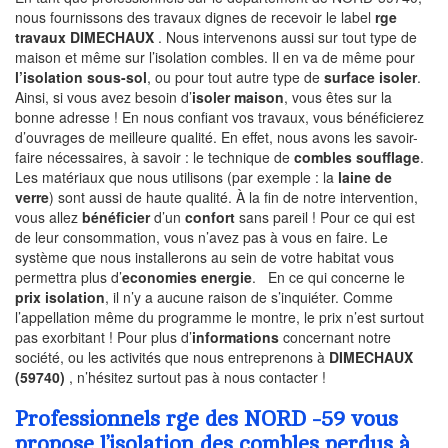
nous fournissons des travaux dignes de recevoir le label
rge
travaux DIMECHAUX
. Nous intervenons aussi sur tout type de
maison et même sur l’isolation combles. Il en va de même pour
l’isolation sous-sol
, ou pour tout autre type de
surface isoler
.
Ainsi, si vous avez besoin d’
isoler maison
, vous êtes sur la
bonne adresse ! En nous confiant vos travaux, vous bénéficierez
d’ouvrages de meilleure qualité. En effet, nous avons les savoir-
faire nécessaires, à savoir : le technique de
combles soufflage
.
Les matériaux que nous utilisons (par exemple : la
laine de
verre
) sont aussi de haute qualité. À la fin de notre intervention,
vous allez
bénéficier
d’un
confort
sans pareil ! Pour ce qui est
de leur consommation, vous n’avez pas à vous en faire. Le
système que nous installerons au sein de votre habitat vous
permettra plus d’
economies energie
. En ce qui concerne le
prix isolation
, il n’y a aucune raison de s’inquiéter. Comme
l’appellation même du programme le montre, le prix n’est surtout
pas exorbitant ! Pour plus d’
informations
concernant notre
société, ou les activités que nous entreprenons à
DIMECHAUX
(59740)
, n’hésitez surtout pas à nous contacter !
Professionnels rge des NORD -59 vous
propose l’isolation des combles perdus à