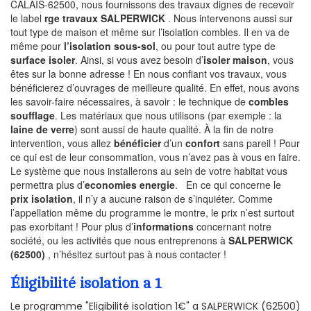
CALAIS-62500, nous fournissons des travaux dignes de recevoir
le label
rge travaux SALPERWICK
. Nous intervenons aussi sur
tout type de maison et même sur l’isolation combles. Il en va de
même pour
l’isolation sous-sol
, ou pour tout autre type de
surface isoler
. Ainsi, si vous avez besoin d’
isoler maison
, vous
êtes sur la bonne adresse ! En nous confiant vos travaux, vous
bénéficierez d’ouvrages de meilleure qualité. En effet, nous avons
les savoir-faire nécessaires, à savoir : le technique de
combles
soufflage
. Les matériaux que nous utilisons (par exemple : la
laine de verre
) sont aussi de haute qualité. À la fin de notre
intervention, vous allez
bénéficier
d’un
confort
sans pareil ! Pour
ce qui est de leur consommation, vous n’avez pas à vous en faire.
Le système que nous installerons au sein de votre habitat vous
permettra plus d’
economies energie
. En ce qui concerne le
prix isolation
, il n’y a aucune raison de s’inquiéter. Comme
l’appellation même du programme le montre, le prix n’est surtout
pas exorbitant ! Pour plus d’
informations
concernant notre
société, ou les activités que nous entreprenons à
SALPERWICK
(62500)
, n’hésitez surtout pas à nous contacter !
Éligibilité isolation a 1
Le programme "Eligibilité isolation 1€" a SALPERWICK (62500)