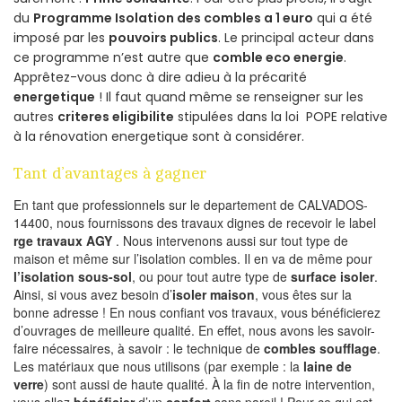
du
Programme Isolation des combles a 1 euro
qui a été
imposé par les
pouvoirs publics
. Le principal acteur dans
ce programme n’est autre que
comble eco energie
.
Apprêtez-vous donc à dire adieu à la précarité
energetique
! Il faut quand même se renseigner sur les
autres
criteres eligibilite
stipulées dans la loi POPE relative
à la rénovation energetique sont à considérer.
Tant d’avantages à gagner
En tant que professionnels sur le departement de CALVADOS-
14400, nous fournissons des travaux dignes de recevoir le label
rge travaux AGY
. Nous intervenons aussi sur tout type de
maison et même sur l’isolation combles. Il en va de même pour
l’isolation sous-sol
, ou pour tout autre type de
surface isoler
.
Ainsi, si vous avez besoin d’
isoler maison
, vous êtes sur la
bonne adresse ! En nous confiant vos travaux, vous bénéficierez
d’ouvrages de meilleure qualité. En effet, nous avons les savoir-
faire nécessaires, à savoir : le technique de
combles soufflage
.
Les matériaux que nous utilisons (par exemple : la
laine de
verre
) sont aussi de haute qualité. À la fin de notre intervention,
vous allez
bénéficier
d’un
confort
sans pareil ! Pour ce qui est