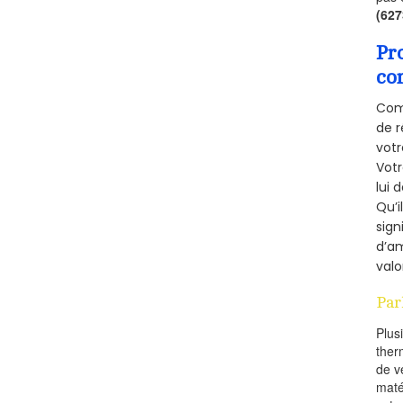
(62
Pr
co
Comm
de r
votr
Vot
lui 
Qu’i
sign
d’am
valo
Par
Plus
ther
de v
maté