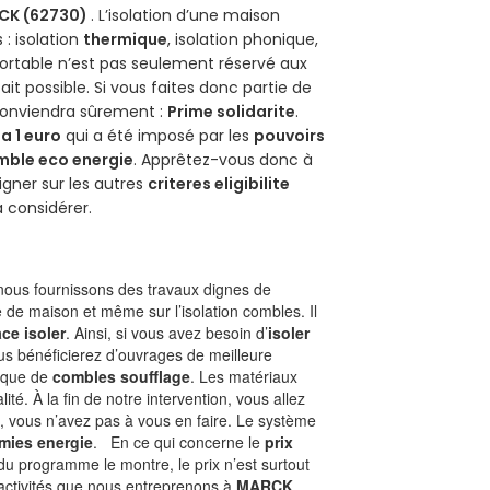
CK (62730)
. L’isolation d’une maison
 : isolation
thermique
, isolation phonique,
ortable n’est pas seulement réservé aux
 fait possible. Si vous faites donc partie de
 conviendra sûrement :
Prime solidarite
.
a 1 euro
qui a été imposé par les
pouvoirs
mble eco energie
. Apprêtez-vous donc à
gner sur les autres
criteres eligibilite
à considérer.
ous fournissons des travaux dignes de
e de maison et même sur l’isolation combles. Il
ace isoler
. Ainsi, si vous avez besoin d’
isoler
ous bénéficierez d’ouvrages de meilleure
nique de
combles soufflage
. Les matériaux
ité. À la fin de notre intervention, vous allez
, vous n’avez pas à vous en faire. Le système
mies energie
. En ce qui concerne le
prix
du programme le montre, le prix n’est surtout
 activités que nous entreprenons à
MARCK