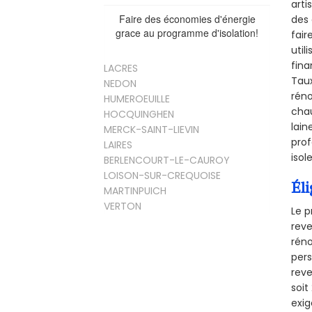
arti
Faire des économies d'énergie
des 
grace au programme d'isolation!
fair
util
fina
LACRES
Taux
NEDON
réno
HUMEROEUILLE
chau
HOCQUINGHEN
lain
MERCK-SAINT-LIEVIN
prof
LAIRES
isol
BERLENCOURT-LE-CAUROY
LOISON-SUR-CREQUOISE
Éli
MARTINPUICH
VERTON
Le p
reve
réno
pers
reve
soi
exig