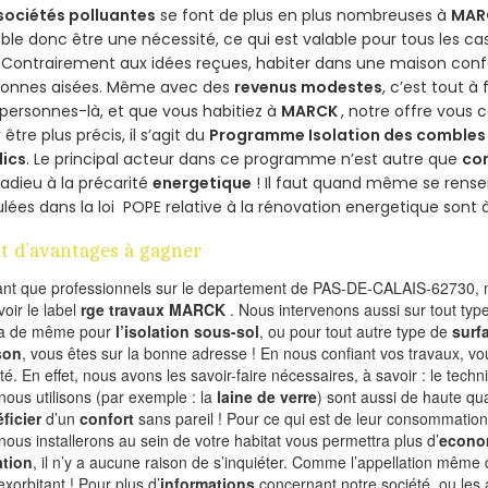
sociétés polluantes
se font de plus en plus nombreuses à
MAR
le donc être une nécessité, ce qui est valable pour tous les cas
 Contrairement aux idées reçues, habiter dans une maison conf
sonnes aisées. Même avec des
revenus modestes
, c’est tout à
personnes-là, et que vous habitiez à
MARCK
, notre offre vous
 être plus précis, il s’agit du
Programme Isolation des combles 
lics
. Le principal acteur dans ce programme n’est autre que
co
 adieu à la précarité
energetique
! Il faut quand même se rensei
ulées dans la loi POPE relative à la rénovation energetique sont 
t d’avantages à gagner
ant que professionnels sur le departement de PAS-DE-CALAIS-62730, n
voir le label
rge travaux MARCK
. Nous intervenons aussi sur tout typ
va de même pour
l’isolation sous-sol
, ou pour tout autre type de
surf
son
, vous êtes sur la bonne adresse ! En nous confiant vos travaux, v
ité. En effet, nous avons les savoir-faire nécessaires, à savoir : le tech
nous utilisons (par exemple : la
laine de verre
) sont aussi de haute qual
ficier
d’un
confort
sans pareil ! Pour ce qui est de leur consommation
nous installerons au sein de votre habitat vous permettra plus d’
econo
ation
, il n’y a aucune raison de s’inquiéter. Comme l’appellation même 
exorbitant ! Pour plus d’
informations
concernant notre société, ou les