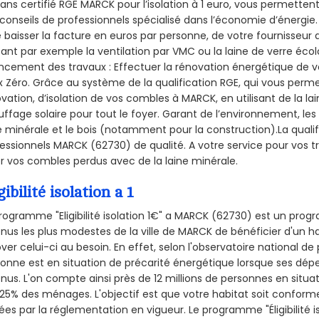
sans certifié RGE MARCK pour l’isolation à 1 euro, vous permetten
conseils de professionnels spécialisé dans l’économie d’énergie. 
e baisser la facture en euros par personne, de votre fournisseur 
isant par exemple la ventilation par VMC ou la laine de verre écol
ncement des travaux : Effectuer la rénovation énergétique de v
 Zéro. Grâce au système de la qualification RGE, qui vous perm
vation, d’isolation de vos combles à MARCK, en utilisant de la la
ffage solaire pour tout le foyer. Garant de l’environnement, les 
e minérale et le bois (notamment pour la construction).La qualif
essionnels MARCK (62730) de qualité. A votre service pour vos
er vos combles perdus avec de la laine minérale.
gibilité isolation a 1
rogramme "Eligibilité isolation 1€" a MARCK (62730) est un pro
nus les plus modestes de la ville de MARCK de bénéficier d'un h
ver celui-ci au besoin. En effet, selon l'observatoire national d
onne est en situation de précarité énergétique lorsque ses dé
nus. L'on compte ainsi près de 12 millions de personnes en situa
t 25% des ménages.
L'objectif est que votre habitat soit confor
ées par la réglementation en vigueur. Le programme "Éligibilité i