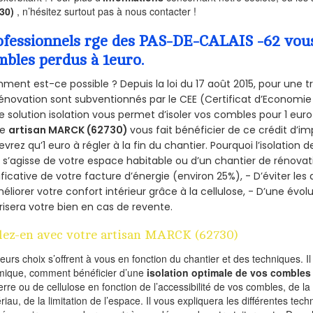
730)
, n’hésitez surtout pas à nous contacter !
ofessionnels rge des PAS-DE-CALAIS -62 vous 
mbles perdus à 1euro.
ent est-ce possible ? Depuis la loi du 17 août 2015, pour une tr
énovation sont subventionnés par le CEE (Certificat d’Economie
e solution isolation vous permet d’isoler vos combles pour 1 e
re
artisan MARCK (62730)
vous fait bénéficier de ce crédit d’im
devrez qu’1 euro à régler à la fin du chantier. Pourquoi l’isolation 
l s’agisse de votre espace habitable ou d’un chantier de rénovati
ificative de votre facture d’énergie (environ 25%), - D’éviter le
éliorer votre confort intérieur grâce à la cellulose, - D’une év
risera votre bien en cas de revente.
lez-en avec votre artisan MARCK (62730)
ieurs choix s’offrent à vous en fonction du chantier et des techniques. I
mique, comment bénéficier d’une
isolation optimale de vos combles
erre ou de cellulose en fonction de l’accessibilité de vos combles, de l
riau, de la limitation de l’espace. Il vous expliquera les différentes techn