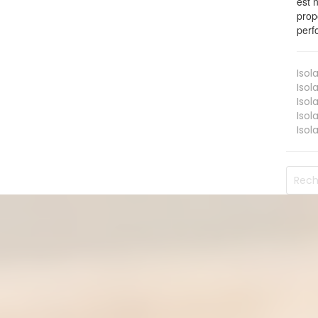
est 
prop
perf
Isol
Isol
Isol
Isol
Isol