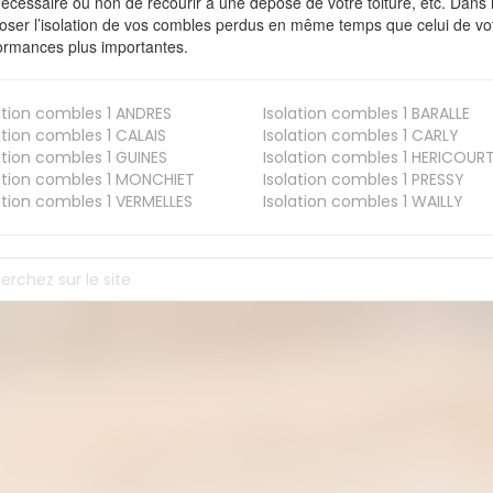
nécessaire ou non de recourir à une dépose de votre toiture, etc. Dans 
oser l’isolation de vos combles perdus en même temps que celui de vot
ormances plus importantes.
ation combles 1
ANDRES
Isolation combles 1
BARALLE
ation combles 1
CALAIS
Isolation combles 1
CARLY
ation combles 1
GUINES
Isolation combles 1
HERICOUR
ation combles 1
MONCHIET
Isolation combles 1
PRESSY
ation combles 1
VERMELLES
Isolation combles 1
WAILLY