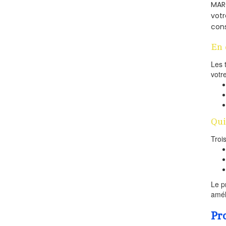
MARC
votr
cons
En 
Les 
votr
Qui
Troi
Le p
amél
Pr