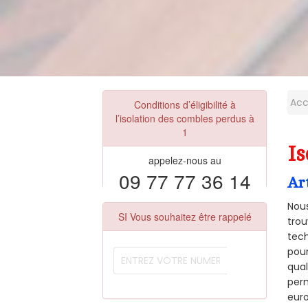
Acc
Conditions d’éligibilité à
l’isolation des combles perdus à
1
Is
appelez-nous au
09 77 77 36 14
Ar
Nous
SI Vous souhaitez être rappelé
trou
tech
pour
qual
perm
euro