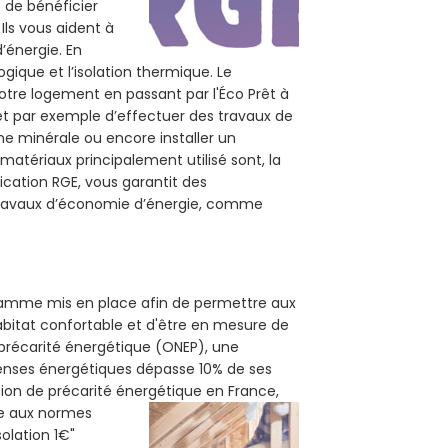
t de bénéficier
Ils vous aident à
d’énergie. En
ogique et l’isolation thermique. Le
otre logement en passant par l'Éco Prêt à
et par exemple d’effectuer des travaux de
ine minérale ou encore installer un
matériaux principalement utilisé sont, la
ication RGE, vous garantit des
 travaux d’économie d’énergie, comme
gramme mis en place afin de permettre aux
abitat confortable et d'être en mesure de
e précarité énergétique (ONEP), une
penses énergétiques dépasse 10% de ses
tion de précarité énergétique en France,
me aux normes
solation 1€"