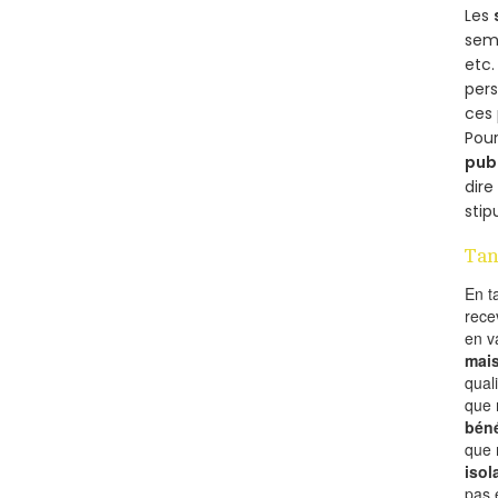
Les
semb
etc.
per
ces 
Pour
pub
dire
stip
Tan
En t
rece
en 
mai
qual
que 
béné
que 
isol
pas 