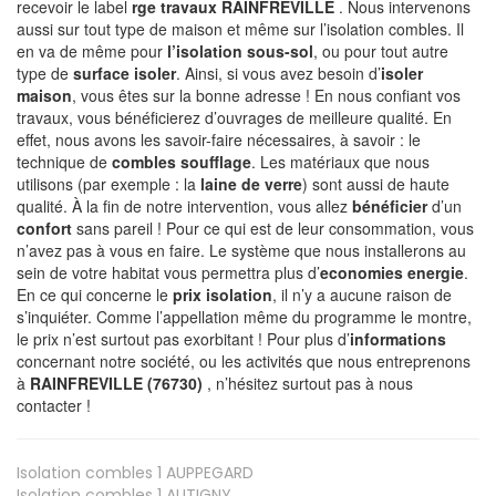
recevoir le label
rge travaux RAINFREVILLE
. Nous intervenons
aussi sur tout type de maison et même sur l’isolation combles. Il
en va de même pour
l’isolation sous-sol
, ou pour tout autre
type de
surface isoler
. Ainsi, si vous avez besoin d’
isoler
maison
, vous êtes sur la bonne adresse ! En nous confiant vos
travaux, vous bénéficierez d’ouvrages de meilleure qualité. En
effet, nous avons les savoir-faire nécessaires, à savoir : le
technique de
combles soufflage
. Les matériaux que nous
utilisons (par exemple : la
laine de verre
) sont aussi de haute
qualité. À la fin de notre intervention, vous allez
bénéficier
d’un
confort
sans pareil ! Pour ce qui est de leur consommation, vous
n’avez pas à vous en faire. Le système que nous installerons au
sein de votre habitat vous permettra plus d’
economies energie
.
En ce qui concerne le
prix isolation
, il n’y a aucune raison de
s’inquiéter. Comme l’appellation même du programme le montre,
le prix n’est surtout pas exorbitant ! Pour plus d’
informations
concernant notre société, ou les activités que nous entreprenons
à
RAINFREVILLE (76730)
, n’hésitez surtout pas à nous
contacter !
Isolation combles 1
AUPPEGARD
Isolation combles 1
AUTIGNY