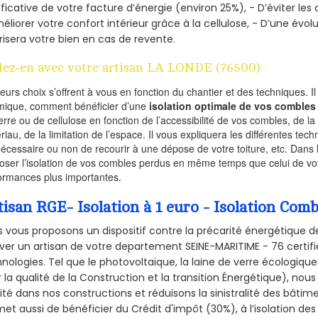
ificative de votre facture d’énergie (environ 25%), - D’éviter le
éliorer votre confort intérieur grâce à la cellulose, - D’une év
risera votre bien en cas de revente.
lez-en avec votre artisan LA LONDE (76500)
ieurs choix s’offrent à vous en fonction du chantier et des techniques. I
mique, comment bénéficier d’une
isolation optimale de vos combles
erre ou de cellulose en fonction de l’accessibilité de vos combles, de l
riau, de la limitation de l’espace. Il vous expliquera les différentes techn
nécessaire ou non de recourir à une dépose de votre toiture, etc. Dans 
oser l’isolation de vos combles perdus en même temps que celui de vot
ormances plus importantes.
tisan RGE- Isolation à 1 euro - Isolation Co
 vous proposons un dispositif contre la précarité énergétique de
ver un artisan de votre departement SEINE-MARITIME - 76 certifié
nologies. Tel que le photovoltaïque, la laine de verre écologiqu
 la qualité de la Construction et la
transition Énergétique), nous
ité dans nos constructions et réduisons la sinistralité des bâtim
et aussi de bénéficier du Crédit d'impôt (30%), à l’isolation de