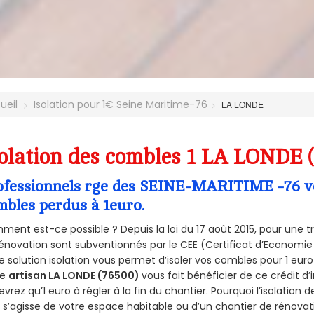
ueil
Isolation pour 1€ Seine Maritime-76
LA LONDE
olation des combles 1 LA LONDE 
ofessionnels rge des SEINE-MARITIME -76 vou
mbles perdus à 1euro.
ent est-ce possible ? Depuis la loi du 17 août 2015, pour une tr
énovation sont subventionnés par le CEE (Certificat d’Economie
e solution isolation vous permet d’isoler vos combles pour 1 e
re
artisan LA LONDE (76500)
vous fait bénéficier de ce crédit d’
devrez qu’1 euro à régler à la fin du chantier. Pourquoi l’isolation 
l s’agisse de votre espace habitable ou d’un chantier de rénovati