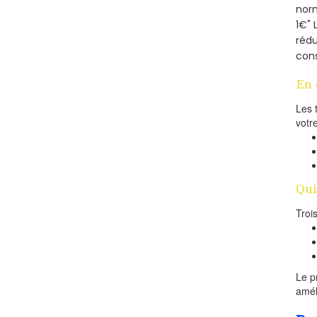
norm
1€" 
rédu
cons
En 
Les 
votr
Qui
Troi
Le p
amél