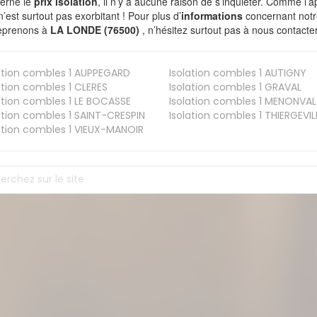
erne le
prix isolation
, il n’y a aucune raison de s’inquiéter. Comme l
n’est surtout pas exorbitant ! Pour plus d’
informations
concernant notre
eprenons à
LA LONDE (76500)
, n’hésitez surtout pas à nous contacter
ation combles 1
AUPPEGARD
Isolation combles 1
AUTIGNY
ation combles 1
CLERES
Isolation combles 1
GRAVAL
ation combles 1
LE BOCASSE
Isolation combles 1
MENONVAL
ation combles 1
SAINT-CRESPIN
Isolation combles 1
THIERGEVIL
ation combles 1
VIEUX-MANOIR