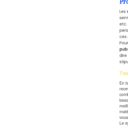
Pr
Les
semb
etc.
per
ces 
Pour
pub
dire
stip
Tan
En t
rece
comb
beso
meil
maté
vous
Le s