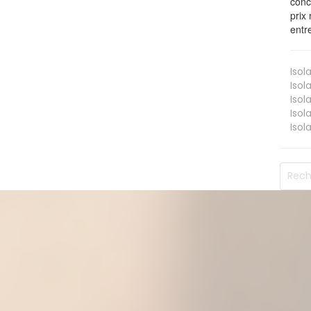
conc
prix 
entr
Isol
Isol
Isol
Isol
Isol