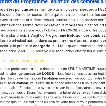
ofitez du Programme Isolation des combles a
sociétés polluantes
se font de plus en plus nombreuses à
LA L
le donc être une nécessité, ce qui est valable pour tous les cas
 Contrairement aux idées reçues, habiter dans une maison conf
sonnes aisées. Même avec des
revenus modestes
, c’est tout à
personnes-là, et que vous habitiez à
LA LONDE
, notre offre vo
 être plus précis, il s’agit du
Programme Isolation des combles 
lics
. Le principal acteur dans ce programme n’est autre que
co
 adieu à la précarité
energetique
! Il faut quand même se rensei
ulées dans la loi POPE relative à la rénovation energetique sont 
t d’avantages à gagner
ant que professionnels sur le departement de SEINE-MARITIME-76500,
voir le label
rge travaux LA LONDE
. Nous intervenons aussi sur tout 
les. Il en va de même pour
l’isolation sous-sol
, ou pour tout autre 
in d’
isoler maison
, vous êtes sur la bonne adresse ! En nous confiant
leure qualité. En effet, nous avons les savoir-faire nécessaires, à savoir
riaux que nous utilisons (par exemple : la
laine de verre
) sont aussi de
 allez
bénéficier
d’un
confort
sans pareil ! Pour ce qui est de leur co
ystème que nous installerons au sein de votre habitat vous permettra p