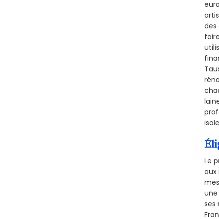
euro
arti
des 
fair
util
fina
Taux
réno
chau
lain
prof
isol
Éli
Le p
aux 
mesu
une 
ses 
Fra