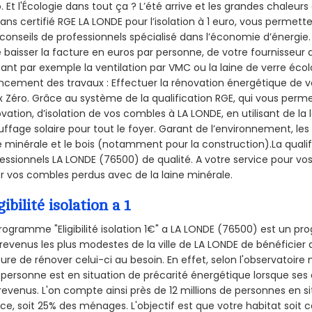
. Et l'Écologie dans tout ça ? L’été arrive et les grandes chaleurs
sans certifié RGE LA LONDE pour l’isolation à 1 euro, vous permett
conseils de professionnels spécialisé dans l’économie d’énergie. 
e baisser la facture en euros par personne, de votre fournisseur 
isant par exemple la ventilation par VMC ou la laine de verre écol
ncement des travaux : Effectuer la rénovation énergétique de v
 Zéro. Grâce au système de la qualification RGE, qui vous perm
vation, d’isolation de vos combles à LA LONDE, en utilisant de la 
ffage solaire pour tout le foyer. Garant de l’environnement, les 
e minérale et le bois (notamment pour la construction).La qualif
essionnels LA LONDE (76500) de qualité. A votre service pour 
er vos combles perdus avec de la laine minérale.
gibilité isolation a 1
rogramme "Eligibilité isolation 1€" a LA LONDE (76500) est un 
revenus les plus modestes de la ville de LA LONDE de bénéficier 
re de rénover celui-ci au besoin. En effet, selon l'observatoire
personne est en situation de précarité énergétique lorsque se
revenus. L'on compte ainsi près de 12 millions de personnes en s
nce, soit 25% des ménages.
L'objectif est que votre habitat soit