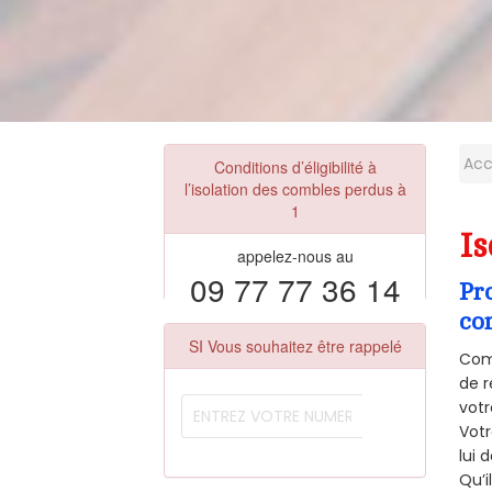
Acc
Conditions d’éligibilité à
l’isolation des combles perdus à
1
Is
appelez-nous au
09 77 77 36 14
Pr
co
SI Vous souhaitez être rappelé
Comm
de r
votr
Vot
lui 
Qu’i