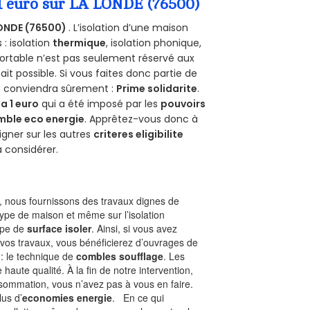
 1 euro sur LA LONDE (76500)
ONDE (76500)
. L’isolation d’une maison
 : isolation
thermique
, isolation phonique,
ortable n’est pas seulement réservé aux
 fait possible. Si vous faites donc partie de
us conviendra sûrement :
Prime solidarite
.
a 1 euro
qui a été imposé par les
pouvoirs
mble eco energie
. Apprêtez-vous donc à
gner sur les autres
criteres eligibilite
à considérer.
 nous fournissons des travaux dignes de
type de maison et même sur l’isolation
type de
surface isoler
. Ainsi, si vous avez
 vos travaux, vous bénéficierez d’ouvrages de
 : le technique de
combles soufflage
. Les
 haute qualité. À la fin de notre intervention,
nsommation, vous n’avez pas à vous en faire.
lus d’
economies energie
. En ce qui