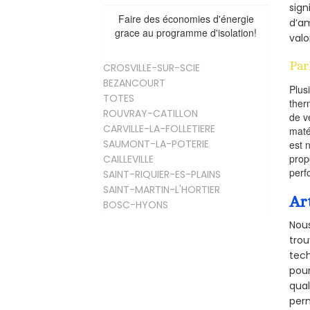
sign
Faire des économies d'énergie
d’am
grace au programme d'isolation!
valo
Par
CROSVILLE-SUR-SCIE
BEZANCOURT
Plus
TOTES
ther
ROUVRAY-CATILLON
de v
CARVILLE-LA-FOLLETIERE
maté
SAUMONT-LA-POTERIE
est 
prop
CAILLEVILLE
perf
SAINT-RIQUIER-ES-PLAINS
SAINT-MARTIN-L'HORTIER
Ar
BOSC-HYONS
Nous
trou
tech
pour
qual
perm