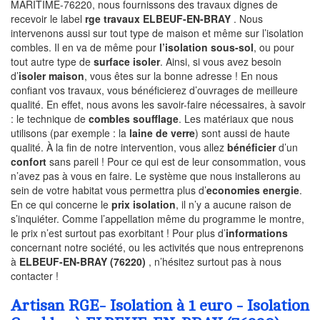
MARITIME-76220, nous fournissons des travaux dignes de
recevoir le label
rge travaux ELBEUF-EN-BRAY
. Nous
intervenons aussi sur tout type de maison et même sur l’isolation
combles. Il en va de même pour
l’isolation sous-sol
, ou pour
tout autre type de
surface isoler
. Ainsi, si vous avez besoin
d’
isoler maison
, vous êtes sur la bonne adresse ! En nous
confiant vos travaux, vous bénéficierez d’ouvrages de meilleure
qualité. En effet, nous avons les savoir-faire nécessaires, à savoir
: le technique de
combles soufflage
. Les matériaux que nous
utilisons (par exemple : la
laine de verre
) sont aussi de haute
qualité. À la fin de notre intervention, vous allez
bénéficier
d’un
confort
sans pareil ! Pour ce qui est de leur consommation, vous
n’avez pas à vous en faire. Le système que nous installerons au
sein de votre habitat vous permettra plus d’
economies energie
.
En ce qui concerne le
prix isolation
, il n’y a aucune raison de
s’inquiéter. Comme l’appellation même du programme le montre,
le prix n’est surtout pas exorbitant ! Pour plus d’
informations
concernant notre société, ou les activités que nous entreprenons
à
ELBEUF-EN-BRAY (76220)
, n’hésitez surtout pas à nous
contacter !
Artisan RGE- Isolation à 1 euro - Isolation