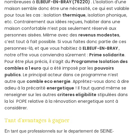
nombreuses à
ELBEUF-EN-BRAY (76220)
. L’isolation d’une
maison semble donc être une nécessité, ce qui est valable
pour tous les cas : isolation
thermique
, isolation phonique,
etc. Contrairement aux idées reçues, habiter dans une
maison confortable n’est pas seulement réservé aux
personnes aisées. Même avec des
revenus modestes
,
c’est tout à fait possible. Si vous faites donc partie de ces
personnes-là, et que vous habitiez à
ELBEUF-EN-BRAY
,
notre offre vous conviendra sûrement :
Prime solidarite
.
Pour être plus précis, il s’agit du
Programme Isolation des
combles a 1 euro
qui a été imposé par les
pouvoirs
publics
. Le principal acteur dans ce programme n’est
autre que
comble eco energie
. Apprêtez-vous donc à dire
adieu à la précarité
energetique
! Il faut quand même se
renseigner sur les autres
criteres eligibilite
stipulées dans
la loi POPE relative à la rénovation energetique sont à
considérer.
Tant d’avantages à gagner
En tant que professionnels sur le departement de SEINE-