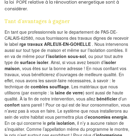
la loi POPE relative à la rénovation energetique sont à
considérer.
Tant d’avantages à gagner
En tant que professionnels sur le departement de PAS-DE-
CALAIS-62580, nous fournissons des travaux dignes de recevoir
le label
rge travaux ARLEUX-EN-GOHELLE
. Nous intervenons
aussi sur tout type de maison et même sur l’isolation combles. Il
en va de même pour
l’isolation sous-sol
, ou pour tout autre
type de
surface isoler
. Ainsi, si vous avez besoin d’
isoler
maison
, vous êtes sur la bonne adresse ! En nous confiant vos
travaux, vous bénéficierez d’ouvrages de meilleure qualité. En
effet, nous avons les savoir-faire nécessaires, à savoir : le
technique de
combles soufflage
. Les matériaux que nous
utilisons (par exemple : la
laine de verre
) sont aussi de haute
qualité. À la fin de notre intervention, vous allez
bénéficier
d’un
confort
sans pareil ! Pour ce qui est de leur consommation, vous
n’avez pas à vous en faire. Le système que nous installerons au
sein de votre habitat vous permettra plus d’
economies energie
.
En ce qui concerne le
prix isolation
, il n’y a aucune raison de
s’inquiéter. Comme l’appellation même du programme le montre,
le prix n’est surtout pas exorbitant ! Pour plus d’
informations