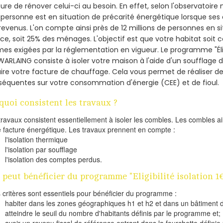
re de rénover celui-ci au besoin. En effet, selon l'observatoire
personne est en situation de précarité énergétique lorsque se
revenus. L'on compte ainsi près de 12 millions de personnes en s
nce, soit 25% des ménages.
L'objectif est que votre habitat soit
es exigées par la réglementation en vigueur. Le programme "Éligi
WARLAING consiste à isoler votre maison à l'aide d'un soufflage d
ire votre facture de chauffage. Cela vous permet de réaliser 
équentes sur votre consommation d'énergie (CEE) et de fioul.
quoi consistent les travaux ?
travaux consistent essentiellement à isoler les combles. Les combles 
e facture énergétique. Les travaux prennent en compte :
l'isolation thermique
l'isolation par soufflage
l'isolation des comptes perdus.
 peut bénéficier du programme "Eligibilité isolation 
s critères sont essentiels pour bénéficier du programme :
habiter dans les zones géographiques h1 et h2 et dans un bâtiment d
atteindre le seuil du nombre d'habitants définis par le programme et;
avoir un revenu fiscal de référence entrant dans la fourchette définie p