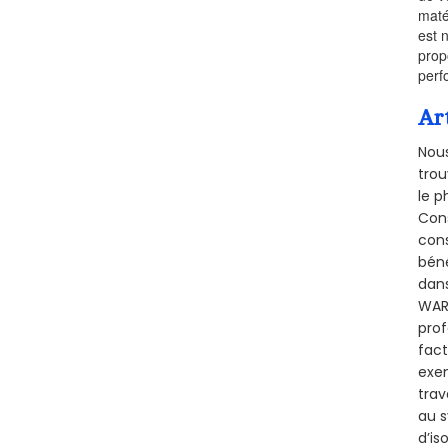
maté
est 
prop
perf
Ar
Nous
trou
le p
Cons
cons
béné
dans
WARL
prof
fact
exem
trav
au s
d’is