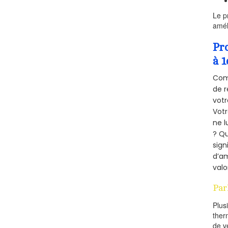
Le p
amél
Pr
à 1
Comm
de r
votr
Vot
ne l
? Qu
sign
d’am
valo
Par
Plus
ther
de v