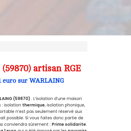
 (59870) artisan RGE
a 1 euro sur WARLAING
LAING (59870)
. L’isolation d’une maison
 : isolation
thermique
, isolation phonique,
ortable n’est pas seulement réservé aux
 fait possible. Si vous faites donc partie de
ous conviendra sûrement :
Prime solidarite
.
a 1 euro
qui a été imposé par les
pouvoirs