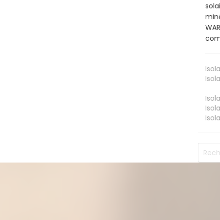
sola
miné
WARL
comb
Isol
Isol
Isol
Isol
Isol