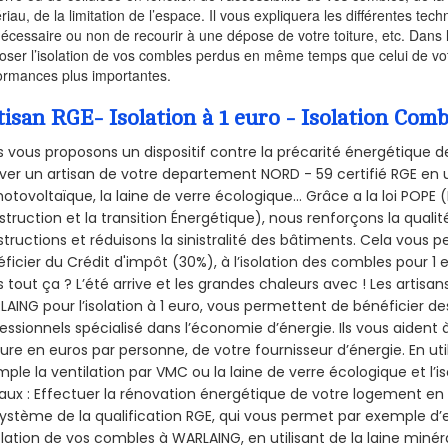
riau, de la limitation de l’espace. Il vous expliquera les différentes techn
nécessaire ou non de recourir à une dépose de votre toiture, etc. Dans 
oser l’isolation de vos combles perdus en même temps que celui de vot
ormances plus importantes.
tisan RGE- Isolation à 1 euro - Isolation C
 vous proposons un dispositif contre la précarité énergétique de
ver un artisan de votre departement NORD - 59 certifié RGE en u
hotovoltaïque, la laine de verre écologique... Grâce a la loi POPE
truction et la
transition Énergétique), nous renforçons la quali
tructions et réduisons la sinistralité des bâtiments. Cela vous 
ficier du Crédit d'impôt (30%), à l’isolation des combles pour 1 eu
 tout ça ? L’été arrive et les grandes chaleurs avec ! Les artisans
AING pour l’isolation à 1 euro, vous permettent de bénéficier de
essionnels spécialisé dans l’économie d’énergie. Ils vous aident à
ure en euros par personne, de votre fournisseur d’énergie. En uti
ple la ventilation par VMC ou la laine de verre écologique et l’
aux : Effectuer la rénovation énergétique de votre logement en 
ystème de la qualification RGE, qui vous permet par exemple d’
olation de vos combles à WARLAING, en utilisant de la laine miné