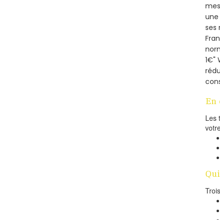
mesu
une 
ses 
Fra
norm
1€" 
rédu
cons
En 
Les 
votr
Qui
Troi