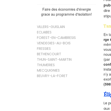
pub
Faire des économies d'énergie
dire
grace au programme d'isolation!
stip
Tan
VILLERS-GUISLAIN
ECLAIBES
En t
FOREST-EN-CAMBRESIS
rge
VENDEGIES-AU-BOIS
mêm
FRESSIES
vous
BETHENCOURT
nous
(par
THUN-SAINT-MARTIN
conf
THUMERIES
inst
MECQUIGNIES
n’y 
BEUVRY-LA-FORET
exor
(59
Éli
Le p
aux 