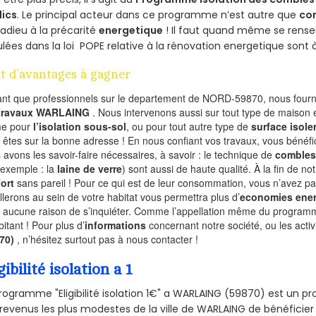
lics
. Le principal acteur dans ce programme n’est autre que
co
 adieu à la précarité
energetique
! Il faut quand même se rensei
ulées dans la loi POPE relative à la rénovation energetique sont 
t d’avantages à gagner
ant que professionnels sur le departement de NORD-59870, nous fourni
 travaux WARLAING
. Nous intervenons aussi sur tout type de maison e
e pour
l’isolation sous-sol
, ou pour tout autre type de
surface isole
 êtes sur la bonne adresse ! En nous confiant vos travaux, vous bénéfic
 avons les savoir-faire nécessaires, à savoir : le technique de
combles
 exemple : la
laine de verre
) sont aussi de haute qualité. À la fin de no
ort
sans pareil ! Pour ce qui est de leur consommation, vous n’avez p
allerons au sein de votre habitat vous permettra plus d’
economies ener
a aucune raison de s’inquiéter. Comme l’appellation même du programme 
bitant ! Pour plus d’
informations
concernant notre société, ou les act
870)
, n’hésitez surtout pas à nous contacter !
gibilité isolation a 1
rogramme "Eligibilité isolation 1€" a WARLAING (59870) est un 
revenus les plus modestes de la ville de WARLAING de bénéficier 