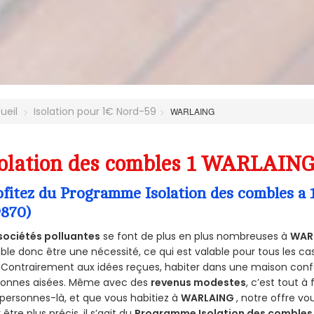
ueil
Isolation pour 1€ Nord-59
WARLAING
olation des combles 1 WARLAING
ofitez du Programme Isolation des combles 
9870)
sociétés polluantes
se font de plus en plus nombreuses à
WAR
le donc être une nécessité, ce qui est valable pour tous les cas
 Contrairement aux idées reçues, habiter dans une maison conf
sonnes aisées. Même avec des
revenus modestes
, c’est tout à
personnes-là, et que vous habitiez à
WARLAING
, notre offre v
 être plus précis, il s’agit du
Programme Isolation des combles 