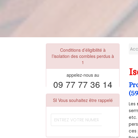
Acc
Conditions d’éligibilité à
l’isolation des combles perdus à
1
Is
appelez-nous au
09 77 77 36 14
Pr
(5
SI Vous souhaitez être rappelé
Les
semb
etc.
per
ces 
Pour