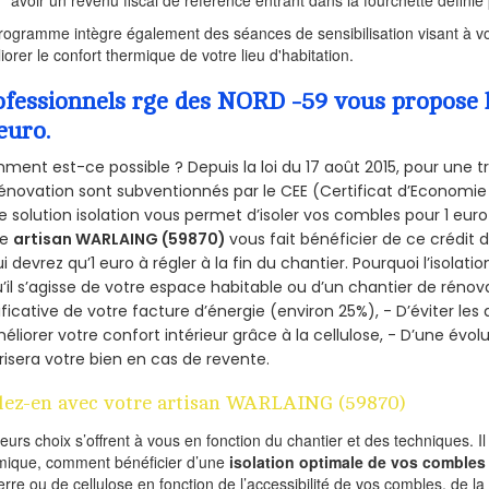
rogramme intègre également des séances de sensibilisation visant à vo
iorer le confort thermique de votre lieu d'habitation.
ofessionnels rge des NORD -59 vous propose l
euro.
ent est-ce possible ? Depuis la loi du 17 août 2015, pour une tr
énovation sont subventionnés par le CEE (Certificat d’Economie
e solution isolation vous permet d’isoler vos combles pour 1 e
re
artisan WARLAING (59870)
vous fait bénéficier de ce crédit d
ui devrez qu’1 euro à régler à la fin du chantier. Pourquoi l’isolati
’il s’agisse de votre espace habitable ou d’un chantier de rénova
ificative de votre facture d’énergie (environ 25%), - D’éviter le
éliorer votre confort intérieur grâce à la cellulose, - D’une év
risera votre bien en cas de revente.
lez-en avec votre artisan WARLAING (59870)
ieurs choix s’offrent à vous en fonction du chantier et des techniques. I
mique, comment bénéficier d’une
isolation optimale de vos combles
erre ou de cellulose en fonction de l’accessibilité de vos combles, de l