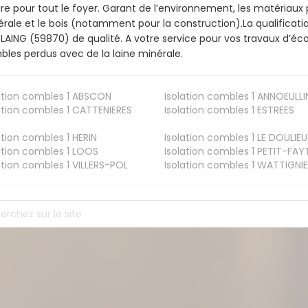
ire pour tout le foyer. Garant de l’environnement, les matériaux p
rale et le bois (notamment pour la construction).La qualificati
AING (59870) de qualité. A votre service pour vos travaux d’é
les perdus avec de la laine minérale.
ation combles 1
ABSCON
Isolation combles 1
ANNOEULLI
ation combles 1
CATTENIERES
Isolation combles 1
ESTREES
ation combles 1
HERIN
Isolation combles 1
LE DOULIEU
ation combles 1
LOOS
Isolation combles 1
PETIT-FAY
ation combles 1
VILLERS-POL
Isolation combles 1
WATTIGNIE