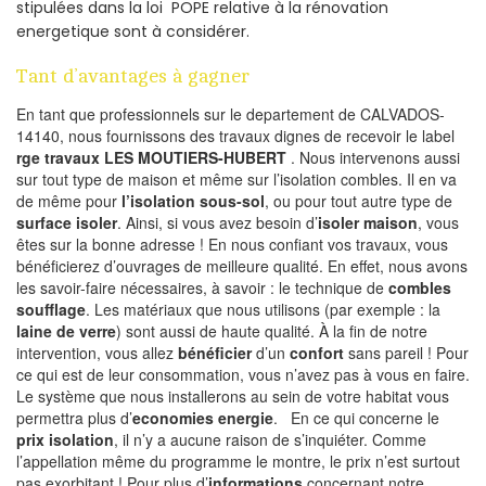
stipulées dans la loi POPE relative à la rénovation
energetique sont à considérer.
Tant d’avantages à gagner
En tant que professionnels sur le departement de CALVADOS-
14140, nous fournissons des travaux dignes de recevoir le label
rge travaux LES MOUTIERS-HUBERT
. Nous intervenons aussi
sur tout type de maison et même sur l’isolation combles. Il en va
de même pour
l’isolation sous-sol
, ou pour tout autre type de
surface isoler
. Ainsi, si vous avez besoin d’
isoler maison
, vous
êtes sur la bonne adresse ! En nous confiant vos travaux, vous
bénéficierez d’ouvrages de meilleure qualité. En effet, nous avons
les savoir-faire nécessaires, à savoir : le technique de
combles
soufflage
. Les matériaux que nous utilisons (par exemple : la
laine de verre
) sont aussi de haute qualité. À la fin de notre
intervention, vous allez
bénéficier
d’un
confort
sans pareil ! Pour
ce qui est de leur consommation, vous n’avez pas à vous en faire.
Le système que nous installerons au sein de votre habitat vous
permettra plus d’
economies energie
. En ce qui concerne le
prix isolation
, il n’y a aucune raison de s’inquiéter. Comme
l’appellation même du programme le montre, le prix n’est surtout
pas exorbitant ! Pour plus d’
informations
concernant notre