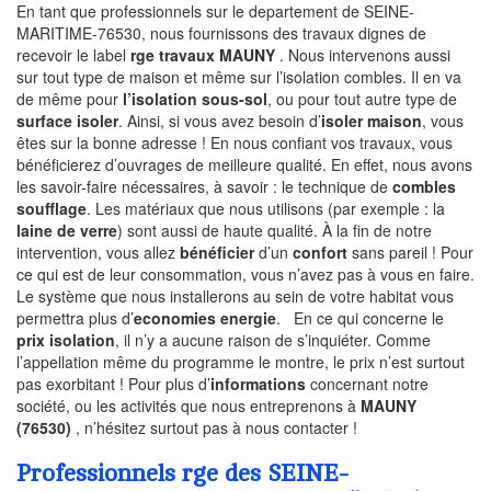
En tant que professionnels sur le departement de SEINE-
MARITIME-76530, nous fournissons des travaux dignes de
recevoir le label
rge travaux MAUNY
. Nous intervenons aussi
sur tout type de maison et même sur l’isolation combles. Il en va
de même pour
l’isolation sous-sol
, ou pour tout autre type de
surface isoler
. Ainsi, si vous avez besoin d’
isoler maison
, vous
êtes sur la bonne adresse ! En nous confiant vos travaux, vous
bénéficierez d’ouvrages de meilleure qualité. En effet, nous avons
les savoir-faire nécessaires, à savoir : le technique de
combles
soufflage
. Les matériaux que nous utilisons (par exemple : la
laine de verre
) sont aussi de haute qualité. À la fin de notre
intervention, vous allez
bénéficier
d’un
confort
sans pareil ! Pour
ce qui est de leur consommation, vous n’avez pas à vous en faire.
Le système que nous installerons au sein de votre habitat vous
permettra plus d’
economies energie
. En ce qui concerne le
prix isolation
, il n’y a aucune raison de s’inquiéter. Comme
l’appellation même du programme le montre, le prix n’est surtout
pas exorbitant ! Pour plus d’
informations
concernant notre
société, ou les activités que nous entreprenons à
MAUNY
(76530)
, n’hésitez surtout pas à nous contacter !
Professionnels rge des SEINE-