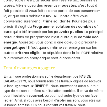
confortable n’est pas seulement réservé aux personnes
aisées. Même avec des
revenus modestes
, c’est tout à
fait possible. Si vous faites donc partie de ces personnes-
là, et que vous habitiez à
RIVIERE
, notre offre vous
conviendra sûrement :
Prime solidarite
. Pour être plus
précis, il s’agit du
Programme Isolation des combles a 1
euro
qui a été imposé par les
pouvoirs publics
. Le principal
acteur dans ce programme n’est autre que
comble eco
energie
. Apprêtez-vous donc à dire adieu à la précarité
energetique
! Il faut quand même se renseigner sur les
autres
criteres eligibilite
stipulées dans la loi POPE relative
à la rénovation energetique sont à considérer.
Tant d’avantages à gagner
En tant que professionnels sur le departement de PAS-DE-
CALAIS-62173, nous fournissons des travaux dignes de recevoir
le label
rge travaux RIVIERE
. Nous intervenons aussi sur tout
type de maison et même sur l’isolation combles. Il en va de même
pour
l’isolation sous-sol
, ou pour tout autre type de
surface
isoler
. Ainsi, si vous avez besoin d’
isoler maison
, vous êtes sur
la bonne adresse ! En nous confiant vos travaux, vous