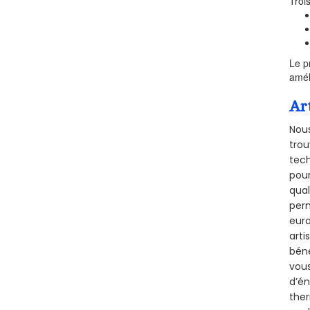
Troi
Le p
amél
Ar
Nous
trou
tech
pour
qual
perm
euro
arti
béné
vous
d’én
ther