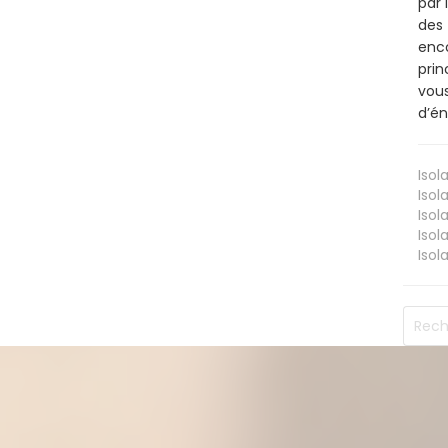
par 
des 
enco
prin
vous
d’én
Isol
Isol
Isol
Isol
Isol