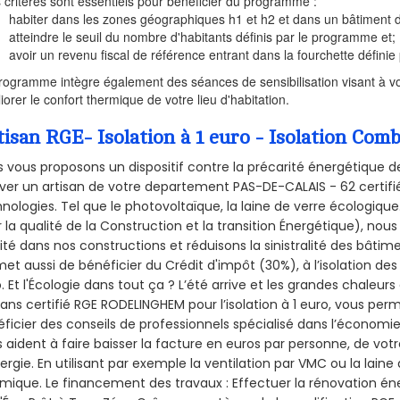
s critères sont essentiels pour bénéficier du programme :
habiter dans les zones géographiques h1 et h2 et dans un bâtiment d
atteindre le seuil du nombre d'habitants définis par le programme et;
avoir un revenu fiscal de référence entrant dans la fourchette définie p
rogramme intègre également des séances de sensibilisation visant à vo
iorer le confort thermique de votre lieu d'habitation.
tisan RGE- Isolation à 1 euro - Isolation C
 vous proposons un dispositif contre la précarité énergétique de
ver un artisan de votre departement PAS-DE-CALAIS - 62 certifié
nologies. Tel que le photovoltaïque, la laine de verre écologiqu
 la qualité de la Construction et la
transition Énergétique), nous
ité dans nos constructions et réduisons la sinistralité des bâtim
et aussi de bénéficier du Crédit d'impôt (30%), à l’isolation de
. Et l'Écologie dans tout ça ? L’été arrive et les grandes chaleurs
sans certifié RGE RODELINGHEM pour l’isolation à 1 euro, vous per
ficier des conseils de professionnels spécialisé dans l’économie 
 aident à faire baisser la facture en euros par personne, de votr
ergie. En utilisant par exemple la ventilation par VMC ou la laine 
mique. Le financement des travaux : Effectuer la rénovation é