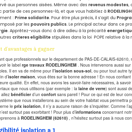
ervé aux personnes aisées. Même avec des
revenus modestes
,
 partie de ces personnes-là, et que vous habitiez à
RODELING
ement :
Prime solidarite
. Pour être plus précis, il s’agit du
Progra
imposé par les
pouvoirs publics
. Le principal acteur dans ce 
rgie
. Apprêtez-vous donc à dire adieu à la précarité
energetiqu
autres
criteres eligibilite
stipulées dans la loi POPE relative à l
t d’avantages à gagner
ant que professionnels sur le departement de PAS-DE-CALAIS-62610, n
voir le label
rge travaux RODELINGHEM
. Nous intervenons aussi sur 
les. Il en va de même pour
l’isolation sous-sol
, ou pour tout autre 
in d’
isoler maison
, vous êtes sur la bonne adresse ! En nous confiant
leure qualité. En effet, nous avons les savoir-faire nécessaires, à savoir
riaux que nous utilisons (par exemple : la
laine de verre
) sont aussi de
 allez
bénéficier
d’un
confort
sans pareil ! Pour ce qui est de leur co
ystème que nous installerons au sein de votre habitat vous permettra p
erne le
prix isolation
, il n’y a aucune raison de s’inquiéter. Comme l
n’est surtout pas exorbitant ! Pour plus d’
informations
concernant notre
eprenons à
RODELINGHEM (62610)
, n’hésitez surtout pas à nous con
gibilité isolation a 1