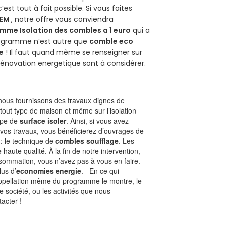
 c’est tout à fait possible. Si vous faites
HEM
, notre offre vous conviendra
mme Isolation des combles a 1 euro
qui a
programme n’est autre que
comble eco
e
! Il faut quand même se renseigner sur
a rénovation energetique sont à considérer.
ous fournissons des travaux dignes de
tout type de maison et même sur l’isolation
type de
surface isoler
. Ainsi, si vous avez
 vos travaux, vous bénéficierez d’ouvrages de
 : le technique de
combles soufflage
. Les
 haute qualité. À la fin de notre intervention,
nsommation, vous n’avez pas à vous en faire.
lus d’
economies energie
. En ce qui
’appellation même du programme le montre, le
 société, ou les activités que nous
tacter !