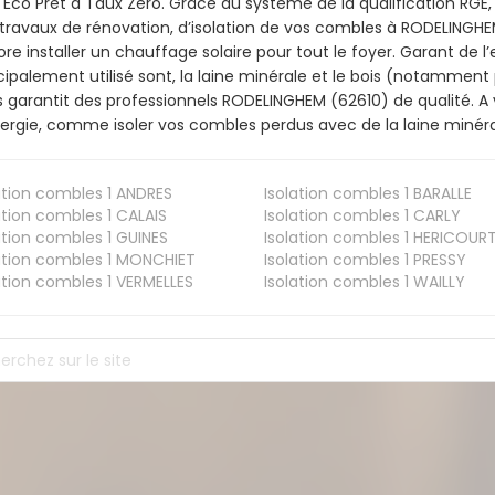
l'Éco Prêt à Taux Zéro. Grâce au système de la qualification RG
travaux de rénovation, d’isolation de vos combles à RODELINGHEM,
re installer un chauffage solaire pour tout le foyer. Garant de 
cipalement utilisé sont, la laine minérale et le bois (notamment 
 garantit des professionnels RODELINGHEM (62610) de qualité. A
ergie, comme isoler vos combles perdus avec de la laine minéra
ation combles 1
ANDRES
Isolation combles 1
BARALLE
ation combles 1
CALAIS
Isolation combles 1
CARLY
ation combles 1
GUINES
Isolation combles 1
HERICOUR
ation combles 1
MONCHIET
Isolation combles 1
PRESSY
ation combles 1
VERMELLES
Isolation combles 1
WAILLY