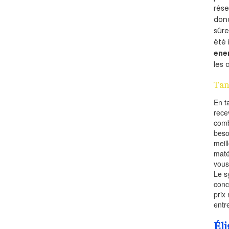
rés
donc
sûr
été 
ene
les 
Tan
En t
rece
comb
beso
meil
maté
vous
Le s
conc
prix 
entr
Éli