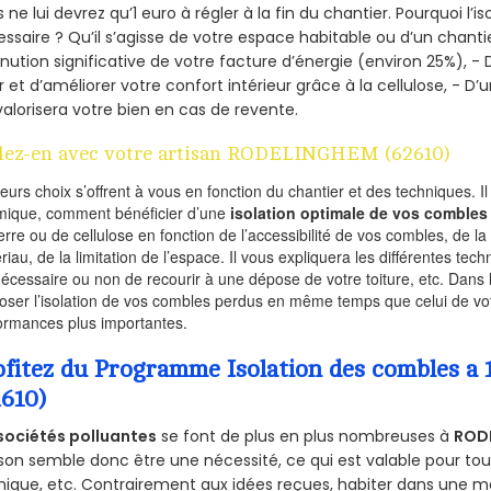
 ne lui devrez qu’1 euro à régler à la fin du chantier. Pourquoi l’i
ssaire ? Qu’il s’agisse de votre espace habitable ou d’un chantie
nution significative de votre facture d’énergie (environ 25%), - 
r et d’améliorer votre confort intérieur grâce à la cellulose, -
valorisera votre bien en cas de revente.
lez-en avec votre artisan RODELINGHEM (62610)
ieurs choix s’offrent à vous en fonction du chantier et des techniques. I
mique, comment bénéficier d’une
isolation optimale de vos combles
erre ou de cellulose en fonction de l’accessibilité de vos combles, de l
riau, de la limitation de l’espace. Il vous expliquera les différentes techn
nécessaire ou non de recourir à une dépose de votre toiture, etc. Dans 
oser l’isolation de vos combles perdus en même temps que celui de vot
ormances plus importantes.
ofitez du Programme Isolation des combles
2610)
sociétés polluantes
se font de plus en plus nombreuses à
ROD
on semble donc être une nécessité, ce qui est valable pour tous 
ique, etc. Contrairement aux idées reçues, habiter dans une m