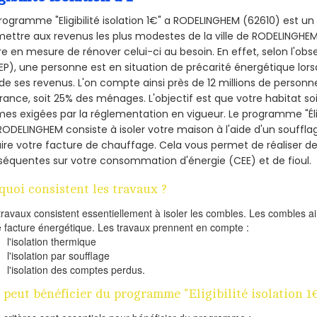
rogramme "Eligibilité isolation 1€" a RODELINGHEM (62610) est 
ettre aux revenus les plus modestes de la ville de RODELINGHEM
re en mesure de rénover celui-ci au besoin. En effet, selon l'ob
P), une personne est en situation de précarité énergétique lo
de ses revenus. L'on compte ainsi près de 12 millions de personn
France, soit 25% des ménages.
L'objectif est que votre habitat s
es exigées par la réglementation en vigueur. Le programme "Éligi
RODELINGHEM consiste à isoler votre maison à l'aide d'un soufflag
ire votre facture de chauffage. Cela vous permet de réaliser 
équentes sur votre consommation d'énergie (CEE) et de fioul.
quoi consistent les travaux ?
travaux consistent essentiellement à isoler les combles. Les combles 
e facture énergétique. Les travaux prennent en compte :
l'isolation thermique
l'isolation par soufflage
l'isolation des comptes perdus.
 peut bénéficier du programme "Eligibilité isolation