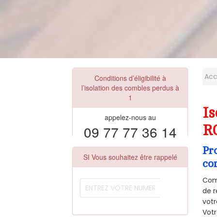
Acc
Conditions d’éligibilité à
l’isolation des combles perdus à
1
Is
appelez-nous au
09 77 77 36 14
R
Pr
SI Vous souhaitez être rappelé
co
Comm
de r
votr
Vot