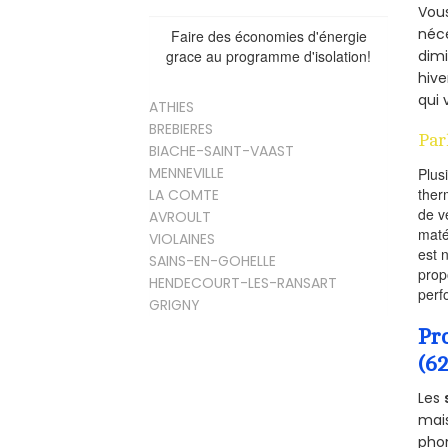
Vous
néce
Faire des économies d'énergie
dimi
grace au programme d'isolation!
hive
qui 
ATHIES
BREBIERES
Par
BIACHE-SAINT-VAAST
MENNEVILLE
Plus
ther
LA COMTE
de v
AVROULT
maté
VIOLAINES
est 
SAINS-EN-GOHELLE
prop
HENDECOURT-LES-RANSART
perf
GRIGNY
Pr
(6
Les
mais
phon