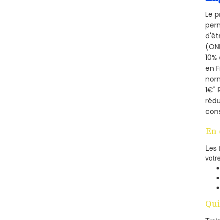
Le p
perm
d'êt
(ONE
10% 
en 
norm
1€" 
rédu
cons
En 
Les 
votr
Qui