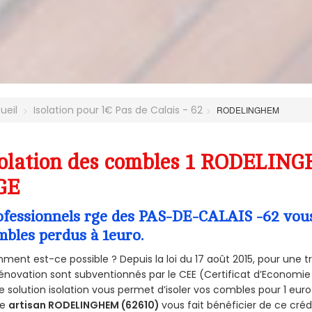
ueil
Isolation pour 1€ Pas de Calais - 62
RODELINGHEM
olation des combles 1 RODELING
GE
ofessionnels rge des PAS-DE-CALAIS -62 vous 
mbles perdus à 1euro.
ent est-ce possible ? Depuis la loi du 17 août 2015, pour une tr
énovation sont subventionnés par le CEE (Certificat d’Economie
e solution isolation vous permet d’isoler vos combles pour 1 e
re
artisan RODELINGHEM (62610)
vous fait bénéficier de ce crédi