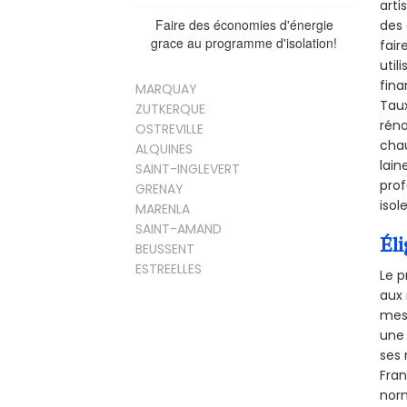
arti
Faire des économies d'énergie
des 
grace au programme d'isolation!
fair
util
fina
MARQUAY
Taux
ZUTKERQUE
réno
OSTREVILLE
chau
ALQUINES
lain
SAINT-INGLEVERT
prof
GRENAY
isol
MARENLA
SAINT-AMAND
Éli
BEUSSENT
ESTREELLES
Le p
aux 
mesu
une 
ses 
Fra
norm