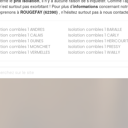
erne le
prix isolation
, il n’y a aucune raison de s’inquiéter. Comme l
n’est surtout pas exorbitant ! Pour plus d’
informations
concernant notre
eprenons à
ROUGEFAY (62390)
, n’hésitez surtout pas à nous contacte
ation combles 1
ANDRES
Isolation combles 1
BARALLE
ation combles 1
CALAIS
Isolation combles 1
CARLY
ation combles 1
GUINES
Isolation combles 1
HERICOUR
ation combles 1
MONCHIET
Isolation combles 1
PRESSY
ation combles 1
VERMELLES
Isolation combles 1
WAILLY