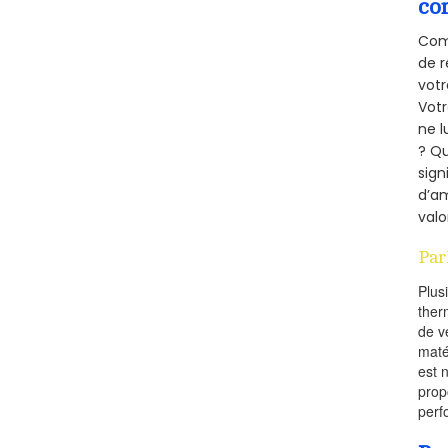
co
Comm
de r
votr
Vot
ne l
? Qu
sign
d’am
valo
Par
Plus
ther
de v
maté
est 
prop
perf