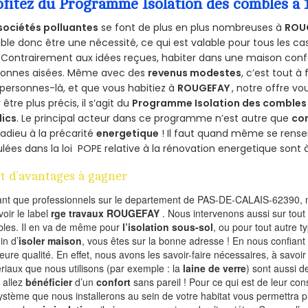
ofitez du Programme Isolation des combles a
sociétés polluantes
se font de plus en plus nombreuses à
ROU
le donc être une nécessité, ce qui est valable pour tous les cas
 Contrairement aux idées reçues, habiter dans une maison conf
sonnes aisées. Même avec des
revenus modestes
, c’est tout à
personnes-là, et que vous habitiez à
ROUGEFAY
, notre offre v
 être plus précis, il s’agit du
Programme Isolation des combles 
lics
. Le principal acteur dans ce programme n’est autre que
co
 adieu à la précarité
energetique
! Il faut quand même se rensei
ulées dans la loi POPE relative à la rénovation energetique sont 
t d’avantages à gagner
ant que professionnels sur le departement de PAS-DE-CALAIS-62390, n
voir le label
rge travaux ROUGEFAY
. Nous intervenons aussi sur tout
les. Il en va de même pour
l’isolation sous-sol
, ou pour tout autre 
in d’
isoler maison
, vous êtes sur la bonne adresse ! En nous confiant
leure qualité. En effet, nous avons les savoir-faire nécessaires, à savoir
riaux que nous utilisons (par exemple : la
laine de verre
) sont aussi de
 allez
bénéficier
d’un
confort
sans pareil ! Pour ce qui est de leur co
ystème que nous installerons au sein de votre habitat vous permettra p