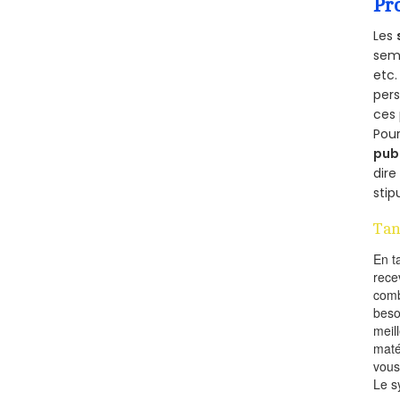
Pr
Les
semb
etc.
per
ces 
Pour
pub
dire
stip
Tan
En t
rece
comb
beso
meil
maté
vous
Le s