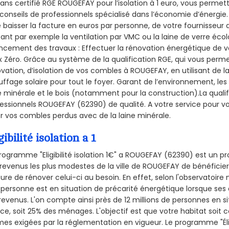
sans certifié RGE ROUGEFAY pour l’isolation à 1 euro, vous permet
conseils de professionnels spécialisé dans l’économie d’énergie. 
e baisser la facture en euros par personne, de votre fournisseur 
isant par exemple la ventilation par VMC ou la laine de verre écol
ncement des travaux : Effectuer la rénovation énergétique de v
 Zéro. Grâce au système de la qualification RGE, qui vous perm
vation, d’isolation de vos combles à ROUGEFAY, en utilisant de la
ffage solaire pour tout le foyer. Garant de l’environnement, les 
e minérale et le bois (notamment pour la construction).La qualif
essionnels ROUGEFAY (62390) de qualité. A votre service pour
er vos combles perdus avec de la laine minérale.
gibilité isolation a 1
rogramme "Eligibilité isolation 1€" a ROUGEFAY (62390) est un
revenus les plus modestes de la ville de ROUGEFAY de bénéficier
re de rénover celui-ci au besoin. En effet, selon l'observatoire
personne est en situation de précarité énergétique lorsque se
revenus. L'on compte ainsi près de 12 millions de personnes en s
nce, soit 25% des ménages.
L'objectif est que votre habitat soit
es exigées par la réglementation en vigueur. Le programme "Éligi