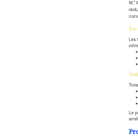
1€" 
rédu
cons
En 
Les 
votr
Qui
Troi
Le p
amél
Pr