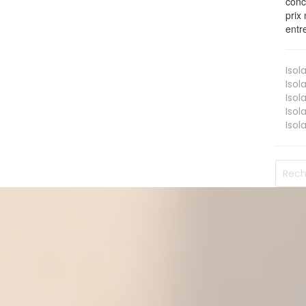
conc
prix 
entr
Isol
Isol
Isol
Isol
Isol