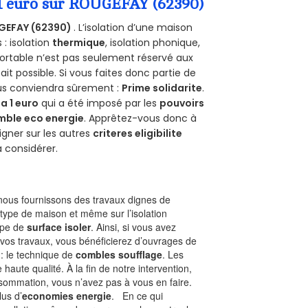
 1 euro sur ROUGEFAY (62390)
GEFAY (62390)
. L’isolation d’une maison
 : isolation
thermique
, isolation phonique,
ortable n’est pas seulement réservé aux
 fait possible. Si vous faites donc partie de
ous conviendra sûrement :
Prime solidarite
.
a 1 euro
qui a été imposé par les
pouvoirs
mble eco energie
. Apprêtez-vous donc à
gner sur les autres
criteres eligibilite
à considérer.
ous fournissons des travaux dignes de
 type de maison et même sur l’isolation
type de
surface isoler
. Ainsi, si vous avez
 vos travaux, vous bénéficierez d’ouvrages de
 : le technique de
combles soufflage
. Les
 haute qualité. À la fin de notre intervention,
nsommation, vous n’avez pas à vous en faire.
lus d’
economies energie
. En ce qui