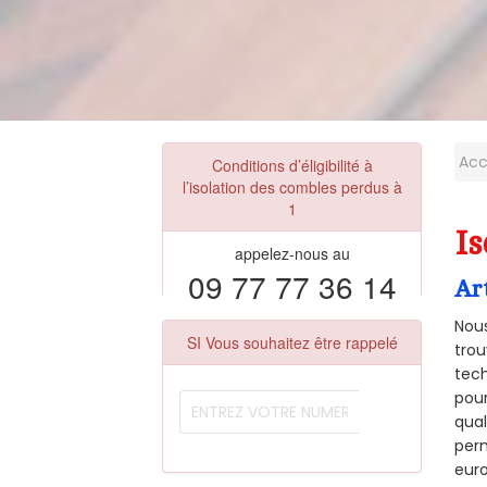
Acc
Conditions d’éligibilité à
l’isolation des combles perdus à
1
Is
appelez-nous au
09 77 77 36 14
Ar
Nous
SI Vous souhaitez être rappelé
trou
tech
pour
qual
perm
euro