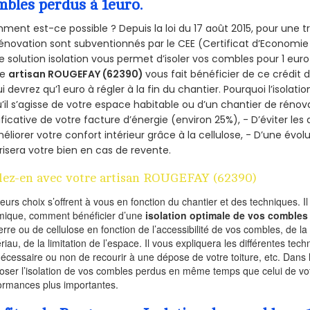
mbles perdus à 1euro.
ent est-ce possible ? Depuis la loi du 17 août 2015, pour une tr
énovation sont subventionnés par le CEE (Certificat d’Economie
e solution isolation vous permet d’isoler vos combles pour 1 e
re
artisan ROUGEFAY (62390)
vous fait bénéficier de ce crédit d
ui devrez qu’1 euro à régler à la fin du chantier. Pourquoi l’isolati
’il s’agisse de votre espace habitable ou d’un chantier de rénova
ificative de votre facture d’énergie (environ 25%), - D’éviter le
éliorer votre confort intérieur grâce à la cellulose, - D’une év
risera votre bien en cas de revente.
lez-en avec votre artisan ROUGEFAY (62390)
ieurs choix s’offrent à vous en fonction du chantier et des techniques. I
mique, comment bénéficier d’une
isolation optimale de vos combles
erre ou de cellulose en fonction de l’accessibilité de vos combles, de l
riau, de la limitation de l’espace. Il vous expliquera les différentes techn
nécessaire ou non de recourir à une dépose de votre toiture, etc. Dans 
oser l’isolation de vos combles perdus en même temps que celui de vot
ormances plus importantes.