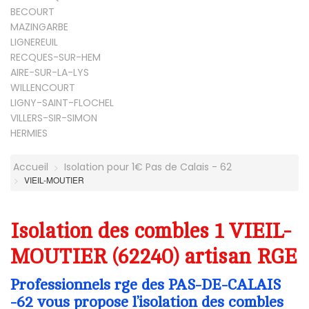
BECOURT
MAZINGARBE
LIGNEREUIL
RECQUES-SUR-HEM
AIRE-SUR-LA-LYS
WILLENCOURT
LIGNY-SAINT-FLOCHEL
VILLERS-SIR-SIMON
HERMIES
Accueil
Isolation pour 1€ Pas de Calais - 62
VIEIL-MOUTIER
Isolation des combles 1 VIEIL-
MOUTIER (62240) artisan RGE
Professionnels rge des PAS-DE-CALAIS
-62 vous propose l’isolation des combles