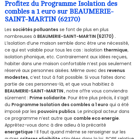
Profitez du Programme Isolation des
combles a 1 euro sur BEAUMERIE-
SAINT-MARTIN (62170)
Les
sociétés polluantes
se font de plus en plus
nombreuses à
BEAUMERIE-SAINT-MARTIN (62170)
.
L’isolation d’une maison semble donc être une nécessité,
ce qui est valable pour tous les cas : isolation
thermique
,
isolation phonique, etc. Contrairement aux idées reçues,
habiter dans une maison confortable n’est pas seulement
réservé aux personnes aisées. Même avec des
revenus
modestes
, c’est tout à fait possible. Si vous faites donc
partie de ces personnes-là, et que vous habitiez à
BEAUMERIE-SAINT-MARTIN
, notre offre vous conviendra
sûrement :
Prime solidarite
. Pour être plus précis, il s’agit
du
Programme Isolation des combles a 1 euro
qui a été
imposé par les
pouvoirs publics
. Le principal acteur dans
ce programme n’est autre que
comble eco energie
.
Apprêtez-vous donc à dire adieu à la précarité
energetique
! Il faut quand même se renseigner sur les
autres
criteres eligibilite
stipulées dans la loi POPE relative